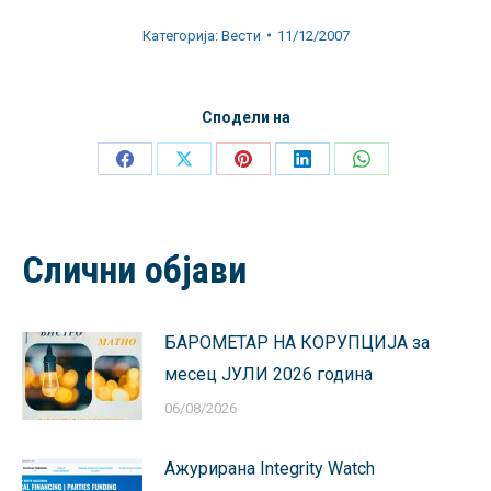
Категорија:
Вести
11/12/2007
Сподели на
Share
Share
Share
Share
Share
on
on
on
on
on
Facebook
X
Pinterest
LinkedIn
WhatsApp
Слични објави
БАРОМЕТАР НА КОРУПЦИЈА за
месец ЈУЛИ 2026 година
06/08/2026
Ажурирана Integrity Watch