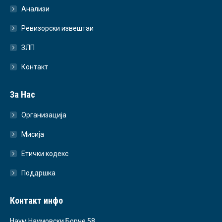
Анализи
Ревизорски извештаи
ЗЛП
Контакт
За Нас
Организација
Мисија
Етички кодекс
Поддршка
Контакт инфо
Наум Наумовски Борче 58