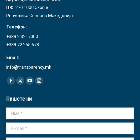
П.Ф. 270 1000 Скопје
Република Северна Македонија
Телефон:
+389 2 3217000
+389 72 255 678
Email:
info@transparency.mk
Find us on:
Facebook
X
YouTube
Instagram
page
page
page
page
Пишете ни
opens
opens
opens
opens
in
in
in
in
Име *
new
new
new
new
window
window
window
window
E-mail *