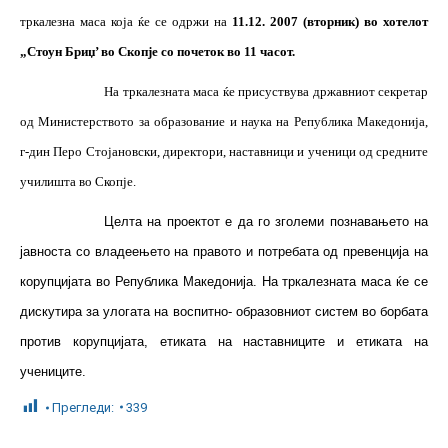
тркалезна маса која ќе се одржи на
11.12. 2007 (вторник) во хотелот
„Стоун Бриџ’ во Скопје со почеток во 11 часот.
На тркалезната маса ќе присуствува државниот секретар
од Министерството за образование и наука на Република Македонија,
г-дин Перо Стојановски, директори, наставници и ученици од средните
училишта во Скопје.
Целта на проектот е да го зголеми познавањето на
јавноста со владеењето на правото и потребата од превенција на
корупцијата во Република Македонија. На тркалезната маса ќе се
дискутира за улогата на воспитно- образовниот систем во борбата
против корупцијата, етиката на наставниците и етиката на
учениците.
Прегледи:
339