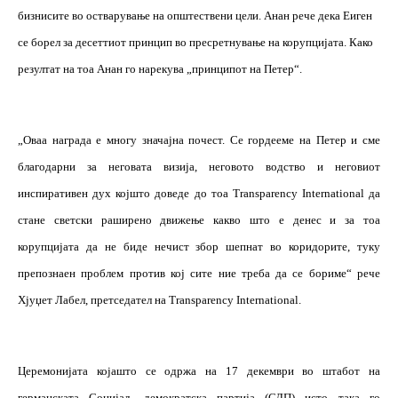
бизнисите во остварување на општествени цели. Анан рече дека Еиген
се борел за десеттиот принцип во пресретнување на корупцијата. Како
резултат на тоа Анан го нарекува „принципот на Петер“.
„Оваа награда е многу значајна почест. Се гордееме на Петер и сме
благодарни за неговата визија, неговото водство и неговиот
инспиративен дух којшто доведе до тоа
Transparency
International
да
стане светски раширено движење какво што е денес и за тоа
корупцијата да не биде нечист збор шепнат во коридорите, туку
препознаен проблем против кој сите ние треба да се бориме“ рече
Хјуџет Лабел, претседател на
Transparency
International
.
Церемонијата којашто се одржа на 17 декември во штабот на
германската Социјал- демократска партија (СДП) исто така го