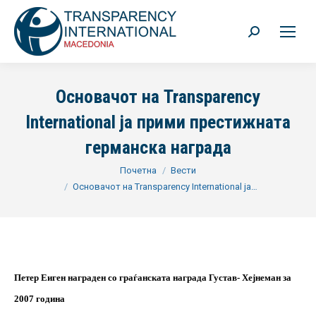
Search:
Основачот на Transparency
International ја прими престижната
германска награда
You are here:
Почетна
Вести
Основачот на Transparency International ја…
Петер Еиген награден со граѓанската награда Густав- Хејнеман за
2007 година