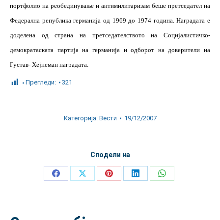
портфолио на реобединување и антимилитаризам беше претседател на
Федерална република германија од 1969 до 1974 година. Наградата е
доделена од страна на претседателството на Социјалистичко-
демократаската партија на германија и одборот на доверители на
Густав- Хејнеман наградата.
Прегледи:
321
Категорија:
Вести
19/12/2007
Сподели на
Share
Share
Share
Share
Share
on
on
on
on
on
Facebook
X
Pinterest
LinkedIn
WhatsApp