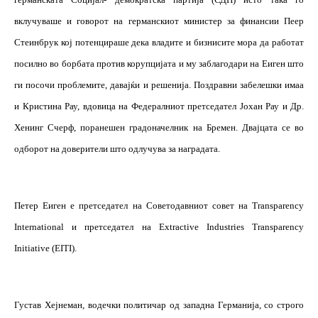
вклучуваше и говорот на германскиот министер за финансии Пеер
Стеинбрук кој потенцираше дека владите и бизнисите мора да работат
посилно во борбата против корупцијата и му заблагодари на Еиген што
ги посочи проблемите, давајќи и решенија. Поздравни забелешки имаа
и Кристина Рау, вдовица на Федералниот претседател Јохан Рау и Др.
Хенинг Счерф, поранешен градоначелник на Бремен. Двајцата се во
одборот на доверители што одлучува за наградата.
Петер Еиген е претседател на Советодавниот совет на
Transparency
International
и претседател на
Extractive Industries Transparency
Initiative (EITI).
Густав Хејнеман, водечки политичар од западна Германија, со строго