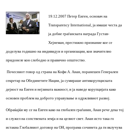
19.12.2007 Петер Еиген, основач на
Transparency International, ја имаше честа да
ја добие граѓанската награда Густав-
Хејнеман, престижно признание кое се
доделува годишно на индивидуи и организации, кои значително
придонеле кон слободно и правично општество.
Почесниот говор од страна на Кофи А. Анан, поранешен Генерален
секретар на Обединетите Нации, ја сумираше антикорупциската
дејност на Еиген и нејзината важност, и ја наведе корупцијата како
основен проблем на доброто управување и одржливиот развој.
Обраќајќи му се на Еиген како на глобален граѓанин, Анан рече дека тој
и служел на сопствената земја и на целиот свет. Анан исто така го
истакна Глобалниот договор на ОН, програма сочинета да ги вклучува