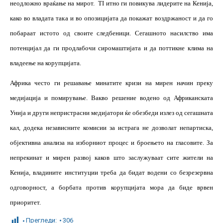
неодложно враќање на мирот.
TI
итно ги повикува лидерите на Кенија,
како во владата така и во опозицијата да покажат воздржаност и да го
побараат истото од своите следбеници. Сегашното насилство има
потенцијал да ги продлабочи сиромаштијата и да поттикне клима на
владеење на корупцијата.
Африка често ги решавање минатите кризи на мирен начин преку
медијација и помирување. Вакво решение водено од Африканската
Унија и други непристрасни медијатори ќе обезбеди излез од сегашната
кал, додека независните комисии за истрага не дозволат непартиска,
објективна анализа на изборниот процес и броењето на гласовите. За
непрекинат и мирен развој каков што заслужуваат сите жители на
Кенија, владините институции треба да бидат водени со безрезервна
одговорност, а борбата против корупцијата мора да биде врвен
приоритет.
Прегледи:
306