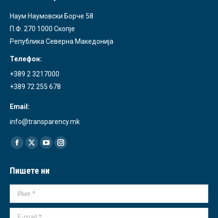
Наум Наумовски Борче 58
П.Ф. 270 1000 Скопје
Република Северна Македонија
Телефон:
+389 2 3217000
+389 72 255 678
Email:
info@transparency.mk
Find us on:
Facebook
X
YouTube
Instagram
page
page
page
page
Пишете ни
opens
opens
opens
opens
in
in
in
in
Име *
new
new
new
new
window
window
window
window
E-mail *