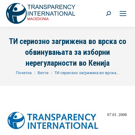
Search:
ТИ сериозно загрижена во врска со
обвинувањата за изборни
нерегуларности во Кенија
You are here:
Почетна
Вести
ТИ сериозно загрижена во врска…
07.01. 2008