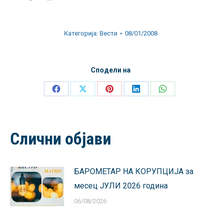
Категорија:
Вести
08/01/2008
Сподели на
Share
Share
Share
Share
Share
on
on
on
on
on
Facebook
X
Pinterest
LinkedIn
WhatsApp
Слични објави
БАРОМЕТАР НА КОРУПЦИЈА за
месец ЈУЛИ 2026 година
06/08/2026