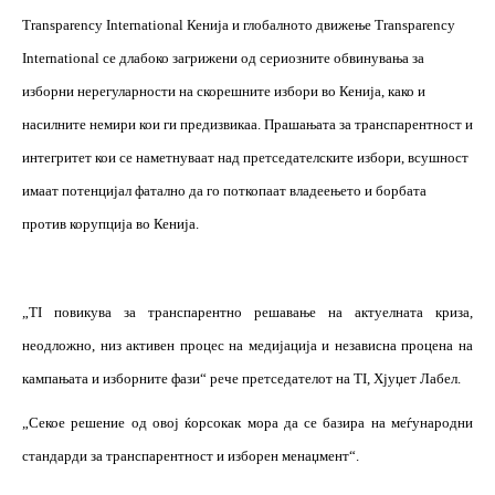
Transparency International Кенија и глобалното движење Transparency
International се длабоко загрижени од сериозните обвинувања за
изборни нерегуларности на скорешните избори во Кенија, како и
насилните немири кои ги предизвикаа. Прашањата за транспарентност и
интегритет кои се наметнуваат над претседателските избори, всушност
имаат потенцијал фатално да го поткопаат владеењето и борбата
против корупција во Кенија.
„
TI
повикува за транспарентно решавање на актуелната криза,
неодложно, низ активен процес на медијација и независна процена на
кампањата и изборните фази“ рече претседателот на
TI
, Хјуџет Лабел.
„Секое решение од овој ќорсокак мора да се базира на меѓународни
стандарди за транспарентност и изборен менаџмент“.