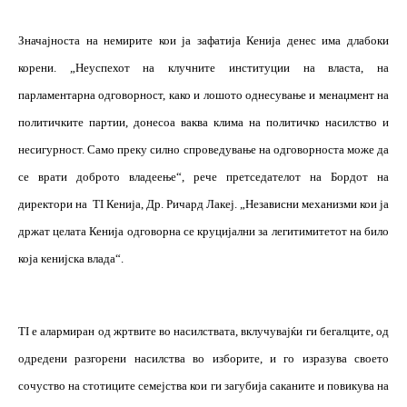
Значајноста на немирите кои ја зафатија Кенија денес има длабоки
корени. „Неуспехот на клучните институции на власта, на
парламентарна одговорност, како и лошото однесување и менаџмент на
политичките партии, донесоа ваква клима на политичко насилство и
несигурност. Само преку силно спроведување на одговорноста може да
се врати доброто владеење“, рече претседателот на Бордот на
директори на
TI
Кенија, Др. Ричард Лакеј. „Независни механизми кои ја
држат целата Кенија одговорна се круцијални за легитимитетот на било
која кенијска влада“.
TI
е алармиран од жртвите во насилствата, вклучувајќи ги бегалците, од
одредени разгорени насилства во изборите, и го изразува своето
сочуство на стотиците семејства кои ги загубија саканите и повикува на