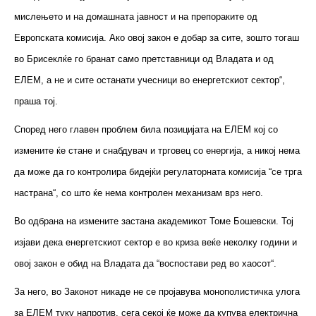
мислењето и на домашната јавност и на препораките од
Европската комисија. Ако овој закон е добар за сите, зошто тогаш
во Брисеклќе го бранат само претставници од Владата и од
ЕЛЕМ, а не и сите останати учесници во енергетскиот сектор“,
праша тој.
Според него главен проблем била позицијата на ЕЛЕМ кој со
измените ќе стане и снабдувач и трговец со енергија, а никој нема
да може да го контролира бидејќи регулаторната комисија “се трга
настрана“, со што ќе нема контролен механизам врз него.
Во одбрана на измените застана академикот Томе Бошевски. Тој
изјави дека енергетскиот сектор е во криза веќе неколку години и
овој закон е обид на Владата да “воспостави ред во хаосот“.
За него, во Законот никаде не се пројавува монополистичка улога
за ЕЛЕМ туку напротив, сега секој ќе може да купува електрична