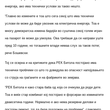
енергија, ако има технички услови за такво нешто.
“Главно во измените е тоа што сега секој што има технички
услови ќе може да биде увозник на електрична енергија. Тоа е
многу демократска измена бидејќи во суштина секој голем играч
на пазарот ќе може да увезува. Ова требаше да се направи уште
пред 10 години, но тогашните влади немаа слух за таков потег,
рече Бошевски.
Тој се осврна и на критиките дека РЕК Битола постојано има
технички проблеми со што го доведува во опасност напојувањето
со струја на граѓаните и на фабриките во земјава.
“РЕК Битола е како стара баба од која се очекува да роди дете.
Тоа е веќе стар комбинат кој постојано е форсиран во изминатите
дваесетина години. Нормално е ако нема резервни делови и
постојан ремонт, тој да биде подложен на проблеми“, сликовито