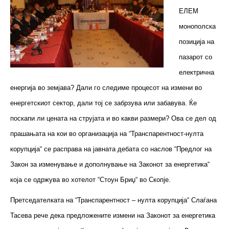
ЕЛЕМ
монополска
позиција на
пазарот со
електрична
енергија во земјава? Дали го следиме процесот на измени во
енергетскиот сектор, дали тој се забрзува или забавува. Ќе
поскапи ли цената на струјата и во какви размери? Ова се дел од
прашањата на кои во организација на “Транспарентност-нулта
корупција“ се расправа на јавната дебата со наслов “Предлог на
Закон за изменување и дополнување на Законот за енергетика“
која се одржува во хотелот “Стоун Бриџ“ во Скопје.
Претседателката на “Транспарентност – нулта корупција“ Слаѓана
Тасева рече дека предложените измени на Законот за енергетика