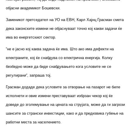
објасни академикот Бошевски.
Заменикот претседател на УО на ЕВН, Карл Хајнц Грасман смета
дека законските измени не објаснуваат точно кој какви задачи ќе
има во енергетскиот сектор.
“не е јасно кој каква задача ќе има. Што ако има дефекти на
електраните, кој ќе снабдува со електрична енергија. Колку
безбедно може да биде снабдувањето кога условите не се
регулирани“, запраша тој.
Грасман додаде дека условите за отворање на пазарот не биле
исполнети и овие измени преставуваат избрзан чекор кој ќе
доведе до зголемување на цената на струјата, може да ги загрози
шансите за странски инвестиции, како и да предизвика губење на
работни места за населението.