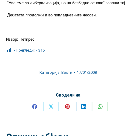
“Ние сме за либерализација, но на безбедна основа“ заврши тој.
Дебатата продолжи и во попладневните чесови.
Извор: Нетпрес
Прегледи:
315
Категорија:
Вести
17/01/2008
Сподели на
Share
Share
Share
Share
Share
on
on
on
on
on
Facebook
X
Pinterest
LinkedIn
WhatsApp