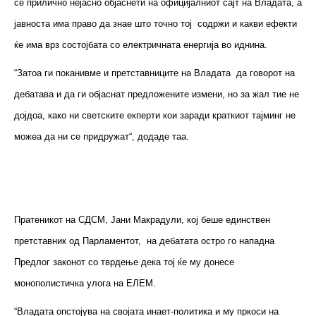
се прилично нејасно објаснети на официјалниот сајт на Владата, а
јавноста има право да знае што точно тој содржи и какви ефекти
ќе има врз состојбата со електричната енергија во иднина.
“Затоа ги поканивме и претставниците на Владата да говорот на
дебатава и да ги објаснат предложените измени, но за жал тие не
дојдоа, како ни светските екперти кои заради краткиот тајминг не
можеа да ни се придружат“, додаде таа.
Пратеникот на СДСМ, Јани Макрадули, кој беше единствен
претставник од Парламентот, на дебатата остро го нападна
Предлог законот со тврдење дека тој ќе му донесе
монополистичка улога на ЕЛЕМ.
“Владата опстојува на својата инает-политика и му пркоси на