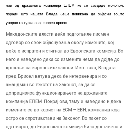
нив од државната компанија ЕЛЕМ ќе се создаде монопол,
поради што нашата Влада беше повикана да објасни зошто
упорно го турка овој спорен проект.
Македонските власти веќе подготвиле писмен
одговор со свои објаснувања околу измените, кој
веќе е испратен и стигнал во Европската комисија. Во
него е наведено дека со измените нема да дојде до
кршење на европските закони. Исто така, Владата
пред Брисел ветува дека ќе интервенира и со
амандман во текстот на Законот, за да се
допрецизира функционирањето на државната
компанија ЕЛЕМ. Покрај ова, таму е наведено и дека
измените се во корист на ЕСМ – ЕВН, компанија која
остро се спротивстави на Законот. Во пакет со
одговорот, до Европската комисија било доставено и