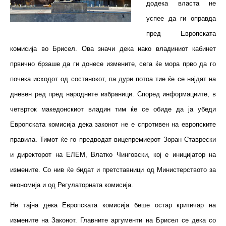
додека власта не
успее да ги оправда
пред Европската
комисија во Брисел. Ова значи дека иако владиниот кабинет
првично брзаше да ги донесе измените, сега ќе мора прво да го
почека исходот од состанокот, па дури потоа тие ќе се најдат на
дневен ред пред народните избраници. Според информациите, в
четврток македонскиот владин тим ќе се обиде да ја убеди
Европската комисија дека законот не е спротивен на европските
правила. Тимот ќе го предводат вицепремиерот Зоран Ставрески
и директорот на ЕЛЕМ, Влатко Чинговски, кој е иницијатор на
измените. Со нив ќе бидат и претставници од Министерството за
економија и од Регулаторната комисија.
Не тајна дека Европската комисија беше остар критичар на
измените на Законот. Главните аргументи на Брисел се дека со