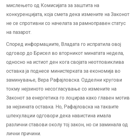
мислењето од Комисијата за заштита на
конкуренцијата, која смета дека измените на Законот
не се спротивни со начелата за рамноправен статус
на пазарот.
Според информациите, Владата го испратила овој
одговор до Брисел во вторникот минатата недела,
односно на истиот ден кога својата неотповиклива
оставка ја поднесе министерката за економија во
заминување, Вера Рафајловска. Одделни кругови
токму нејзиното несогласување со измените на
Законот за енергетика го лоцираа како главен мотив
за нејзината оставка. Но, Рафајловска на таквите
шпекулации одговори дека навистина имала
различни ставови околу тој закон, но си заминала од
лични причини.