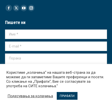
Find us on:
Facebook
X
YouTube
Instagram
page
page
page
page
Пишете ни
opens
opens
opens
opens
in
in
in
in
Име *
new
new
new
new
window
window
window
window
E-mail *
Порака
Користиме „колачиња“ на нашата веб-страна за да
можеме да ги запаметиме Вашите преференци и посети.
Со кликање на „Прифати“, Вие се согласувате за
употреба на СИТЕ колачиња.“
Испрати
Подесувања за колачиња
ПРИФАТИ
Transparency International - Macedonia 2026. All rights reserved.
За Нас