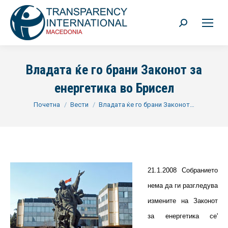
Search:
Владата ќе го брани Законот за
енергетика во Брисел
You are here:
Почетна
Вести
Владата ќе го брани Законот…
21.1.2008 Собранието
нема да ги разгледува
измените на Законот
за енергетика се'