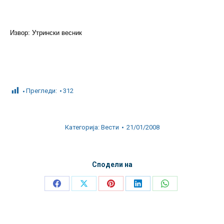
Извор: Утрински весник
Прегледи:
312
Категорија:
Вести
21/01/2008
Сподели на
Share
Share
Share
Share
Share
on
on
on
on
on
Facebook
X
Pinterest
LinkedIn
WhatsApp