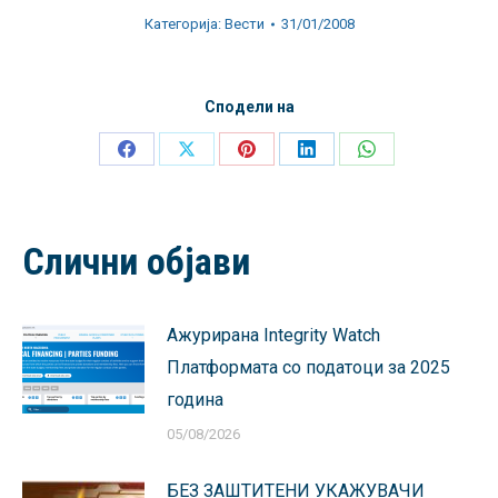
Категорија:
Вести
31/01/2008
Сподели на
Share
Share
Share
Share
Share
on
on
on
on
on
Facebook
X
Pinterest
LinkedIn
WhatsApp
Слични објави
Ажурирана Integrity Watch
Платформата со податоци за 2025
година
05/08/2026
БЕЗ ЗАШТИТЕНИ УКАЖУВАЧИ