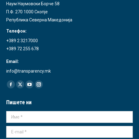
Наум Наумовски Борче 58
П.Ф. 270 1000 Скопје
Република Северна Македонија
Телефон:
+389 2 3217000
+389 72 255 678
Email:
info@transparency.mk
Find us on:
Facebook
X
YouTube
Instagram
page
page
page
page
Пишете ни
opens
opens
opens
opens
in
in
in
in
Име *
new
new
new
new
window
window
window
window
E-mail *