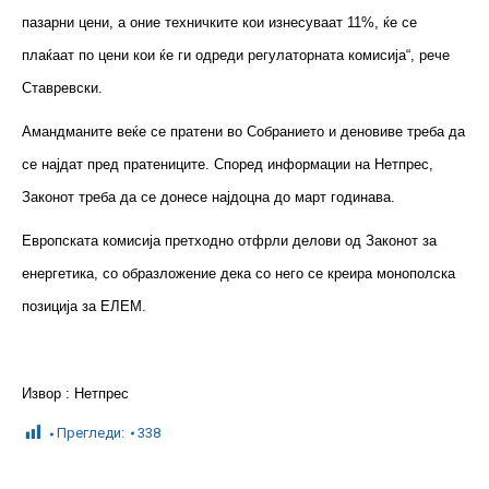
пазарни цени, а оние техничките кои изнесуваат 11%, ќе се
плаќаат по цени кои ќе ги одреди регулаторната комисија“, рече
Ставревски.
Амандманите веќе се пратени во Собранието и деновиве треба да
се најдат пред пратениците. Според информации на Нетпрес,
Законот треба да се донесе најдоцна до март годинава.
Европската комисија претходно отфрли делови од Законот за
енергетика, со образложение дека со него се креира монополска
позиција за ЕЛЕМ.
Извор : Нетпрес
Прегледи:
338