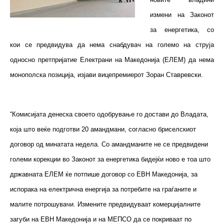
измени на Законот
за енергетика, со
кои се предвидува да нема снабдувач на големо на струја
односно претпријатие Електрани на Македонија (ЕЛЕМ) да нема
монополска позиција, изјави вицепремиерот Зоран Ставревски.
“Комисијата денеска своето одобрување го достави до Владата,
која што веќе подготви 20 амандмани, согласно бриселскиот
договор од минатата недела. Со амандманите не се предвидени
големи корекции во Законот за енергетика бидејќи ново е тоа што
државната ЕЛЕМ ќе потпише договор со ЕВН Македонија, за
испорака на електрична енергија за потребите на граѓаните и
малите потрошувачи. Измените предвидуваат комерцијалните
загуби на ЕВН Македонија и на МЕПСО да се покриваат по