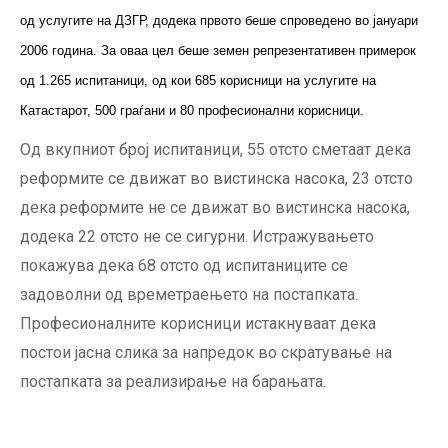
од услугите на ДЗГР, додека првото беше спроведено во јануари
2006 година. За оваа цел беше земен репрезентативен примерок
од 1.265 испитаници, од кои 685 корисници на услугите на
Катастарот, 500 граѓани и 80 професионални корисници.
Од вкупниот број испитаници, 55 отсто сметаат дека
реформите се движат во вистинска насока, 23 отсто
дека реформите не се движат во вистинска насока,
додека 22 отсто не се сигурни. Истражувањето
покажува дека 68 отсто од испитаниците се
задоволни од времетраењето на постапката.
Професионалните корисници истакнуваат дека
постои јасна слика за напредок во скратување на
постапката за реализирање на барањата.