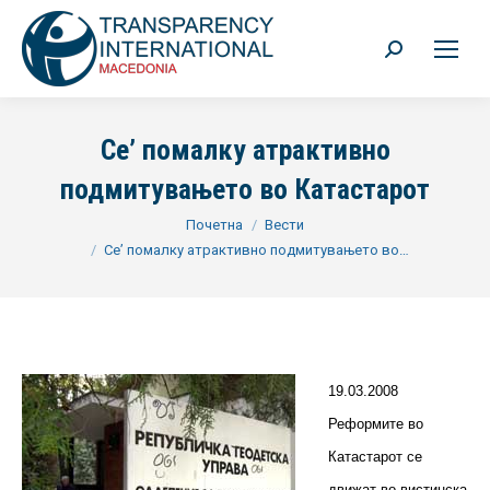
Search:
Се’ помалку атрактивно
подмитувањето во Катастарот
You are here:
Почетна
Вести
Се’ помалку атрактивно подмитувањето во…
19.03.2008
Реформите во
Катастарот се
движат во вистинска