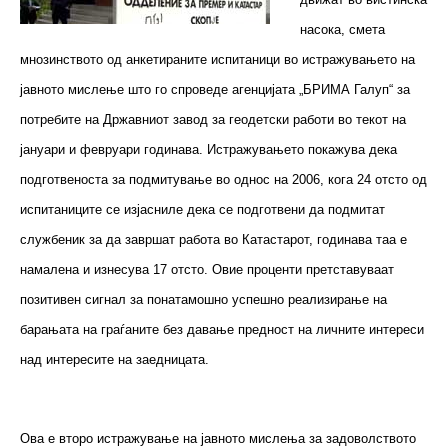
насока, смета
мнозинството од анкетираните испитаници во истражувањето на
јавното мислење што го спроведе агенцијата „БРИМА Галуп“ за
потребите на Државниот завод за геодетски работи во текот на
јануари и февруари годинава. Истражувањето покажува дека
подготвеноста за подмитување во однос на 2006, кога 24 отсто од
испитаниците се изјасниле дека се подготвени да подмитат
службеник за да завршат работа во Катастарот, годинава таа е
намалена и изнесува 17 отсто. Овие проценти претставуваат
позитивен сигнал за понатамошно успешно реализирање на
барањата на граѓаните без давање предност на личните интереси
над интересите на заедницата.
Ова е второ истражување на јавното мислења за задоволството