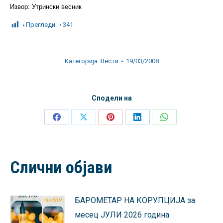
Извор: Утрински весник
Прегледи:
341
Категорија:
Вести
19/03/2008
Сподели на
Share
Share
Share
Share
Share
on
on
on
on
on
Facebook
X
Pinterest
LinkedIn
WhatsApp
Слични објави
БАРОМЕТАР НА КОРУПЦИЈА за
месец ЈУЛИ 2026 година