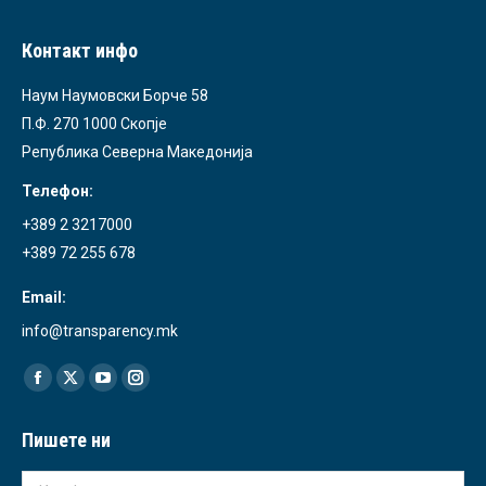
Контакт инфо
Наум Наумовски Борче 58
П.Ф. 270 1000 Скопје
Република Северна Македонија
Телефон:
+389 2 3217000
+389 72 255 678
Email:
info@transparency.mk
Find us on:
Facebook
X
YouTube
Instagram
page
page
page
page
Пишете ни
opens
opens
opens
opens
in
in
in
in
Име *