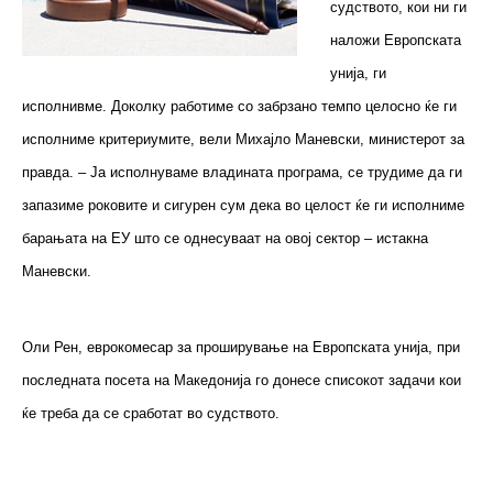
судството, кои ни ги
наложи Европската
унија, ги
исполнивме. Доколку работиме со забрзано темпо целосно ќе ги
исполниме критериумите, вели Михајло Маневски, министерот за
правда. – Ја исполнуваме владината програма, се трудиме да ги
запазиме роковите и сигурен сум дека во целост ќе ги исполниме
барањата на ЕУ што се однесуваат на овој сектор – истакна
Маневски.
Оли Рен, еврокомесар за проширување на Европската унија, при
последната посета на Македонија го донесе списокот задачи кои
ќе треба да се сработат во судството.