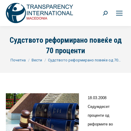
Search:
Судството реформирано повеќе од
70 проценти
You are here:
Почетна
Вести
Судството реформирано повеќе од 70…
18.03.2008
Седумдесет
проценти од
реформите во