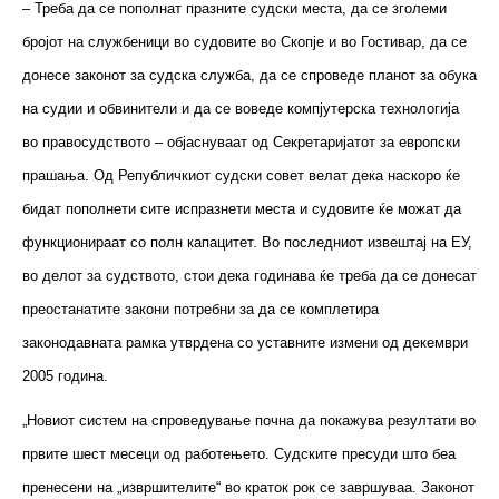
– Треба да се пополнат празните судски места, да се зголеми
бројот на службеници во судовите во Скопје и во Гостивар, да се
донесе законот за судска служба, да се спроведе планот за обука
на судии и обвинители и да се воведе компјутерска технологија
во правосудството – објаснуваат од Секретаријатот за европски
прашања. Од Републичкиот судски совет велат дека наскоро ќе
бидат пополнети сите испразнети места и судовите ќе можат да
функционираат со полн капацитет. Во последниот извештај на ЕУ,
во делот за судството, стои дека годинава ќе треба да се донесат
преостанатите закони потребни за да се комплетира
законодавната рамка утврдена со уставните измени од декември
2005 година.
„Новиот систем на спроведување почна да покажува резултати во
првите шест месеци од работењето. Судските пресуди што беа
пренесени на „извршителите“ во краток рок се завршуваа. Законот