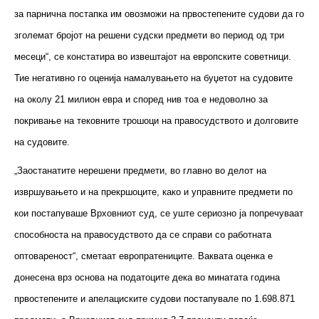
за парнична постапка им овозможи на првостепените судови да го
зголемат бројот на решени судски предмети во период од три
месеци“, се констатира во извештајот на европските советници.
Тие негативно го оценија намалувањето на буџетот на судовите
на околу 21 милион евра и според нив тоа е недоволно за
покривање на тековните трошоци на правосудството и долговите
на судовите.
„Заостанатите нерешени предмети, во главно во делот на
извршувањето и на прекршоците, како и управните предмети по
кои постапуваше Врховниот суд, се уште сериозно ја попречуваат
способноста на правосудството да се справи со работната
оптовареност“, сметаат европратениците. Ваквата оценка е
донесена врз основа на податоците дека во минатата година
првостепените и апелациските судови постапувале по 1.698.871