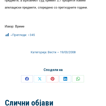
предмети, а Врховниот суд примил 3,7 проценти повеќе
апелациски предмети, споредено со претходните години.
Извор: Време
Прегледи:
345
Категорија:
Вести
19/03/2008
Сподели на
Share
Share
Share
Share
Share
on
on
on
on
on
Facebook
X
Pinterest
LinkedIn
WhatsApp
Слични објави