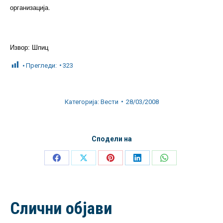
организација.
Извор: Шпиц
Прегледи:
323
Категорија:
Вести
28/03/2008
Сподели на
Share
Share
Share
Share
Share
on
on
on
on
on
Facebook
X
Pinterest
LinkedIn
WhatsApp
Слични објави