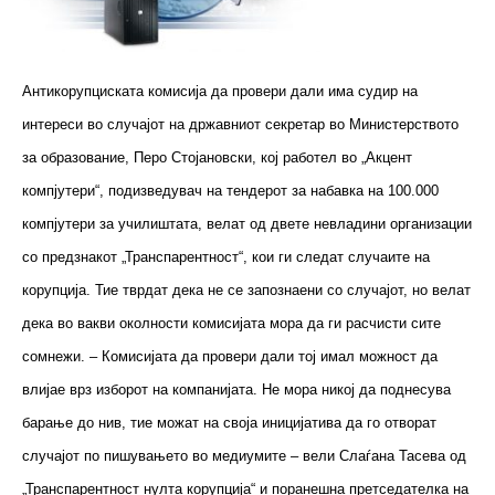
Антикорупциската комисија да провери дали има судир на
интереси во случајот на државниот секретар во Министерството
за образование, Перо Стојановски, кој работел во „Акцент
компјутери“, подизведувач на тендерот за набавка на 100.000
компјутери за училиштата, велат од двете невладини организации
со предзнакот „Транспарентност“, кои ги следат случаите на
корупција. Тие тврдат дека не се запознаени со случајот, но велат
дека во вакви околности комисијата мора да ги расчисти сите
сомнежи. – Комисијата да провери дали тој имал можност да
влијае врз изборот на компанијата. Не мора никој да поднесува
барање до нив, тие можат на своја иницијатива да го отворат
случајот по пишувањето во медиумите – вели Слаѓана Тасева од
„Транспарентност нулта корупција“ и поранешна претседателка на