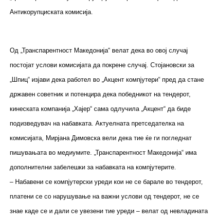
Антикорупциската комисија.
Од „Транспарентност Македонија“ велат дека во овој случај
постојат услови комисијата да покрене случај. Стојановски за
„Шпиц“ изјави дека работел во „Акцент компјутери“ пред да стане
државен советник и потенцира дека победникот на тендерот,
кинеската компанија „Хајер“ сама одлучила „Акцент“ да биде
подизведувач на набавката. Актуелната претседателка на
комисијата, Мирјана Димовска вели дека тие ќе ги погледнат
пишувањата во медиумите. „Транспарентност Македонија“ има
дополнителни забелешки за набавката на компјутерите.
– Набавени се компјутерски уреди кои не се барале во тендерот,
платени се со нарушување на важни услови од тендерот, не се
знае каде се и дали се увезени тие уреди – велат од невладината