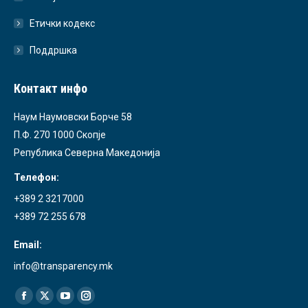
Етички кодекс
Поддршка
Контакт инфо
Наум Наумовски Борче 58
П.Ф. 270 1000 Скопје
Република Северна Македонија
Телефон:
+389 2 3217000
+389 72 255 678
Email:
info@transparency.mk
Find us on:
Facebook
X
YouTube
Instagram