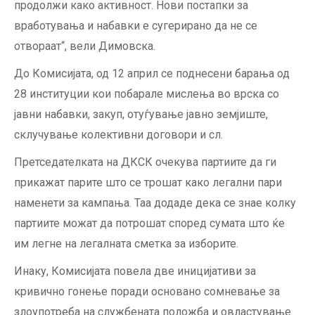
продолжи како активност. Нови постапки за
вработувања и набавки е сугерирано да не се
отвораат“, вели Димовска.
До Комисијата, од 12 април се поднесени барања од
28 институции кои побарале мислења во врска со
јавни набавки, закуп, отуѓување јавно земјиште,
склучување колективни договори и сл.
Претседателката на ДКСК очекува партиите да ги
прикажат парите што се трошат како легални пари
наменети за кампања. Таа додаде дека се знае колку
партиите можат да потрошат според сумата што ќе
им легне на легалната сметка за изборите.
Инаку, Комисијата повела две иницијативи за
кривично гонење поради основано сомневање за
злоупотреба на службената положба и овластување.