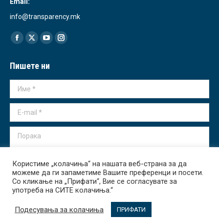
Email:
info@transparency.mk
Find us on:
Facebook
X
YouTube
Instagram
page
page
page
page
Пишете ни
opens
opens
opens
opens
in
in
in
in
Име *
new
new
new
new
window
window
window
window
E-mail *
Порака
Користиме „колачиња“ на нашата веб-страна за да
можеме да ги запаметиме Вашите преференци и посети.
Со кликање на „Прифати“, Вие се согласувате за
употреба на СИТЕ колачиња.“
Испрати
Подесувања за колачиња
ПРИФАТИ