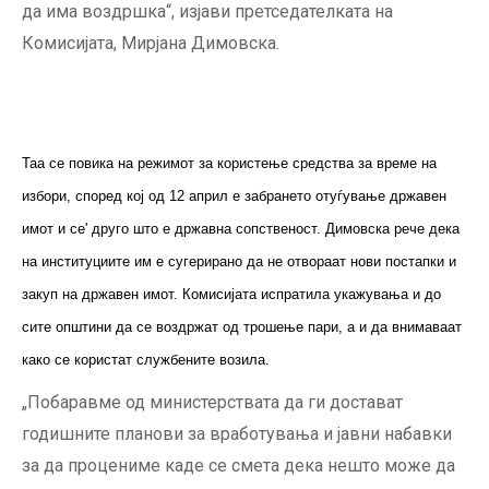
да има воздршка“, изјави претседателката на
Комисијата, Мирјана Димовска.
Таа се повика на режимот за користење средства за време на
избори, според кој од 12 април е забрането отуѓување државен
имот и се' друго што е државна сопственост. Димовска рече дека
на институциите им е сугерирано да не отвораат нови постапки и
закуп на државен имот. Комисијата испратила укажувања и до
сите општини да се воздржат од трошење пари, а и да внимаваат
како се користат службените возила.
„Побаравме од министерствата да ги достават
годишните планови за вработувања и јавни набавки
за да процениме каде се смета дека нешто може да