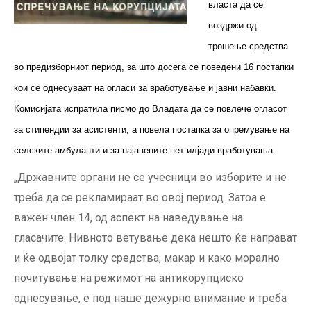
власта да се
воздржи од
трошење средства
во предизборниот период, за што досега се поведени 16 постапки
кои се однесуваат на огласи за вработување и јавни набавки.
Комисијата испратила писмо до Владата да се повлече огласот
за стипендии за асистенти, а повела постапка за опремување на
селските амбуланти и за најавените пет илјади вработувања.
„Државните органи не се учесници во изборите и не
треба да се рекламираат во овој период. Затоа е
важен член 14, од аспект на наведување на
гласачите. Нивното ветување дека нешто ќе направат
и ќе одвојат толку средства, макар и како морално
почитување на режимот на антикорупциско
однесување, е под наше дежурно внимание и треба