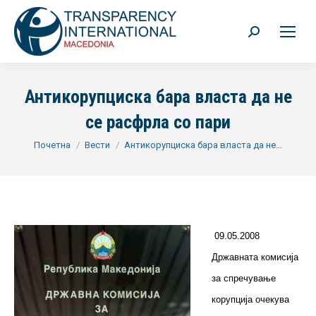
Search:
Антикорупциска бара власта да не
се расфрла со пари
You are here:
Почетна
Вести
Антикорупциска бара власта да не…
09.05.2008
Државната комисија
за спречување
корупција очекува