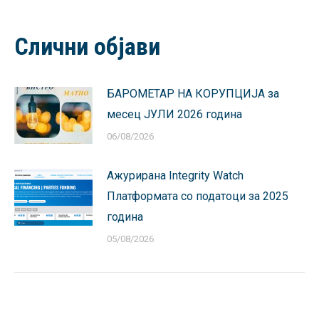
on
on
on
on
on
Facebook
X
Pinterest
LinkedIn
WhatsApp
Слични објави
БАРОМЕТАР НА КОРУПЦИЈА за
месец ЈУЛИ 2026 година
06/08/2026
Ажурирана Integrity Watch
Платформата со податоци за 2025
година
05/08/2026