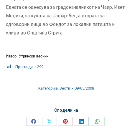
Едната се однесува за градоначалникот на Чаир, Изет
Меџити, за куќата на Јашар-бег, а втората за
одговорни лица во Фондот за локални патишта и
улици во Општина Струга.
Извор: Утрински весник
Прегледи:
299
Категорија:
Вести
09/05/2008
Сподели на
Share
Share
Share
Share
Share