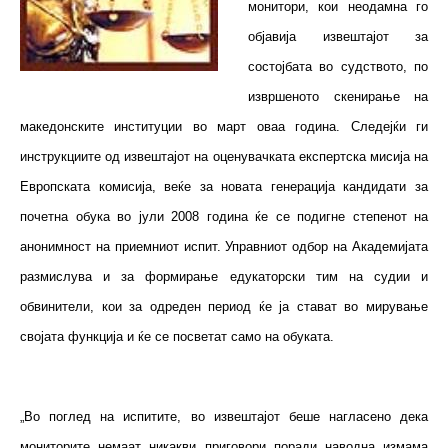
монитори, кои неодамна го
објавија извештајот за
состојбата во судството, по
извршеното скенирање на
македонските институции во март оваа година. Следејќи ги
инструкциите од извештајот на оценувачката експертска мисија на
Европската комисија, веќе за новата генерација кандидати за
почетна обука во јули 2008 година ќе се подигне степенот на
анонимност на приемниот испит. Управниот одбор на Академијата
размислува и за формирање едукаторски тим на судии и
обвинители, кои за одреден период ќе ја стават во мирување
својата функција и ќе се посветат само на обуката.
„Во поглед на испитите, во извештајот беше нагласено дека
мониторите немаат никакви приговори поради наводна измама