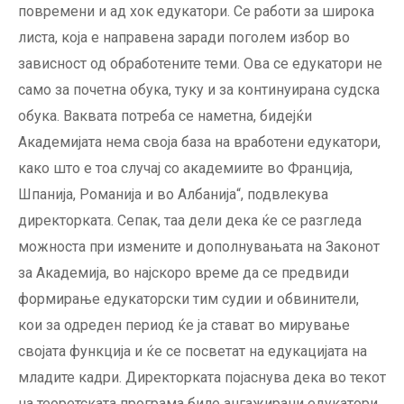
повремени и ад хок едукатори. Се работи за широка
листа, која е направена заради поголем избор во
зависност од обработените теми. Ова се едукатори не
само за почетна обука, туку и за континуирана судска
обука. Ваквата потреба се наметна, бидејќи
Академијата нема своја база на вработени едукатори,
како што е тоа случај со академиите во Франција,
Шпанија, Романија и во Албанија“, подвлекува
директорката. Сепак, таа дели дека ќе се разгледа
можноста при измените и дополнувањата на Законот
за Академија, во најскоро време да се предвиди
формирање едукаторски тим судии и обвинители,
кои за одреден период ќе ја стават во мирување
својата функција и ќе се посветат на едукацијата на
младите кадри. Директорката појаснува дека во текот
на теоретската програма биле ангажирани едукатори