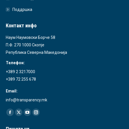
Поддршка
Контакт инфо
Наум Наумовски Борче 58
П.Ф. 270 1000 Скопје
Република Северна Македонија
Телефон:
+389 2 3217000
+389 72 255 678
Email:
info@transparency.mk
Find us on:
Facebook
X
YouTube
Instagram
page
page
page
page
Пишете ни