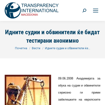
Search:
Идните судии и обвинители ќе бидат
тестирани анонимно
You are here:
Почетна
Вести
Идните судии и обвинители ќе…
09.06.2008 Академијата за
обука на судии и обвинители
сериозно ги прими
забелешките на европските