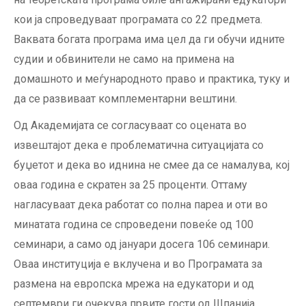
кои ја спроведуваат програмата со 22 предмета.
Ваквата богата програма има цел да ги обучи идните
судии и обвинители не само на примена на
домашното и меѓународното право и практика, туку и
да се развиваат комплементарни вештини.
Од Академијата се согласуваат со оцената во
извештајот дека е проблематична ситуацијата со
буџетот и дека во иднина не смее да се намалува, кој
оваа година е скратен за 25 проценти. Оттаму
нагласуваат дека работат со полна пареа и оти во
минатата година се спроведени повеќе од 100
семинари, а само од јануари досега 106 семинари.
Оваа институција е вклучена и во Програмата за
размена на европска мрежа на едукатори и од
септември ги очекува првите гости од Шпанија,