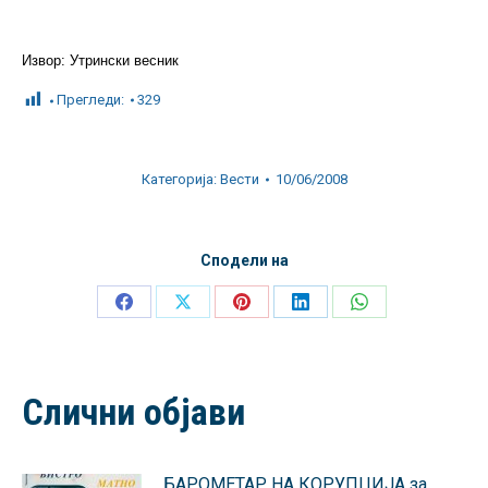
Извор: Утрински весник
Прегледи:
329
Категорија:
Вести
10/06/2008
Сподели на
Share
Share
Share
Share
Share
on
on
on
on
on
Facebook
X
Pinterest
LinkedIn
WhatsApp
Слични објави
БАРОМЕТАР НА КОРУПЦИЈА за