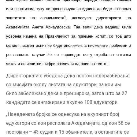
или непотизам, туку се препорачува во иднина да биде поголема
заштитата на анонимноста“, нагласува директорката на
Академијата Анета Арнаудовска. Таа вели дека веднаш била
усвоена измена на Правилникот за приемен испит, со тоа што
целиот писмен испит ќе биде анонимен, а писмените проблеми и
решавањето случаи ќе се спроведат со употреба на оптички
читач и со испитни шифри различни од оние на тестот.
Директорката е убедена дека постои недоразбирање
со мисијата околу листата на едукатори, за кои им
било забележано дека е преширока, затоа што за 27
кандидати се ангажирани вкупно 108 едукатори.
„Наведената бројка се однесува на вкупниот број
едукатори со кои располага Академијата, од кои 58 се
постојани – 43 судии и 15 обвинители, а останатите се