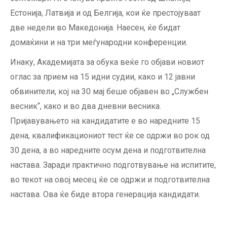
Естонија, Латвија и од Белгија, кои ќе престојуваат
две недели во Македонија. Наесен, ќе бидат
домаќини и на три меѓународни конференции.
Инаку, Академијата за обука веќе го објави новиот
оглас за прием на 15 идни судии, како и 12 јавни
обвинители, кој на 30 мај беше објавен во „Службен
весник“, како и во два дневни весника.
Пријавувањето на кандидатите е во наредните 15
дена, квалификациониот тест ќе се одржи во рок од
30 дена, а во наредните осум дена и подготвителна
настава. Заради практично подготвување на испитите,
во текот на овој месец ќе се одржи и подготвителна
настава. Ова ќе биде втора генерација кандидати.