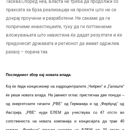
Тасева.Според неа, власта не треба да продолжи со
праксата за брза реализација на проекти што не се
докрај проучени и разработени. Не сакаме да ги
попречиме инвестициите, туку да ги поттикнеме
вложувањата што навистина ќе дадат резултати и ќе
придонесат државата и регионот да имаат одржлив
развој – порача таа.
Последниот збор кај новата влада
Кој ќе биде концесионер на хидроцентралите „Чебрен“ и „Галиште“
ќе реши новата влада. На јавниот оглас пристигнаа две понуди –
од енергетските гиганти „РВЕ“ од Германија и од „Фербунд“ од
Австрија. „РВЕ“ нуди ЕЛЕМ да учествува со 47 отсто во
сопственоста на новата компанија и концесијата да трае 40
години. „Фербунд“ понуди учество на ЕЛЕМ од 33 отсто и