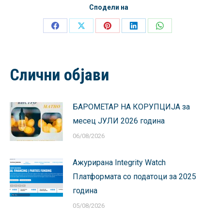
Сподели на
Share
Share
Share
Share
Share
on
on
on
on
on
Facebook
X
Pinterest
LinkedIn
WhatsApp
Слични објави
БАРОМЕТАР НА КОРУПЦИЈА за
месец ЈУЛИ 2026 година
06/08/2026
Ажурирана Integrity Watch
Платформата со податоци за 2025
година
05/08/2026