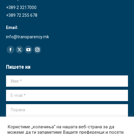
+389 2 3217000
+389 72 255 678
Email:
info@transparency.mk
Find us on:
Facebook
X
YouTube
Instagram
page
page
page
page
Пишете ни
opens
opens
opens
opens
in
in
in
in
Име *
new
new
new
new
window
window
window
window
E-mail *
Порака
Користиме „колачиња“ на нашата веб-страна за да
можеме да ги запаметиме Вашите преференци и посети.