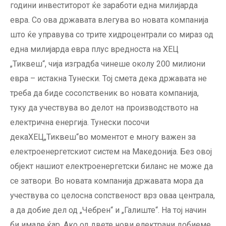
години инвеститорот ќе заработи една милијарда
евра. Со ова државата влегува во новата компанија
што ќе управува со трите хидроцентрали со мираз од
една милијарда евра плус вредноста на ХЕЦ
„Тиквеш“, чија изградба чинеше околу 200 милиони
евра – истакна Тунески. Тој смета дека државата не
треба да биде сосопственик во новата компанија,
туку да учествува во делот на производството на
електрична енергија. Тунески посочи
декаХЕЦ„Тиквеш“во моментот е многу важен за
електроенергетскиот систем на Македонија. Без овој
објект нашиот електроенергетски биланс не може да
се затвори. Во новата компанија државата мора да
учествува со целосна сопственост врз оваа централа,
а да добие дел од „Чебрен“ и „Галиште“. На тој начин
би имале ќар. Ако од двете нови електрани добиеме