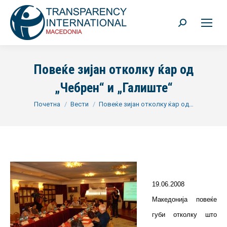
Search:
Повеќе зијан отколку ќар од
„Чебрен“ и „Галиште“
You are here:
Почетна
Вести
Повеќе зијан отколку ќар од…
19.06.2008
Македонија повеќе
губи отколку што