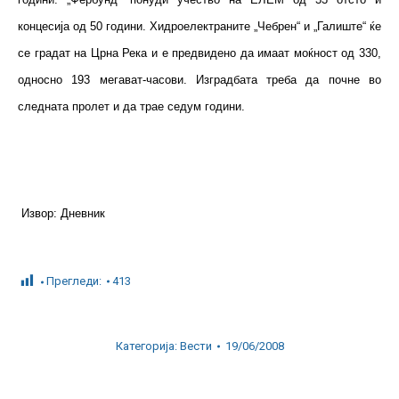
концесија од 50 години. Хидроелектраните „Чебрен“ и „Галиште“ ќе
се градат на Црна Река и е предвидено да имаат моќност од 330,
односно 193 мегават-часови. Изградбата треба да почне во
следната пролет и да трае седум години.
Извор: Дневник
Прегледи:
413
Категорија:
Вести
19/06/2008