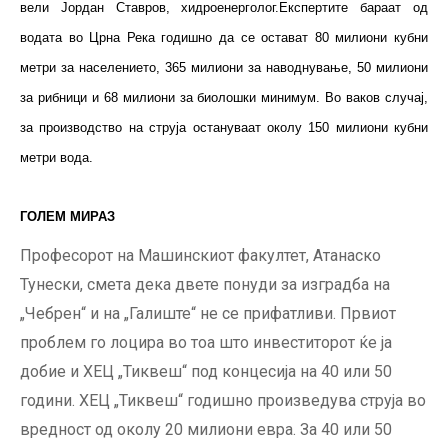
вели Јордан Ставров, хидроенерголог.Експертите бараат од
водата во Црна Река годишно да се остават 80 милиони кубни
метри за населението, 365 милиони за наводнување, 50 милиони
за рибници и 68 милиони за биолошки минимум. Во ваков случај,
за производство на струја остануваат околу 150 милиони кубни
метри вода.
ГОЛЕМ МИРАЗ
Професорот на Машинскиот факултет, Атанаско
Тунески, смета дека двете понуди за изградба на
„Чебрен“ и на „Галиште“ не се прифатливи. Првиот
проблем го лоцира во тоа што инвеститорот ќе ја
добие и ХЕЦ „Тиквеш“ под концесија на 40 или 50
години. ХЕЦ „Тиквеш“ годишно произведува струја во
вредност од околу 20 милиони евра. За 40 или 50