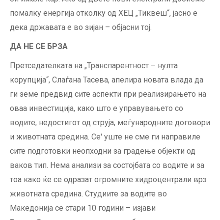
помалку енергија отколку од ХЕЦ „Тиквеш“, јасно е
дека државата е во зијан – објасни тој.
ДА НЕ СЕ БРЗА
Претседателката на „Транспарентност – нулта
корупција“, Слаѓана Тасева, апелира новата влада да
ги земе предвид сите аспекти при реализирањето на
оваа инвестиција, како што е управувањето со
водите, недостигот од струја, меѓународните договори
и животната средина. Се' уште не сме ги направиле
сите подготовки неопходни за градење објекти од
ваков тип. Нема анализи за состојбата со водите и за
тоа како ќе се одразат огромните хидроцентрали врз
животната средина. Студиите за водите во
Македонија се стари 10 години – изјави