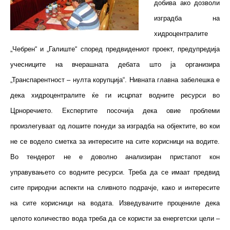
добива ако дозволи
изградба на
хидроцентралите
„Чебрен“ и „Галиште“ според предвидениот проект
, предупредија
учесниците на вчерашната дебата што ја организира
„Транспарентност – нулта корупција“. Нивната главна забелешка е
дека хидроцентралите ќе ги исцрпат водните ресурси во
Црноречието. Експертите посочија дека овие проблеми
произлегуваат од лошите понуди за изградба на објектите, во кои
не се водело сметка за интересите на сите корисници на водите.
Во тендерот не е доволно анализиран пристапот кон
управувањето со водните ресурси. Треба да се имаат предвид
сите природни аспекти на сливното подрачје, како и интересите
на сите корисници на водата. Изведувачите процениле дека
целото количество вода треба да се користи за енергетски цели –