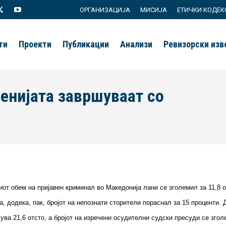
ОРГАНИЗАЦИЈА
МИСИЈА
ЕТИЧКИ КОДЕК
agram
X
YouTube
page
page
ти
Проекти
Публикации
Анализи
Ревизорски из
s
opens
opens
in
in
new
new
енијата завршуваат со
You are 
ow
window
window
иот обем на пријавен криминал во Македонија лани се зголемил за 11,8 
, додека, пак, бројот на непознати сторители пораснал за 15 проценти.
есува 21,6 отсто, а бројот на изречени осудителни судски пресуди се зго