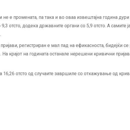
 не е промената, па така и во оваа извештајна година дури
9,3 отсто, додека државните органи со 5,9 отсто. А самите ј
.
ријави, регистриран е мал пад на ефикасноста, бидејќи се 
. На крајот на годината останале нерешени кривични пријав
на 16,26 отсто од случаите завршиле со откажување од кри