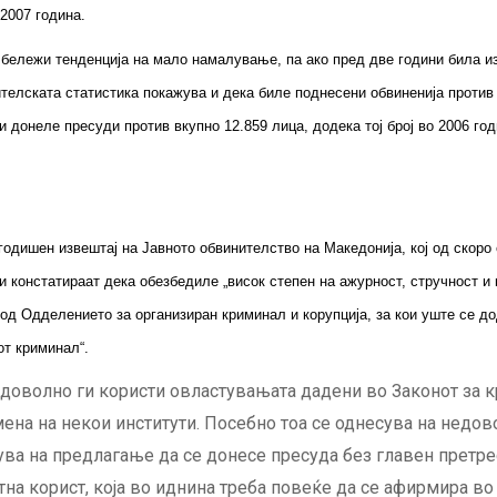
 2007 година.
бележи тенденција на мало намалување, па ако пред две години била изр
телската статистика покажува и дека биле поднесени обвиненија против 
 донеле пресуди против вкупно 12.859 лица, додека тој број во 2006 год
годишен извештај на Јавното обвинителство на Македонија, кој од скоро 
и констатираат дека обезбедиле „висок степен на ажурност, стручност и
 од Одделението за организиран криминал и корупција, за кои уште се д
от криминал“.
доволно ги користи овластувањата дадени во Законот за к
мена на некои институти. Посебно тоа се однесува на недо
ва на предлагање да се донесе пресуда без главен претрес
тна корист, која во иднина треба повеќе да се афирмира в