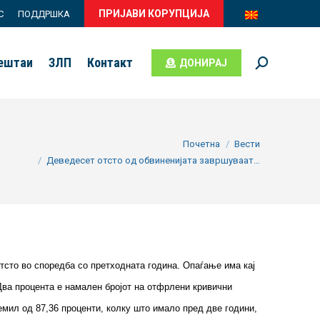
ПРИЈАВИ КОРУПЦИЈА
С
ПОДДРШКА
вештаи
ЗЛП
Контакт
ДОНИРАЈ
Search:
here:
Почетна
Вести
Деведесет отсто од обвиненијата завршуваат…
отсто во споредба со претходната година. Опаѓање има кај
 Два процента е намален бројот на отфрлени кривични
лемил од 87,36 проценти, колку што имало пред две години,