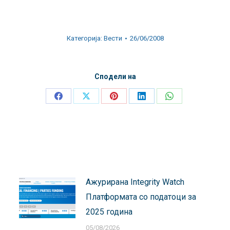
Категорија:
Вести
26/06/2008
Сподели на
Share
Share
Share
Share
Share
on
on
on
on
on
Facebook
X
Pinterest
LinkedIn
WhatsApp
Ажурирана Integrity Watch
Платформата со податоци за
2025 година
05/08/2026