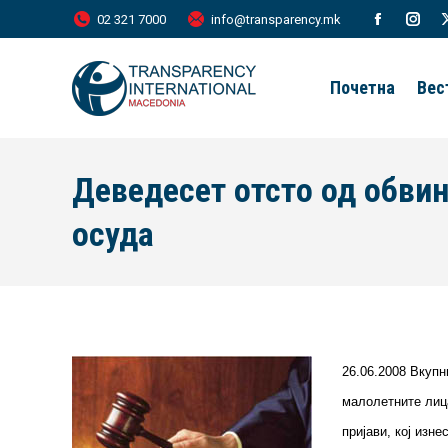
02 321 7000
info@transparency.mk
Facebook
Inst
page
page
Почетна
Вес
opens
open
in
in
new
new
Деведесет отсто од обвин
window
wind
осуда
26.06.2008 Вкупн
малолетните лица
пријави, кој изн