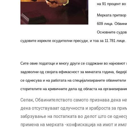
на 91 процент во
Мерката притвор 
609 лица. Обвини
Основните судови
судовите изрекле осудителни пресуди, и тоа за 11.781 лице.
Сите овие податоци и многу други се содржани во најновиот 
задоволни од својата ефикасност за минатата година, бидејќ
се однесува и на работата на специјализираните обвинители
сторителите на кривичните дела од областа на организирани
Сепак, Обвинителството самото признава дека не
дека отсуствуваат одлучноста и храброста за при
забрзување на постапката во делот што се однесу
примена на мерката -конфискација на имот и имо