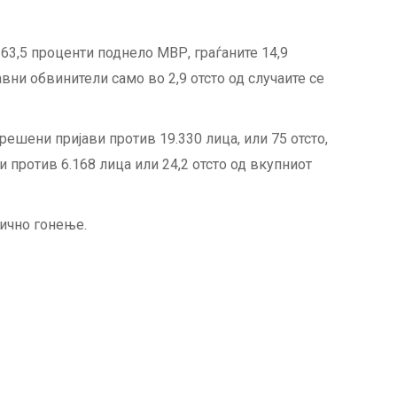
 63,5 проценти поднело МВР, граѓаните 14,9
авни обвинители само во 2,9 отсто од случаите се
решени пријави против 19.330 лица, или 75 отсто,
и против 6.168 лица или 24,2 отсто од вкупниот
вично гонење.