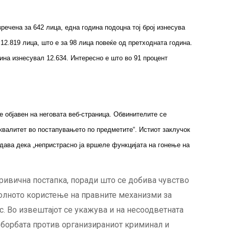
ечена за 642 лица, една година подоцна тој број изнесува
12.819 лица, што е за 98 лица повеќе од претходната година.
ина изнесувал 12.634. Интересно е што во 91 процент
е објавен на неговата веб-страница. Обвинителите се
 квалитет во постапувањето по предметите“. Истиот заклучок
одава дека „непристрасно ја вршеле функцијата на гонење на
ривична постапка, поради што се добива чувство
волното користење на правните механизми за
. Во извештајот се укажува и на несоодветната
о борбата против организираниот криминал и