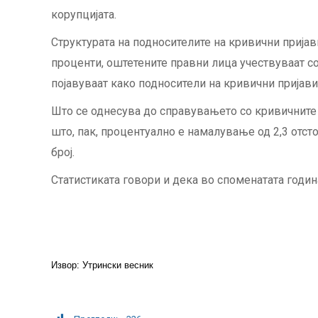
корупцијата.
Структурата на подносителите на кривични пријави
проценти, оштетените правни лица учествуваат со 
појавуваат како подносители на кривични пријави
Што се однесува до справувањето со кривичните п
што, пак, процентуално е намалување од 2,3 отсто
број.
Статистиката говори и дека во споменатата годи
Извор: Утрински весник