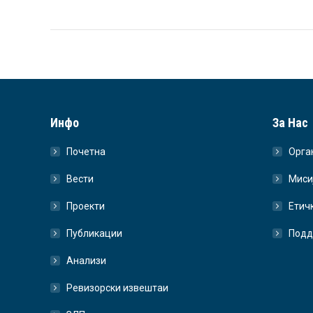
Инфо
За Нас
Почетна
Орга
Вести
Миси
Проекти
Етич
Публикации
Подд
Анализи
Ревизорски извештаи