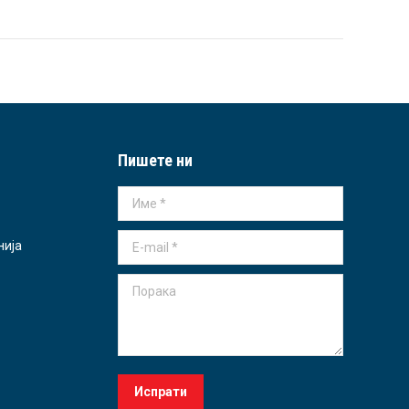
Пишете ни
Име *
E-mail *
нија
Порака
Испрати