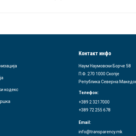
Контакт инфо
низација
Наум Наумовски Борче 58
П.Ф. 270 1000 Скопје
ја
Република Северна Македо
ки кодекс
Телефон:
ршка
+389 2 3217000
+389 72 255 678
Email:
info@transparency.mk