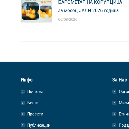
БАРОМЕТАР НА КОРУПЦИЈА
за месец ЈУЛИ 2026 година
06/08/2026
Инфо
За Нас
Почетна
Орга
Вести
Миси
Проекти
Етич
Публикации
Подд