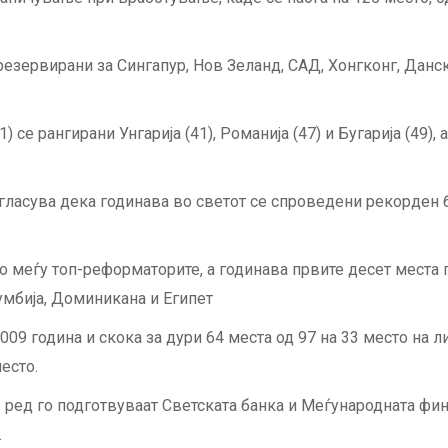
езервирани за Сингапур, Нов Зеланд, САД, Хонгконг, Данска
се рангирани Унгарија (41), Романија (47) и Бугарија (49), а
нагласува дека годинава во светот се спроведени рекорден
 меѓу топ-реформаторите, а годинава првите десет места ги
умбија, Доминикана и Египет
09 година и скока за дури 64 места од 97 на 33 место на ли
место.
по ред го подготвуваат Светската банка и Меѓународната фи
.