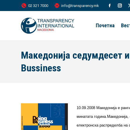
02 321 7000
info@transparency.mk
Facebook
Inst
page
page
Почетна
Вес
opens
open
in
in
new
new
Македонија седумдесет и 
window
wind
Bussiness
10.09.2008 Македонија е ранг
минатата година.Македонија, 
електронска распределба на с