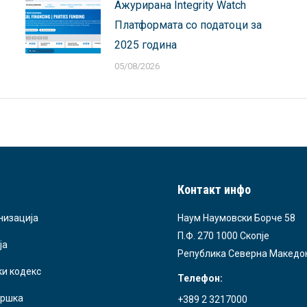
Ажурирана Integrity Watch
Платформата со податоци за
2025 година
05/08/2026
Контакт инфо
низација
Наум Наумовски Борче 58
П.Ф. 270 1000 Скопје
ја
Република Северна Македо
ки кодекс
Телефон:
ршка
+389 2 3217000