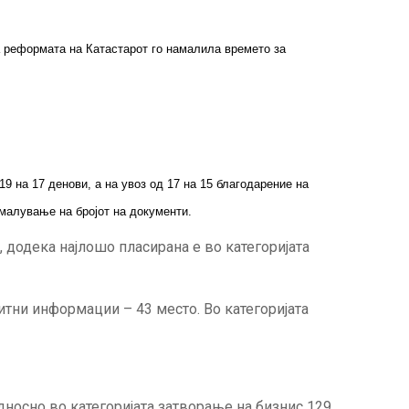
 а реформата на Катастарот го намалила времето за
9 на 17 денови, а на увоз од 17 на 15 благодарение на
малување на бројот на документи.
, додека најлошо пласирана е во категоријата
итни информации – 43 место. Во категоријата
носно во категоријата затворање на бизнис 129