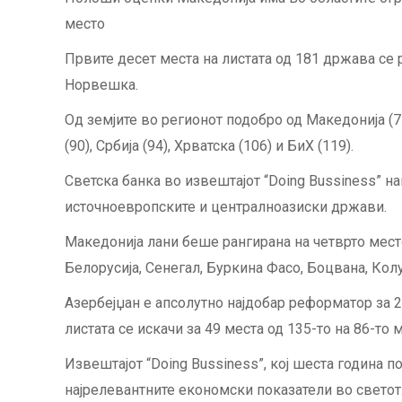
место
Првите десет места на листата од 181 држава се р
Норвешка.
Од земјите во регионот подобро од Македонија (71) 
(90), Србија (94), Хрватска (106) и БиХ (119).
Светска банка во извештајот “Doing Bussiness” 
источноевропските и централноазиски држави.
Македонија лани беше рангирана на четврто место
Белорусија, Сенегал, Буркина Фасо, Боцвана, Кол
Азербејџан е апсолутно најдобар реформатор за 20
листата се искачи за 49 места од 135-то на 86-то 
Извештајот “Doing Bussiness”, кој шеста година 
најрелевантните економски показатели во светот