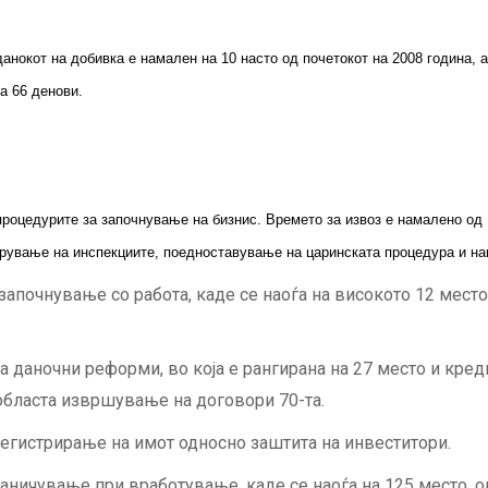
данокот на добивка е намален на 10 насто од почетокот на 2008 година,
а 66 денови.
роцедурите за започнување на бизнис. Времето за извоз е намалено од 1
брување на инспекциите, поедноставување на царинската процедура и на
започнување со работа, каде се наоѓа на високото 12 место
а даночни реформи, во која е рангирана на 27 место и кред
о областа извршување на договори 70-та.
регистрирање на имот односно заштита на инвеститори.
ничување при вработување, каде се наоѓа на 125 место, од