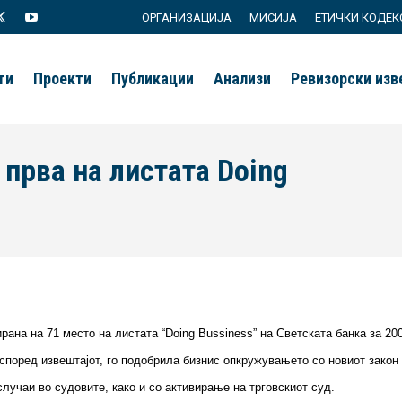
ОРГАНИЗАЦИЈА
МИСИЈА
ЕТИЧКИ КОДЕК
agram
X
YouTube
page
page
ти
Проекти
Публикации
Анализи
Ревизорски из
s
opens
opens
in
in
new
new
прва на листата Doing
ow
window
window
ирана на 71 место на листата “Doing Bussiness” на Светската банка за 20
според извештајот, го подобрила бизнис опкружувањето со новиот закон
лучаи во судовите, како и со активирање на трговскиот суд.