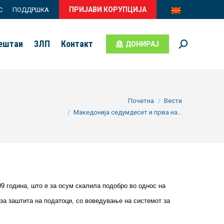
ПРИЈАВИ КОРУПЦИЈА
С
ПОДДРШКА
вештаи
ЗЛП
Контакт
ДОНИРАЈ
Search:
You are here:
Почетна
Вести
Македонија седумдесет и прва на…
09 година, што е за осум скалила подобро во однос на
 за заштита на податоци, со воведување на системот за