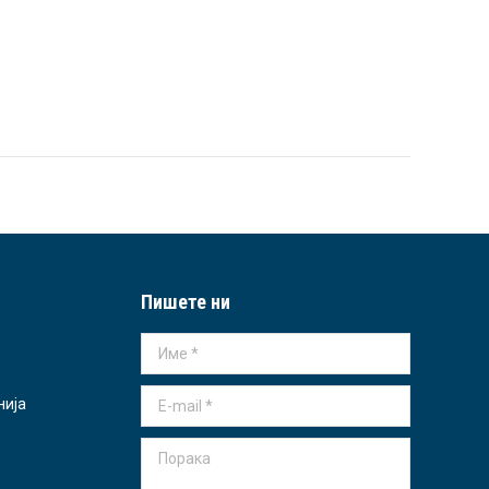
Пишете ни
Име *
E-mail *
нија
Порака