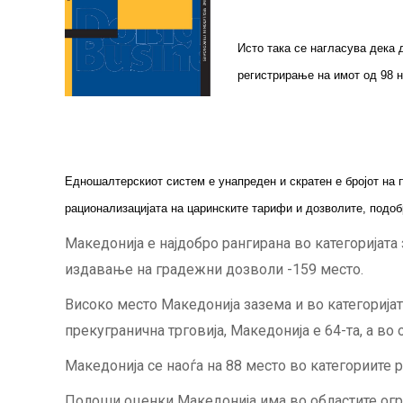
Исто така се нагласува дека 
регистрирање на имот од 98 н
Едношалтерскиот систем е унапреден и скратен е бројот на п
рационализацијата на царинските тарифи и дозволите, подо
Македонија е најдобро рангирана во категоријата 
издавање на градежни дозволи -159 место.
Високо место Македонија зазема и во категоријат
прекугранична трговија, Македонија е 64-та, а в
Македонија се наоѓа на 88 место во категориите 
Полоши оценки Македонија има во областите огра