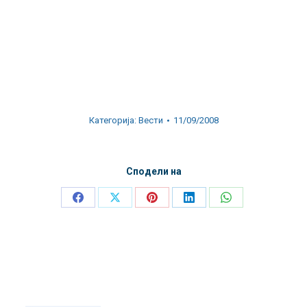
Категорија:
Вести
11/09/2008
Сподели на
Share
Share
Share
Share
Share
on
on
on
on
on
Facebook
X
Pinterest
LinkedIn
WhatsApp