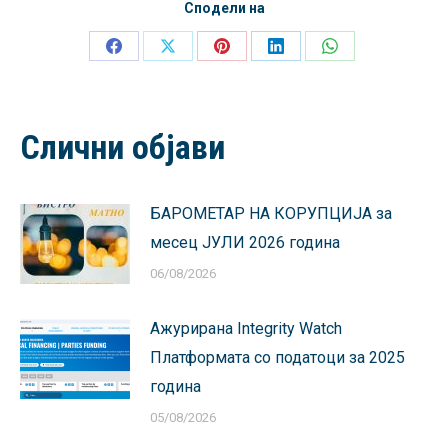
Сподели на
Share
Share
Share
Share
Share
on
on
on
on
on
Facebook
X
Pinterest
LinkedIn
WhatsApp
Слични објави
БАРОМЕТАР НА КОРУПЦИЈА за
месец ЈУЛИ 2026 година
06/08/2026
Ажурирана Integrity Watch
Платформата со податоци за 2025
година
05/08/2026