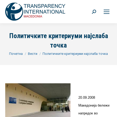
Search:
Политичките критериуми најслаба
точка
You are here:
Почетна
Вести
Политичките критериуми најслаба точка
20.09.2008
Македонија бележи
напредок во