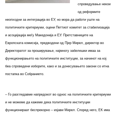
спроведување некои
од реформите
неопходни за интеграција во ЕУ, но мора да работи уште на
политичките критериуми, оцени Петтиот комитет за стабилизација
и асоцијација меѓу Македонија и ЕУ. Претставниците на
Европската комисија, предводени од Пјер Мирел, директор во
Директоратот за проширување, најмногу забелешки имаа за
функционирањето на политичките институции, за начинот на кој
беа спроведени изборите, како и за донесувањето закони со итна
постапка во Собранието.
– Го разгледавме напредокот во однос на политичките критериуми
и не можеме да кажеме дека политичките институции
функционираат беспрекорно – изјави Мирел. Според него, ЕК има