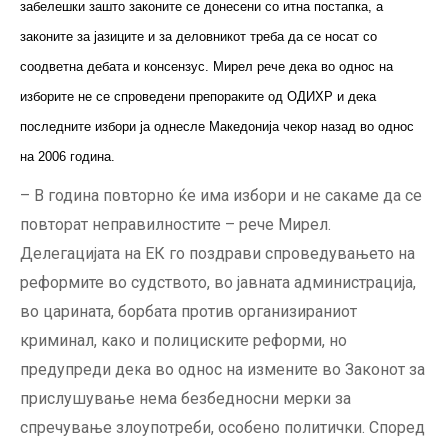
забелешки зашто законите се донесени со итна постапка, а
законите за јазиците и за деловникот треба да се носат со
соодветна дебата и консензус. Мирел рече дека во однос на
изборите не се спроведени препораките од ОДИХР и дека
последните избори ја однесле Македонија чекор назад во однос
на 2006 година.
– В година повторно ќе има избори и не сакаме да се
повторат неправилностите – рече Мирел.
Делегацијата на ЕК го поздрави спроведувањето на
реформите во судството, во јавната администрација,
во царината, борбата против организираниот
криминал, како и полициските реформи, но
предупреди дека во однос на измените во Законот за
прислушување нема безбедносни мерки за
спречување злоупотреби, особено политички. Според