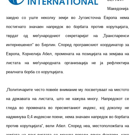
Македонија
заедно со уште неколку земји во Југоисточна Европа нема
постигнато значаен напредок во борбата против корупцијата,
тврдат од меѓународниот секретаријат на „Транспаренси
интернешенел“ во Берлин. Според програмскиот координатор за
Европа, Корнелија Абел, промената на позицијата на земјава на
листата на меѓународната организација не ја рефлектира
реалната борба со корупцијата.
„Политичарите често повеќе внимание му посветуваат на местото
на државата на листата, што не кажува многу. Напредокот се
гледа во промената во пресметаниот индекс, кој доколку не
надминува 0,4 индексни поени, нема значаен напредок во борбата
против корупцијата“, вели Абел. Според неа, местоположбата на
земјата на ранг-листата се менува поради други фактори, како