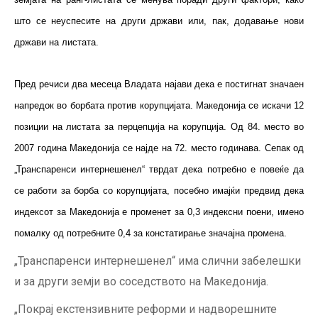
што се неуспесите на други држави или, пак, додавање нови
држави на листата.
Пред речиси два месеца Владата најави дека е постигнат значаен
напредок во борбата против корупцијата. Македонија се искачи 12
позиции на листата за перцепција на корупција. Од 84. место во
2007 година Македонија се најде на 72. место годинава. Сепак од
„Транспаренси интернешенел“ тврдат дека потребно е повеќе да
се работи за борба со корупцијата, посебно имајќи предвид дека
индексот за Македонија е променет за 0,3 индексни поени, имено
помалку од потребните 0,4 за констатирање значајна промена.
„Транспаренси интернешенел“ има слични забелешки
и за други земји во соседството на Македонија.
„Покрај екстензивните реформи и надворешните