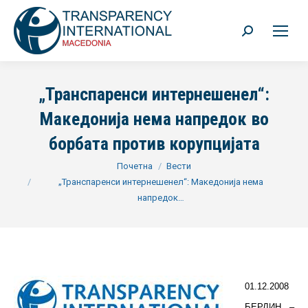
Search:
„Транспаренси интернешенел“:
Македонија нема напредок во
борбата против корупцијата
You are here:
Почетна
Вести
„Транспаренси интернешенел“: Македонија нема
напредок…
01.12.2008
БЕРЛИН –