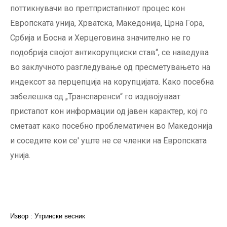
поттикнувачи во претпристапниот процес кон
Европската унија, Хрватска, Македонија, Црна Гора,
Србија и Босна и Херцеговина значително не го
подобрија својот антикорупциски став“, се наведува
во заклучното разгледување од пресметувањето на
индексот за перцепција на корупцијата. Како посебна
забелешка од „Транспаренси“ го издвојуваат
пристапот кон информации од јавен карактер, кој го
сметаат како посебно проблематичен во Македонија
и соседите кои се' уште не се членки на Европската
унија.
Извор : Утрински весник