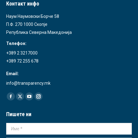
Контакт инфо
Наум Наумовски Борче 58
П.Ф. 270 1000 Скопје
Република Северна Македонија
Телефон:
+389 2 3217000
+389 72 255 678
Email:
info@transparency.mk
Find us on:
Facebook
X
YouTube
Instagram
page
page
page
page
Пишете ни
opens
opens
opens
opens
in
in
in
in
Име *
new
new
new
new