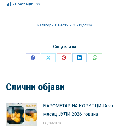
Прегледи:
335
Категорија:
Вести
01/12/2008
Сподели на
Share
Share
Share
Share
Share
on
on
on
on
on
Facebook
X
Pinterest
LinkedIn
WhatsApp
Слични објави
БАРОМЕТАР НА КОРУПЦИЈА за
месец ЈУЛИ 2026 година
06/08/2026