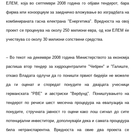
ЕЛЕМ, која во септември 2008 година го објави тендерот, бара
фирма или конзорциум за заедничко вложување во изградбата на
комбинираната гасна електрана "Енергетика". Вредноста на овој
проект се проценува на околу 250 милиони евра, од кои ЕЛЕМ ќе
учествува со околу 30 милиони сопствени средства.
– Во текот на декември 2008 година Министерството за економја
распиша втор тендер за хидроцентралите "Чебрен" и "Галиште,
откако Владата одлучи да го поништи првиот бидејќи не можеле
да ги оценат и споредат понудите на двајцата учесници
германската "РВЕ" и австриски "Вербунд". Поништувањето на
тендерот по речиси шест месечна процедура на евалуација на
понудите, стручната јавност го оцени како лош сигнал до сите
потенцијални инвеститори, дополнувајќи дека и самата процедура
била нетранспарентна. Вредноста на овие два проекта се