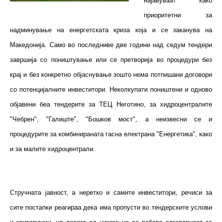
најавуваат како
приоритетни за
надминување на енергетската криза која и се заканува на
Македонија. Само во последниве две години над седум тендери
завршија со поништување или се претворија во процедури без
крај и без конкретно објаснување зошто нема потпишани договори
со потенцијалните инвеститори. Неколкупати поништени и одново
објавени беа тендерите за ТЕЦ Неготино, за хидроцентралите
"Чебрен", "Галиште", "Бошков мост", а неизвесни се и
процедурите за комбинираната гасна електрана "Енергетика", како
и за малите хидроцентрали.
Стручната јавност, а неретко и самите инвеститори, речиси за
сите постапки реагираа дека има пропусти во тендерските услови