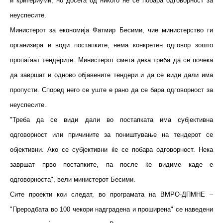
и критериуми, но досега од никого не се побара одговорност за
неуспесите.
Министерот за економија Фатмир Бесими, чие министерство ги
организира и води постапките, нема конкретен одговор зошто
пропаѓаат тендерите. Министерот смета дека треба да се почека
да завршат и одново објавените тендери и да се види дали има
пропусти. Според него се уште е рано да се бара одговорност за
неуспесите.
"Треба да се види дали во постапката има субјективна
одговорност или причините за поништување на тендерот се
објективни. Ако се субјективни ќе се побара одговорност. Нека
завршат прво постапките, па после ќе видиме каде е
одговорноста", вели министерот Бесими.
Сите проекти кои следат, во програмата на ВМРО-ДПМНЕ –
"Преродбата во 100 чекори надградена и проширена" се наведени