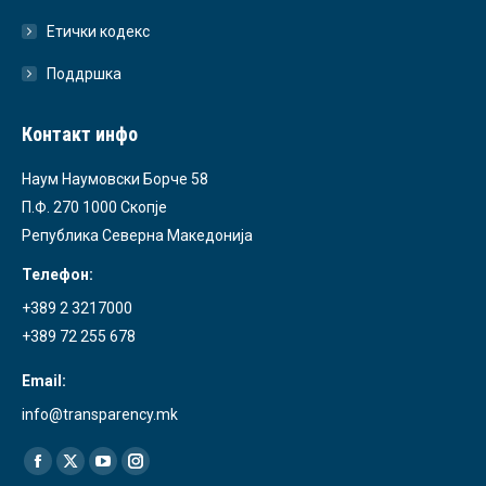
Етички кодекс
Поддршка
Контакт инфо
Наум Наумовски Борче 58
П.Ф. 270 1000 Скопје
Република Северна Македонија
Телефон:
+389 2 3217000
+389 72 255 678
Email:
info@transparency.mk
Find us on:
Facebook
X
YouTube
Instagram