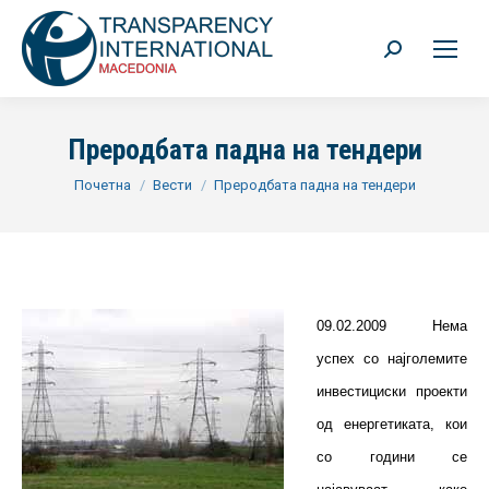
Search:
Преродбата падна на тендери
You are here:
Почетна
Вести
Преродбата падна на тендери
09.02.2009 Нема
успех со најголемите
инвестициски проекти
од енергетиката, кои
со години се