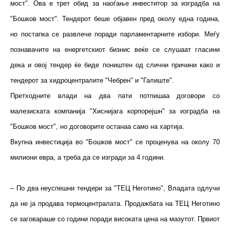
мост". Ова е трет обид за наоѓање инвеститор за изградба на
"Бошков мост". Тендерот беше објавен пред околу една година,
но постапка се развлече поради парламентарните избори. Меѓу
познавачите на енергетскиот бизнис веќе се слушаат гласини
дека и овој тендер ќе биде поништен од слични причини како и
тендерот за хидроцентралите "Чебрен" и "Галиште".
Претходните влади на два пати потпишаа договори со
малезиската компанија "Хиснијага корпорејшн" за изградба на
"Бошков мост", но договорите останаа само на хартија.
Вкупна инвестиција во "Бошков мост" се проценува на околу 70
милиони евра, а треба да се изгради за 4 години.
– По два неуспешни тендери за "ТЕЦ Неготино", Владата одлучи
да не ја продава термоцентралата. Продажбата на ТЕЦ Неготино
се заговараше со години поради високата цена на мазутот. Првиот