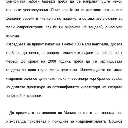
Комисијата работи бидејќи треба да се направат уште некои
технички усогласувања. Оние кои ќе ни ги достават потпишани
финални верзии и ние ќе ги потпишеме, а останатите локации за
мали хидроцентрали пак ќе ги објавиме на тендер", објаснува
Бесими.
Изградбата на првиот пакет од вкупно 400 мали централи, досега
требаше да почне, а според владините најави на секои шест
месеци до крајот на 2009 година треба да се распишуваат
тендери за нова група мали централи. Инвестицијата во мала
хидроцентрала се цени како ниска инвестиција која брзо се враќа,
но долгата процедура на потенцијалните инветитори им создаде
непотребни трошоци.
– До средината на месецов во Министерството за економија се
очекува да пристигнат и понудите за хидроцентралата "Бошков