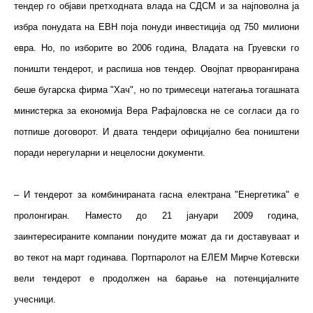
тендер го објави претходната влада на СДСМ и за најповолна ја
избра понудата на ЕВН поја понуди инвестиција од 750 милиони
евра. Но, по изборите во 2006 година, Владата на Груевски го
поништи тендерот, и распиша нов тендер. Овојпат прворангирана
беше бугарска фирма "Хач", но по тримесеци натегања тогашната
министерка за економија Вера Рафајловска не се согласи да го
потпише договорот. И двата тендери официјално беа поништени
поради нерегуларни и нецелосни документи.
– И тендерот за комбинираната гасна електрана "Енергетика" е
пролонгиран. Наместо до 21 јануари 2009 година,
заинтересираните компании понудите можат да ги доставуваат и
во текот на март годинава. Портпаролот на ЕЛЕМ Мирче Котевски
вели тендерот е продолжен на барање на потенцијалните
учесници.