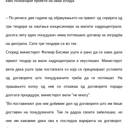
како позначајни проекти на оваа Влада:
– По речиси две години од објавувањето на првиот од серијата од
три тендери за наоѓање концесионери за малите хидроцентрали,
досега ниту еден понудувач нема потпишано договор за изградба
на централа. Сите три тендери се во тек.
Според министерот Фатмир Бесими уште е рано да се каже дали
првиот тендер за мали хидроцентрали е неуспешен. Министерот
вели дека уште трае постапката со која се прецизираат условите
од договорите што понудувачите треба да ги потпишат. На
прашањето колку од нив се откажаа од договорите поради
долгата процедура, министерот вели "не многу".
"Во поставениот рок ние добивме дел од договорите што им беше
доставен на понудувачите. Тие ги дадоа своите забелешки, но
ние им кажавме дека ова е последна варијанта на договорот.