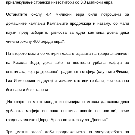
привлекување странски инвеститори со 3,3 милиони евра.
Останатите околу 4,4 милиони евра били потрошени за
домашните кампањи Кампањите продолжија и натаму, со мали
паузи пред изборите, јавноста за една кампања дозна дека
чинела „околу 400 илјади евра“.
На второто место со четири гласа е изјавата на градоначалникот
на Кисела Вода, дека веќе не постоела урбана мафија во
општината, која ја „тресеше“ градежната мафија (случаите Фиком,
Гиа Инженеринг и други) и измами стотици граѓани, кои останаа
без пари и без станови
„На крајот на мојот мандат и официјално можам да кажам дека
урбаната мафија во оваа општина повеќе не постои“, рече
градоначалникот Џорџе Арсов во интервју за „Дневник“.
Три „матни гласа“ доби продолжението на злоупотребата на