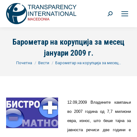
Search:
Барометар на корупција за месец
јануари 2009 г.
You are here:
Почетна
Вести
Барометар на корупција за месец…
12.09,2009 Владините кампањи
во 2007 година од 7,7 милиони
евра, износ, што беше тајна за
јавноста речиси две години е