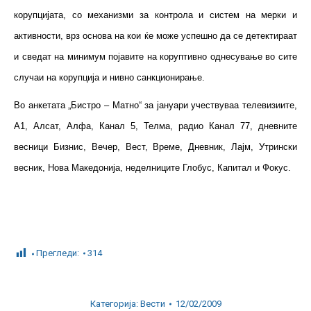
корупцијата, со механизми за контрола и систем на мерки и
активности, врз основа на кои ќе може успешно да се детектираат
и сведат на минимум појавите на коруптивно однесување во сите
случаи на корупција и нивно санкционирање.
Во анкетата „Бистро – Матно“ за јануари учествуваа телевизиите,
А1, Алсат, Алфа, Канал 5, Телма, радио Канал 77, дневните
весници Бизнис, Вечер, Вест, Време, Дневник, Лајм, Утрински
весник, Нова Македонија, неделниците Глобус, Капитал и Фокус.
Прегледи:
314
Категорија:
Вести
12/02/2009