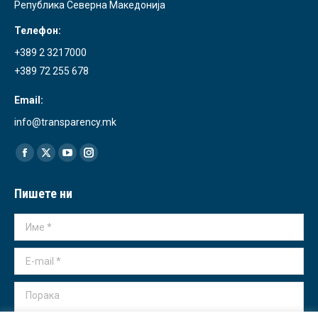
Република Северна Македонија
Телефон:
+389 2 3217000
+389 72 255 678
Email:
info@transparency.mk
Find us on:
Facebook
X
YouTube
Instagram
page
page
page
page
Пишете ни
opens
opens
opens
opens
in
in
in
in
Име *
new
new
new
new
window
window
window
window
E-mail *
Порака