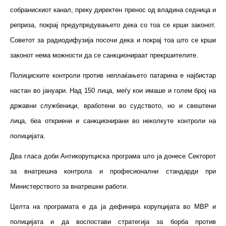
собранискиот канал, преку директен пренос од владина седница и
реприза, покрај предупредувањето дека со тоа се крши законот.
Советот за радиодифузија посочи дека и покрај тоа што се крши
законот нема можности да се санкционираат прекршителите.
Полициските контроли против неплаќањето патарина е најбистар
настан во јануари. Над 150 лица, меѓу кои имаше и голем број на
државни службеници, вработени во судството, но и свештени
лица, беа откриени и санкционирани во неколкуте контроли на
полицијата.
Два гласа доби Антикорупциска програма што ја донесе Секторот
за внатрешна контрола и професионални стандарди при
Министерството за внатрешни работи.
Целта на програмата е да ја дефинира корупцијата во МВР и
полицијата и да воспостави стратегија за борба против