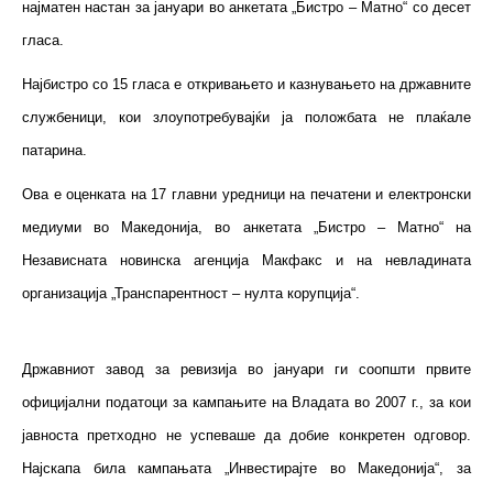
најматен настан за јануари во анкетата „Бистро – Матно“ со десет
гласа.
Најбистро со 15 гласа е откривањето и казнувањето на државните
службеници, кои злоупотребувајќи ја положбата не плаќале
патарина.
Ова е оценката на 17 главни уредници на печатени и електронски
медиуми во Македонија, во анкетата „Бистро – Матно“ на
Независната новинска агенција Макфакс и на невладината
организација „Транспарентност – нулта корупција“.
Државниот завод за ревизија во јануари ги соопшти првите
официјални податоци за кампањите на Владата во 2007 г., за кои
јавноста претходно не успеваше да добие конкретен одговор.
Најскапа била кампањата „Инвестирајте во Македонија“, за