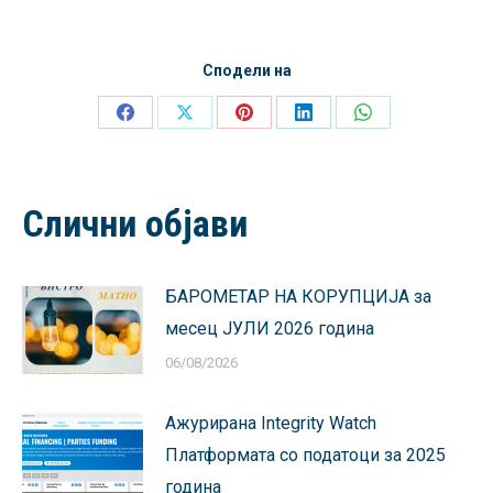
Сподели на
Share
Share
Share
Share
Share
on
on
on
on
on
Facebook
X
Pinterest
LinkedIn
WhatsApp
Слични објави
БАРОМЕТАР НА КОРУПЦИЈА за
месец ЈУЛИ 2026 година
06/08/2026
Ажурирана Integrity Watch
Платформата со податоци за 2025
година