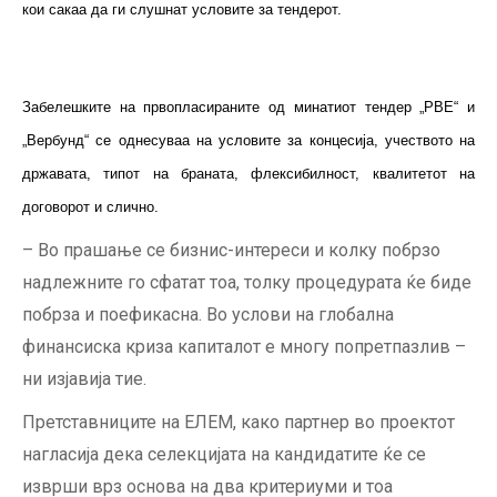
кои сакаа да ги слушнат условите за тендерот.
Забелешките на првопласираните од минатиот тендер „РВЕ“ и
„Вербунд“ се однесуваа на условите за концесија, учеството на
државата, типот на браната, флексибилност, квалитетот на
договорот и слично.
– Во прашање се бизнис-интереси и колку побрзо
надлежните го сфатат тоа, толку процедурата ќе биде
побрза и поефикасна. Во услови на глобална
финансиска криза капиталот е многу попретпазлив –
ни изјавија тие.
Претставниците на ЕЛЕМ, како партнер во проектот
нагласија дека селекцијата на кандидатите ќе се
изврши врз основа на два критериуми и тоа