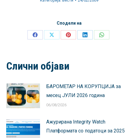
Категорија:
Вести
24/02/2009
Сподели на
Share
Share
Share
Share
Share
on
on
on
on
on
Facebook
X
Pinterest
LinkedIn
WhatsApp
Слични објави
БАРОМЕТАР НА КОРУПЦИЈА за
месец ЈУЛИ 2026 година
06/08/2026
Ажурирана Integrity Watch
Платформата со податоци за 2025