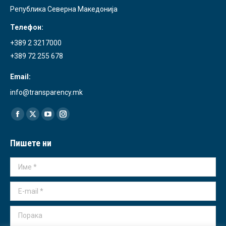
Република Северна Македонија
Телефон:
+389 2 3217000
+389 72 255 678
Email:
info@transparency.mk
Find us on:
Facebook
X
YouTube
Instagram
page
page
page
page
Пишете ни
opens
opens
opens
opens
in
in
in
in
Име *
new
new
new
new
window
window
window
window
E-mail *
Порака