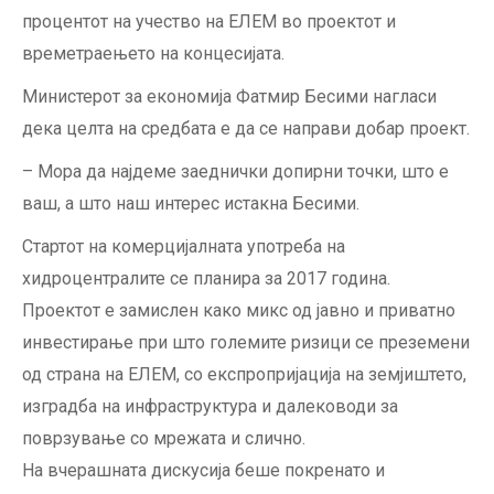
процентот на учество на ЕЛЕМ во проектот и
времетраењето на концесијата.
Министерот за економија Фатмир Бесими нагласи
дека целта на средбата е да се направи добар проект.
– Мора да најдеме заеднички допирни точки, што е
ваш, а што наш интерес истакна Бесими.
Стартот на комерцијалната употреба на
хидроцентралите се планира за 2017 година.
Проектот е замислен како микс од јавно и приватно
инвестирање при што големите ризици се преземени
од страна на ЕЛЕМ, со експропријација на земјиштето,
изградба на инфраструктура и далеководи за
поврзување со мрежата и слично.
На вчерашната дискусија беше покренато и