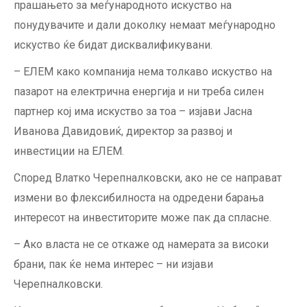
прашањето за меѓународното искуство на
понудувачите и дали доколку немаат меѓународно
искуство ќе бидат дисквалификувани.
– ЕЛЕМ како компанија нема толкаво искуство на
пазарот на електрична енергија и ни треба силен
партнер кој има искуство за тоа – изјави Јасна
Иванова Давидовиќ, директор за развој и
инвестиции на ЕЛЕМ.
Според Влатко Черепналковски, ако не се направат
измени во флексибилноста на одредени барања
интересот на инвеститорите може пак да спласне.
– Ако власта не се откаже од намерата за високи
брани, пак ќе нема интерес – ни изјави
Черепналковски.