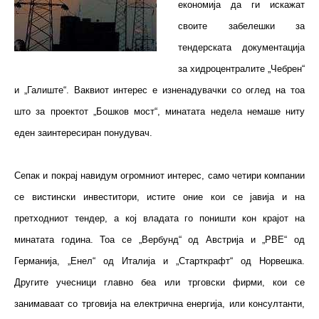
економија да ги искажат
своите забелешки за
тендерската документација
за хидроцентралите „Чебрен“
и „Галиште“. Ваквиот интерес е изненадувачки со оглед на тоа
што за проектот „Бошков мост“, минатата недела немаше ниту
еден заинтересиран понудувач.
Сепак и покрај навидум огромниот интерес, само четири компании
се вистински инвеститори, истите оние кои се јавија и на
претходниот тендер, а кој владата го поништи кон крајот на
минатата година. Тоа се „Вербунд“ од Австрија и „РВЕ“ од
Германија, „Енел“ од Италија и „Старткрафт“ од Норвешка.
Другите учесници главно беа или трговски фирми, кои се
занимаваат со трговија на електрична енергија, или консултанти,