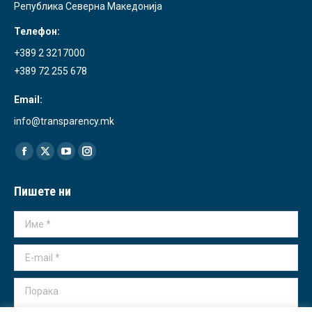
Република Северна Македонија
Телефон:
+389 2 3217000
+389 72 255 678
Email:
info@transparency.mk
Find us on:
Facebook
X
YouTube
Instagram
page
page
page
page
Пишете ни
opens
opens
opens
opens
in
in
in
in
Име *
new
new
new
new
window
window
window
window
E-mail *
Порака