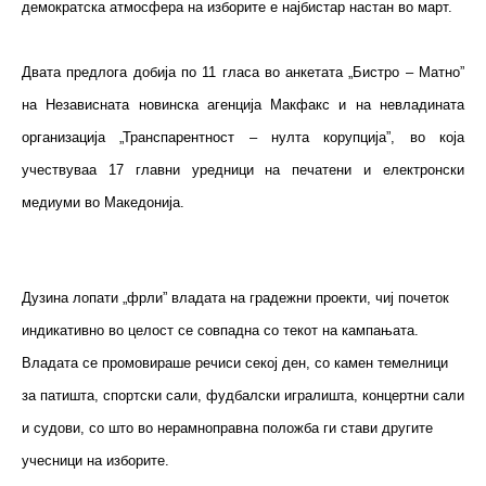
демократска атмосфера на изборите е најбистар настан во март.
Двата предлога добија по 11 гласа во анкетата „Бистро – Матно”
на Независната новинска агенција Макфакс и на невладината
организација „Транспарентност – нулта корупција”, во која
учествуваа 17 главни уредници на печатени и електронски
медиуми во Македонија.
Дузина лопати „фрли” владата на градежни проекти, чиј почеток
индикативно во целост се совпадна со текот на кампањата.
Владата се промовираше речиси секој ден, со камен темелници
за патишта, спортски сали, фудбалски игралишта, концертни сали
и судови, со што во нерамноправна положба ги стави другите
учесници на изборите.