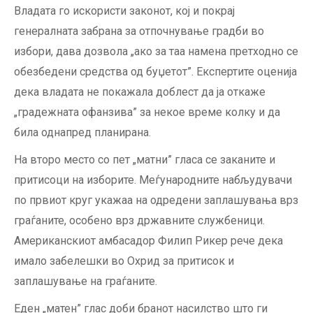
Владата го искористи законот, кој и покрај
генералната забрана за отпочнување градби во
избори, дава дозвола „ако за таа намена претходно се
обезбедени средства од буџетот”. Експертите оценија
дека владата не покажала доблест да ја откаже
„градежната офанзива” за некое време колку и да
била однапред планирана.
На второ место со пет „матни” гласа се заканите и
притисоци на изборите. Меѓународните набљудувачи
по првиот круг укажаа на одредени заплашувања врз
граѓаните, особено врз државните службеници.
Американскиот амбасадор Филип Рикер рече дека
имало забелешки во Охрид за притисок и
заплашување на граѓаните.
Еден „матен” глас доби бранот насилство што ги