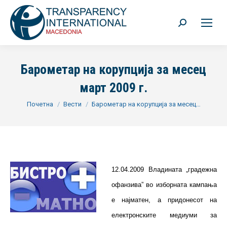
Search:
Барометар на корупција за месец
март 2009 г.
You are here:
Почетна
Вести
Барометар на корупција за месец…
12.04.2009 Владината „градежна
офанзива” во изборната кампања
е најматен, а придонесот на
електронските медиуми за