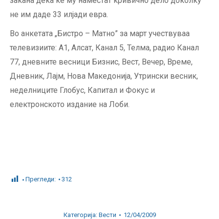
закана дека ќе му наместат кривично дело доколку
не им даде 33 илјади евра.
Во анкетата „Бистро – Матно” за март учествуваа
телевизиите: А1, Алсат, Канал 5, Телма, радио Канал
77, дневните весници Бизнис, Вест, Вечер, Време,
Дневник, Лајм, Нова Македонија, Утрински весник,
неделниците Глобус, Капитал и Фокус и
електронското издание на Лоби.
Прегледи:
312
Категорија:
Вести
12/04/2009