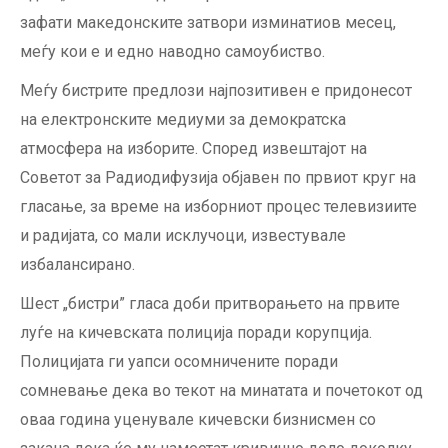
зафати македонските затвори изминатиов месец,
меѓу кои е и едно наводно самоубиство.
Меѓу бистрите предлози најпозитивен е придонесот
на електронските медиуми за демократска
атмосфера на изборите. Според извештајот на
Советот за Радиодифузија објавен по првиот круг на
гласање, за време на изборниот процес телевизиите
и радијата, со мали исклучоци, известувале
избалансирано.
Шест „бистри” гласа доби притворањето на првите
луѓе на кичевската полиција поради корупција.
Полицијата ги уапси осомничените поради
сомневање дека во текот на минатата и почетокот од
оваа година уценувале кичевски бизнисмен со