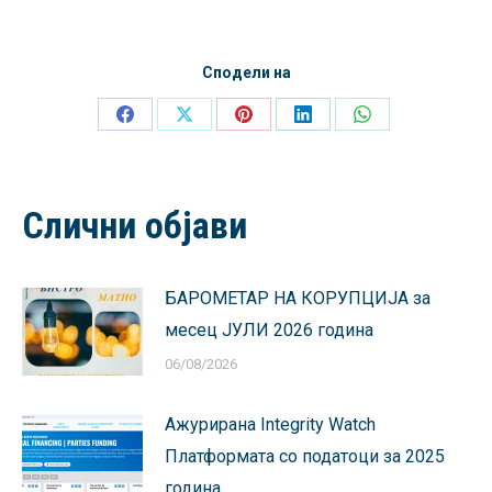
Сподели на
Share
Share
Share
Share
Share
on
on
on
on
on
Facebook
X
Pinterest
LinkedIn
WhatsApp
Слични објави
БАРОМЕТАР НА КОРУПЦИЈА за
месец ЈУЛИ 2026 година
06/08/2026
Ажурирана Integrity Watch
Платформата со податоци за 2025
година