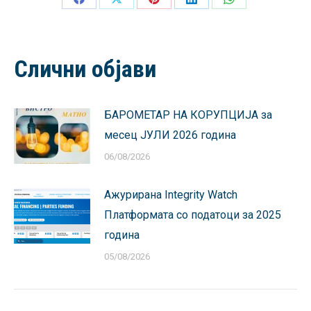
Share
Share
Share
Share
Share
on
on
on
on
on
Facebook
X
Pinterest
LinkedIn
WhatsApp
Слични објави
БАРОМЕТАР НА КОРУПЦИЈА за
месец ЈУЛИ 2026 година
06/08/2026
Ажурирана Integrity Watch
Платформата со податоци за 2025
година
05/08/2026