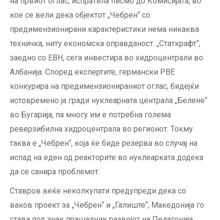
на првиот оглас, испратила писмо до Комисијата, во
кое се вели дека објектот „Чебрен“ со
предимензионирани карактеристики нема никаква
техничка, ниту економска оправданост. „Статкрафт“,
заедно со ЕВН, сега инвестира во хидроцентрали во
Албанија. Според експертите, германски РВЕ
конкурира на предимензионираниот оглас, бидејќи
истовремено ја гради нуклеарната централа „Белене“
во Бугарија, па многу им е потребна голема
реверзибилна хидроцентрала во регионот. Токму
таква е „Чебрен“, која ќе биде резерва во случај на
испад на еден од реакторите во нуклеарката додека
да се санира проблемот.
Ставров веќе неколкупати предупреди дека со
ваков проект за „Чебрен“ и „Галиште“, Македонија го
става под знак прашалник развојот на Пелагонија,