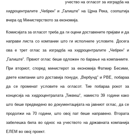
учество на огласот за изградба на
хидроцентралите „Чебрен“ и „Галиште“ на Црна Река, соопштија
вчера од Министерството за економија.
Комисијата за огласот треба да ги оцени доставените пријави и да
направи листа со компании што ги исполниле условите. Досега
ова е трет оглас за изградба на хидроцентралите „Чебрен“ и
„Галиште“. Првиот оглас беше одложен по барање на компаниите.
При вториот, според министерот за економија Фатмир Бесими,
двете компании што доставија понуди, „Вербунд“ и РВЕ, побараа
да се променат условите на огласот. Тие побараа рокот за
концесија на хидроцентралата „Тиквеш“, наместо 39 години како
што беше предвидено во документацијата на јавниот оглас, да се
продолжи на 70 години, што овој пат беше направено. Втората
забелешка била во однос на учеството на државната компанија
ЕЛЕМ во овој проект.