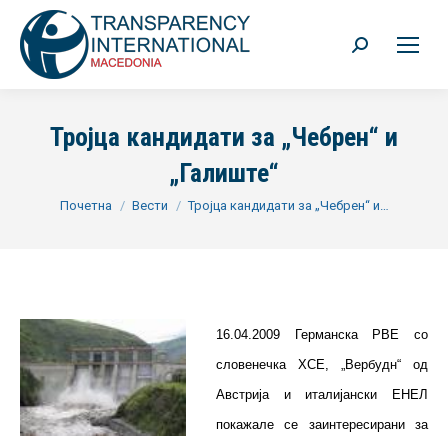
Search:
Тројца кандидати за „Чебрен“ и
„Галиште“
You are here:
Почетна
Вести
Тројца кандидати за „Чебрен“ и…
16.04.2009 Германска РВЕ со
словенечка ХСЕ, „Вербудн“ од
Австрија и италијански ЕНЕЛ
покажале се заинтересирани за