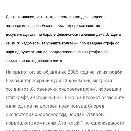
Двете компании, исто така, се сомневале дека водниот
потенцијал на Црна Река е помал од прикажаниот во
документацијата, па барале финансиски гаранции дека Владата
ќе им ги надомести загубените количини произведена струја со
пари од буџетот или со продолжување на концесијата за
користење на хидроцентралите.
На првиот оглас, објавен во 2006 година, за изградба
беа заинтересирани дури 12 компании, меѓу кои
холдингот „Словенечки хидроелектрани“, норвешки
Статкрафт, австриски ЕВН. Веќе на вториот оглас ниту
една од нив не достави нова понуда. Според
експертот за хидроенергија, Јордан Ставров,
норвешката компанија „Статкрафт“, по одложувањето