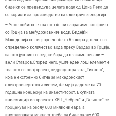
бидејќи се предвидува целата вода од Црна Река да
се користи за производство на електрична енергија.
– Уште побитно е тоа што ќе си направиме конфликт
со Грција за меѓудржавните води. Бидејќи
Македонија со овој проект ќе го блокира дотекот на
определено количество вода преку Вардар во Грција,
за што јужниот сосед ќе бара да плаќаме пенали –
вели Ставров.Според него, уште еден лош елемент е
тоа што со овој проект, хидроцентралата „Тиквеш“,
која е екстремно битна за македонскиот
електроенергетски систем, ќе му ја дадеме на 70-
годишна концесија на инвеститорот. Вкупната
инвестиција во проектот ХЕЦ „Чебрен“ и „Галиште“ се
проценува на околу 600 милиони евра, а
инсталираната моќност треба да биде околу 600