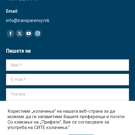
Email:
info@transparency.mk
Find us on:
Facebook
X
YouTube
Instagram
page
page
page
page
Пишете ни
opens
opens
opens
opens
in
in
in
in
Име *
new
new
new
new
window
window
window
window
E-mail *
Порака
Користиме „колачиња“ на нашата веб-страна за да
можеме да ги запаметиме Вашите преференци и посети.
Со кликање на „Прифати“, Вие се согласувате за
употреба на СИТЕ колачиња.“
Испрати