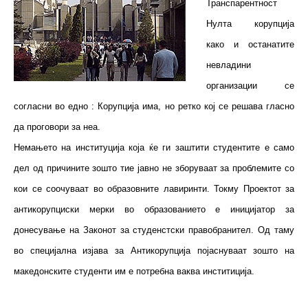
Транспарентност
Нулта корупција
како и останатите
невладини
организации се
согласни во едно : Корупција има, но ретко кој се решава гласно
да проговори за неа.
Немањето на институција која ќе ги заштити студентите е само
дел од причините зошто тие јавно не зборуваат за проблемите со
кои се соочуваат во образовните лавиринти. Токму Проектот за
антикорупциски мерки во образованието е иницијатор за
донесување на Законот за студенстски правобранител. Од таму
во специјална изјава за Антикорупција појаснуваат зошто на
македонските студенти им е потребна ваква инститиција.