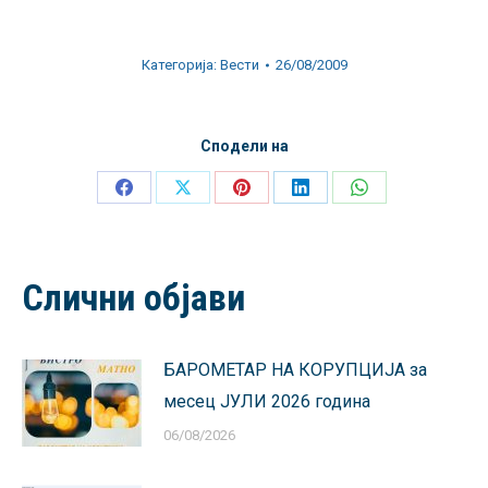
Категорија:
Вести
26/08/2009
Сподели на
Share
Share
Share
Share
Share
on
on
on
on
on
Facebook
X
Pinterest
LinkedIn
WhatsApp
Слични објави
БАРОМЕТАР НА КОРУПЦИЈА за
месец ЈУЛИ 2026 година
06/08/2026