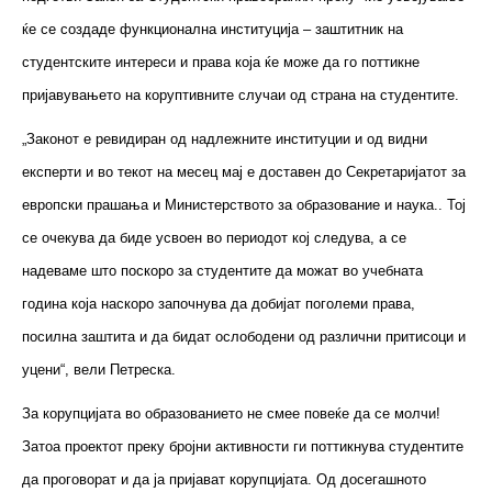
ќе се создаде функционална институција – заштитник на
студентските интереси и права која ќе може да го поттикне
пријавувањето на коруптивните случаи од страна на студентите.
„Законот е ревидиран од надлежните институции и од видни
експерти и во текот на месец мај е доставен до Секретаријатот за
европски прашања и Министерството за образование и наука.. Toj
се очекува да биде усвоен во периодот кој следува, а се
надеваме што поскоро за студентите да можат во учебната
година која наскоро започнува да добијат поголеми права,
посилна заштита и да бидат ослободени од различни притисоци и
уцени“, вели Петреска.
За корупцијата во образованието не смее повеќе да се молчи!
Затоа проектот преку бројни активности ги поттикнува студентите
да проговорат и да ја пријават корупцијата. Од досегашното