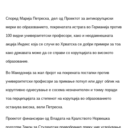
Според Марија Петреска, дел од Проектот за антикорупциски
мерки во образованието, покренатата истрага во Германија против
100 видни универзитетски професори, како и неодамнешната
акција Индекс која се случи во Хрватска се добри примери за тоа
како државата може да се справи со корупцијата во високото
образование.
Во Македонија за жал бројот на покрената постапки против
универзитетски професори за примање поткуп или друг облик на
коруптивно однесување е сосема незначителен и токму поради
тоа перцепцијата за степенот на корупција во образованието
останува висока, вели Петреска.
Проектот финансиран од Владата на Кралството Норвешка
подготви Закон за Студентски правобранил преку чие усвојување