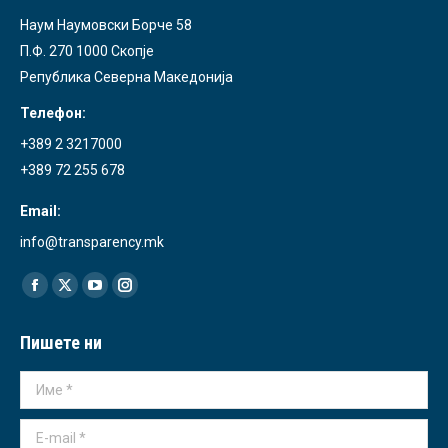
Наум Наумовски Борче 58
П.Ф. 270 1000 Скопје
Република Северна Македонија
Телефон:
+389 2 3217000
+389 72 255 678
Email:
info@transparency.mk
Find us on:
Facebook
X
YouTube
Instagram
page
page
page
page
Пишете ни
opens
opens
opens
opens
in
in
in
in
Име *
new
new
new
new
window
window
window
window
E-mail *