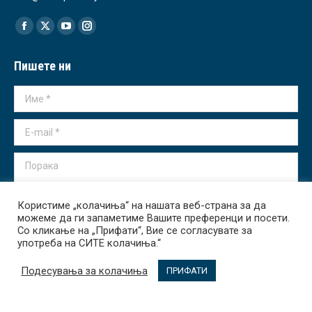
Find us on:
Facebook
X
YouTube
Instagram
page
page
page
page
Пишете ни
opens
opens
opens
opens
in
in
in
in
Име *
new
new
new
new
window
window
window
window
E-mail *
Порака
Користиме „колачиња“ на нашата веб-страна за да
можеме да ги запаметиме Вашите преференци и посети.
Со кликање на „Прифати“, Вие се согласувате за
употреба на СИТЕ колачиња.“
Испрати
Подесувања за колачиња
ПРИФАТИ
Transparency International - Macedonia 2026. All rights reserved.
За Нас