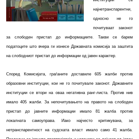
најнетранспарентни,
односно не го
почитуваат законот
за слободен пристап до информациите. Такви се барем
податоците што вчера ги изнесе Државната комисија за заштита
на слободниот пристап до информации од јавен карактер.
Според Комисијата, граѓаните доставиле 605 жалби против
образовни институции, кои не го почитувале законот. Државните
институции се втори на оваа негативна ранг-листа. Против нив
имало 405 жалби. За непочитувањето на правото на слободен
пристап до јавните информации имало 81 жалба против
локалната самоуправа. Иако најчесто критикувана, за
нетранспарентност на судската власт имало само 41 жалба.