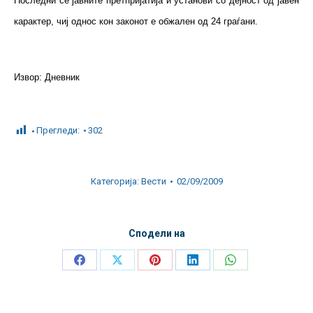
Последни се јавните претпријатија и установи со дејност од јавен
карактер, чиј однос кон законот е обжален од 24 граѓани.
Извор: Дневник
Прегледи:
302
Категорија:
Вести
02/09/2009
Сподели на
Share
Share
Share
Share
Share
on
on
on
on
on
Facebook
X
Pinterest
LinkedIn
WhatsApp