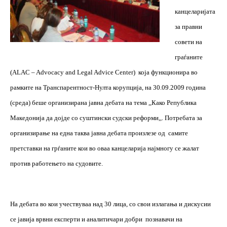
канцеларијата
за правни
совети на
граѓаните
(
ALAC
–
Advocacy
and
Legal
Advice
Center
)
која функционира во
рамките на Транспарентност-Нулта корупција, на 30.09.2009 година
(среда) беше организирана јавна дебата на тема ,,Како Република
Македонија да дојде со суштински судски реформи,,. Потребата за
организирање на една таква јавна дебата произлезе од
самите
претставки на грѓаните кои во оваа канцеларија најмногу се жалат
против работењето на судовите.
На дебата во кои учествуваа над 30 лица, со свои излагања и дискусии
се јавија врвни експерти и аналитичари добри
познавачи на