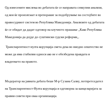
Од изнесените мислења во дебатата ќе се направата севкупни анализи,
од кои ќе произлезаат и препоракие за подобрување на состојбите во
правосудниот систем во Република Македонија. Анализите од дебатата
ќе се обидат да дадат одговор на клучното прашање ,,Како Република
Македонија да дојде до суштински судски реформи,,.
Транспарентност-нулта корупција смета дека во ниедно општество не
може да има стабилни односи ако не е обезбедена правдата и
владеењето на правото.
Модератор на јавната дебата беше М-р Сузана Салиу, потпретседател
на Транспарентност-Нулта корупција и одговорна за канцеларијата за
правни совети при оваа организација.