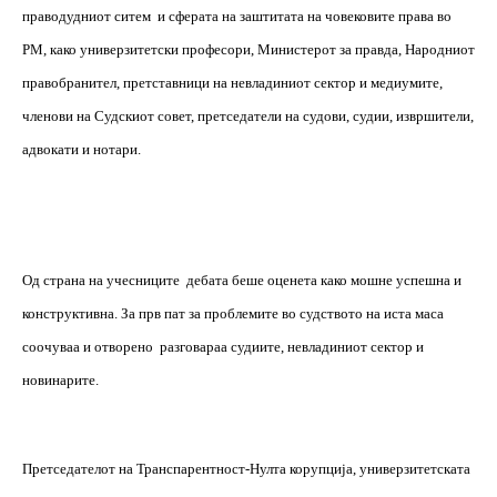
праводудниот ситем
и сферата на заштитата на човековите права во
РМ, како универзитетски професори, Министерот за правда, Народниот
правобранител, претставници на невладиниот сектор и медиумите,
членови на Судскиот совет, претседатели на судови, судии, извршители,
адвокати и нотари.
Од страна на учесниците
дебата беше оценета како мошне успешна и
конструктивна. За прв пат за проблемите во судството на иста маса
соочуваа и отворено
разговараа судиите, невладиниот сектор и
новинарите.
Претседателот на Транспарентност-Нулта корупција, универзитетската