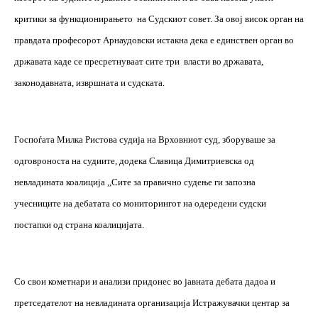
критики за функционирањето
на Судскиот совет. За овој висок орган на
правдата професорот Арнаудовски истакна дека е единствен орган во
државата каде се пресретнуваат сите три
власти во државата,
законодавната, извршната и судската.
Госпоѓата Милка Ристова судија на Врховниот суд, зборуваше за
одговроноста на судиите, додека Славица Димитриевска од
невладината коалиција ,,Сите за правично судење ги запозна
учесниците на дебатата со м
o
ниторингот на одередени судски
постапки од страна коалицијата.
Со свои кометнари и анализи придонес во јавната дебата дадоа и
претседателот на невладината организација Истражувачки центар за