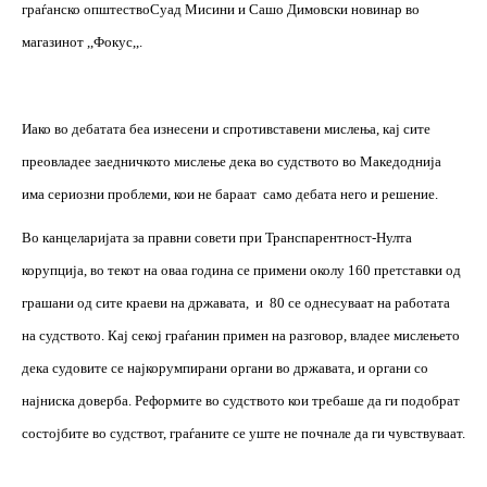
граѓанско општествоСуад Мисини и Сашо Димовски новинар во
магазинот ,,Фокус,,.
Иако во дебатата беа изнесени и спротивставени мислења, кај сите
преовладее заедничкото мислење дека во судството во Македоднија
има сериозни проблеми, кои не бараат
само дебата него и решение.
В
о канцеларијата за правни совети при Транспарентност-Нулта
корупција, во текот на оваа година се примени околу 160 претставки од
грашани од сите краеви на државата,
и
80 се однесуваат на работата
на судството. Кај секој граѓанин примен на разговор, владее мислењето
дека судовите се најкорумпирани органи во државата, и органи со
најниска доверба. Реформите во судството кои требаше да ги подобрат
состојбите во судствот, граѓаните се уште не почнале да ги чувствуваат.