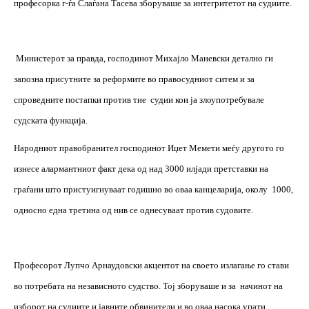
професорка г-ѓа Слаѓана Тасева зборуваше за интегритетот на судиите.
Министерот за правда, господинот Михајло Маневски детално ги
запозна присутните за реформите во правосудниот ситем и за
спроведните постапки против тие
судии кои ја злоупотребувале
судската функција.
Народниот правобранител господинот Иџет Мемети меѓу другото го
изнесе алармантниот факт дека од над 3000 илјади претставки на
граѓани што пристуигнуваат годишно во оваа канцеларија, околу
1000,
односно една третина од нив се однесуваат против судовите.
Професорот Лупчо Арнаудовски акцентот на своето излагање го стави
во потребата на независното судство. Тој зборуваше и за
начинот на
изборот на судиите и јавните обвинители и во оваа насока упати