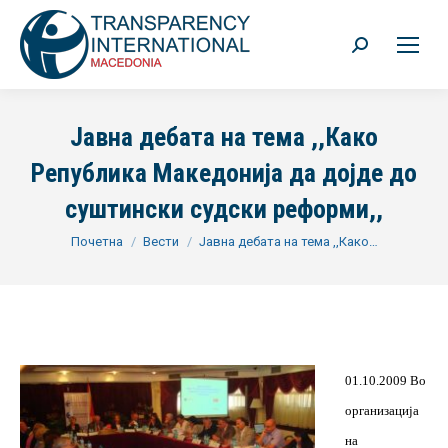
Search:
Јавна дебата на тема ,,Како
Република Македонија да дојде до
суштински судски реформи,,
You are here:
Почетна
Вести
Јавна дебата на тема ,,Како…
01.10.2009 Во
организација
на