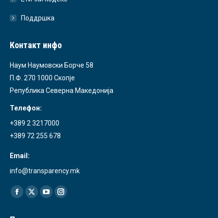
Поддршка
Контакт инфо
Наум Наумовски Борче 58
П.Ф. 270 1000 Скопје
Република Северна Македонија
Телефон:
+389 2 3217000
+389 72 255 678
Email:
info@transparency.mk
Find us on:
Facebook
X
YouTube
Instagram
page
page
page
page