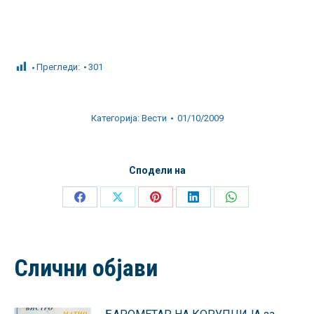
Прегледи:
301
Категорија:
Вести
01/10/2009
Сподели на
Share
Share
Share
Share
Share
on
on
on
on
on
Facebook
X
Pinterest
LinkedIn
WhatsApp
Слични објави