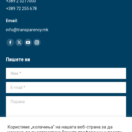
+389 2 3217000
+389 72 255 678
Email:
info@transparency.mk
Find us on:
Facebook
X
YouTube
Instagram
page
page
page
page
Пишете ни
opens
opens
opens
opens
in
in
in
in
Име *
new
new
new
new
window
window
window
window
E-mail *
Порака
Користиме „колачиња“ на нашата веб-страна за да