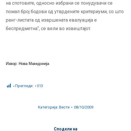
на спотовите, односно избрани се понудувачи се
помал број бодови од утврдените критериуми, со што
ранг-листата од извршената евалуација е
беспредметна“, се вели во извештајот.
Извор: Нова Македонија
Прегледи:
313
Категорија:
Вести
08/10/2009
Сподели на