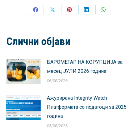
Share
Share
Share
Share
Share
on
on
on
on
on
Facebook
X
Pinterest
LinkedIn
WhatsApp
Слични објави
БАРОМЕТАР НА КОРУПЦИЈА за
месец ЈУЛИ 2026 година
06/08/2026
Ажурирана Integrity Watch
Платформата со податоци за 2025
година
05/08/2026