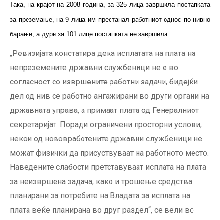
Така, на крајот на 2008 година, за 325 лица завршила постапката
за преземање, на 9 лица им престанал работниот однос по нивно
барање, а дури за 101 лице постапката не завршила.
„Ревизијата констатира дека исплатата на плата на
непреземените државни службеници не е во
согласност со извршените работни задачи, бидејќи
дел од нив се работно ангажирани во други органи на
државната управа, а примаат плата од Генералниот
секретаријат. Поради ограничени просторни услови,
некои од нововработените државни службеници не
можат физички да присуствуваат на работното место.
Наведените слабости претставуваат исплата на плата
за неизвршена задача, како и трошење средства
планирани за потребите на Владата за исплата на
плата веќе планирана во друг раздел“, се вели во