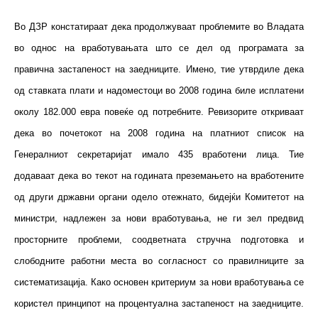
Во ДЗР констатираат дека продолжуваат проблемите во Владата
во однос на вработувањата што се дел од програмата за
правична застапеност на заедниците. Имено, тие утврдиле дека
од ставката плати и надоместоци во 2008 година биле исплатени
околу 182.000 евра повеќе од потребните. Ревизорите откриваат
дека во почетокот на 2008 година на платниот список на
Генералниот секретаријат имало 435 вработени лица. Тие
додаваат дека во текот на годината преземањето на вработените
од други државни органи одело отежнато, бидејќи Комитетот на
министри, надлежен за нови вработувања, не ги зел предвид
просторните проблеми, соодветната стручна подготовка и
слободните работни места во согласност со правилниците за
систематизација. Како основен критериум за нови вработувања се
користел принципот на процентуална застапеност на заедниците.