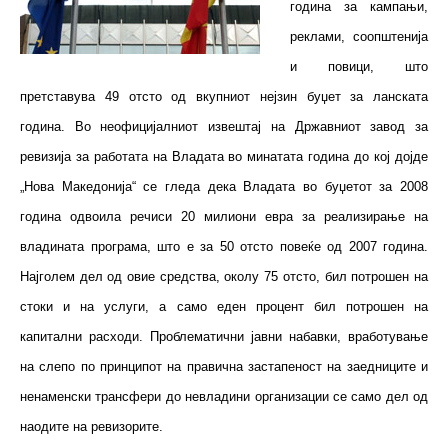
година за кампањи,
реклами, соопштенија
и повици, што
претставува 49 отсто од вкупниот нејзин буџет за ланската
година. Во неофицијалниот извештај на Државниот завод за
ревизија за работата на Владата во минатата година до кој дојде
„Нова Македонија“ се гледа дека Владата во буџетот за 2008
година одвоила речиси 20 милиони евра за реализирање на
владината програма, што е за 50 отсто повеќе од 2007 година.
Најголем дел од овие средства, околу 75 отсто, бил потрошен на
стоки и на услуги, а само еден процент бил потрошен на
капитални расходи. Проблематични јавни набавки, вработување
на слепо по принципот на правична застапеност на заедниците и
ненаменски трансфери до невладини организации се само дел од
наодите на ревизорите.