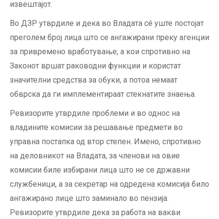
извештајот.
Во ДЗР утврдиле и дека во Владата сé уште постојат
преголем број лица што се ангажирани преку агенции
за привремено вработување, а кои спротивно на
Законот вршат раководни функции и користат
значителни средства за обуки, а потоа немаат
обврска да ги имплементираат стекнатите знаења.
Ревизорите утврдиле проблеми и во однос на
владините комисии за решавање предмети во
управна постапка од втор степен. Имено, спротивно
на деловникот на Владата, за членови на овие
комисии биле избирани лица што не се државни
службеници, а за секретар на одредена комисија било
ангажирано лице што заминало во пензија.
Ревизорите утврдиле дека за работа на вакви