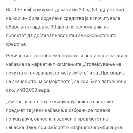
Во ДЗР информираат дека само 23 од 83 здруженија
на кои им биле доделени средства ја испочитувале
обврската најдоцна 30 дена по реализација на
проектот да достават извештаи за искористените
средства.
Ревизорите ја проблематизираат и постапката за јавна
набавка за маркетинг-кампањите „Зголемување на
почитта и толеранцијата меѓу луѓето“ и за „Промоција
на значењето на семејството“, за кои биле потрошени
околу 930.000 евра.
„Имено, извршена е евалуација како за неделив
предмет за јавна набавка, а избрани се повеќе
понудувачи, односно поделен е предметот на
набавка. Така, при изборот е извршена комбинација