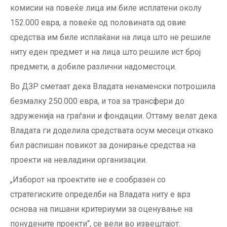
комисии на повеќе лица им биле исплатени околу
152.000 евра, а повеќе од половината од овие
средства им биле исплаќани на лица што не решиле
ниту еден предмет и на лица што решиле ист број
предмети, а добиле различни надоместоци.
Во ДЗР сметаат дека Владата ненаменски потрошила
безмалку 250.000 евра, и тоа за трансфери до
здруженија на граѓани и фондации. Оттаму велат дека
Владата ги доделила средствата осум месеци откако
бил распишан повикот за донирање средства на
проекти на невладини организации.
„Изборот на проектите не е сообразен со
стратегиските определби на Владата ниту е врз
основа на пишани критериуми за оценување на
понудените проекти“, се вели во извештајот.