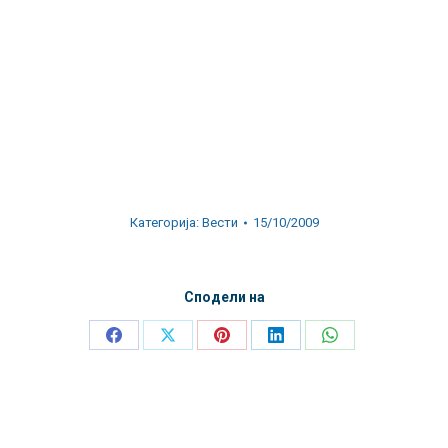
Категорија:
Вести
15/10/2009
Сподели на
Share
Share
Share
Share
Share
on
on
on
on
on
Facebook
X
Pinterest
LinkedIn
WhatsApp