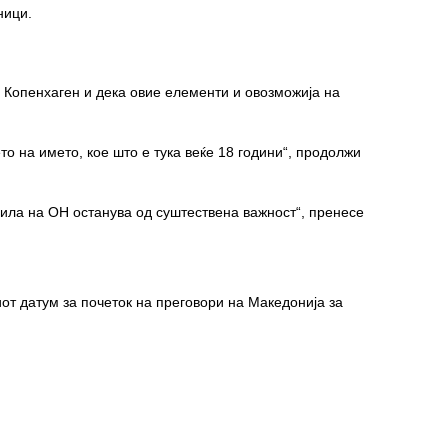
ници.
д Копенхаген и дека овие елементи и овозможија на
о на името, кое што е тука веќе 18 години“, продолжи
ила на ОН останува од суштествена важност“, пренесе
иот датум за почеток на преговори на Македонија за