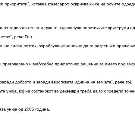
и приоритети“, истакна комесарот, осврнувајќи се на осумте одред
та во задоволителна мерка ги задоволува политичките критеруми о
ство“, рече Рен.
мошне силен поттик, охрабрување конечно да го разреши и прашањет
и преговарано и меѓусебно прифатливо решение за името под закр
заради доброто и заради европската иднина на земјата“, рече тој.
та унија, кој на состанокот во декември треба да го определи точн
та унија од 2005 година.