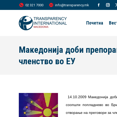
02 321 7000
info@transparency.mk
Facebook
Inst
page
page
Почетна
Вес
opens
open
in
in
new
new
Македонија доби препорак
window
wind
членство во ЕУ
14.10.2009 Македонија доб
соопшти попладнево во Бри
отворање на преговори за чл