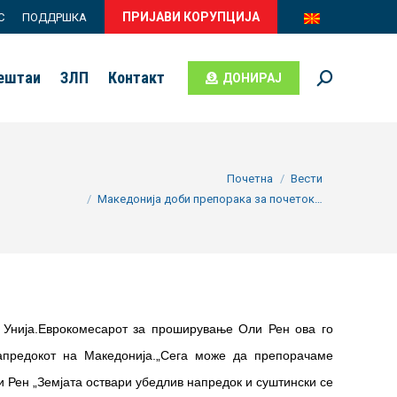
ПРИЈАВИ КОРУПЦИЈА
С
ПОДДРШКА
вештаи
ЗЛП
Контакт
ДОНИРАЈ
Search:
You are here:
Почетна
Вести
Македонија доби препорака за почеток…
а Унија.Еврокомесарот за проширување Оли Рен ова го
напредокот на Македонија.„Сега може да препорачаме
и Рен „Земјата оствари убедлив напредок и суштински се