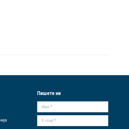
Пишете ни
Име *
E-mail *
нија