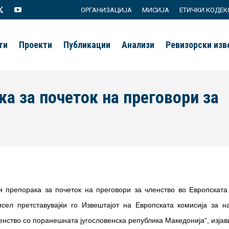
ОРГАНИЗАЦИЈА
МИСИЈА
ЕТИЧКИ КОДЕК
agram
X
YouTube
page
page
ти
Проекти
Публикации
Анализи
Ревизорски из
s
opens
opens
in
in
new
new
а за почеток на преговори за
ow
window
window
и препорака за почеток на преговори за членство во Европскат
сел претставувајќи го Извештајот на Европската комисија за 
енство со поранешната југословенска република Македонија“, изјав