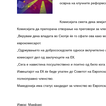
осврна на клучните реформск
Комисијата смета дека земја
Комисијата да препорача отворање на преговори за член
„Верувам дека владата во Скопје ќе го сфати ова како 
еврокомесарот.
„Одржувањето на добрососедските односи вклучително 
комесарот дел од заклучоците на ЕК.
„Сега е навистина посуштествено и поитно од било кога 
Извештајот на ЕК ќе биде упатен до Советот на Европска
полноправно членство.
Македонија има статус кандидат за членство во Европска
Извор: Макфакс