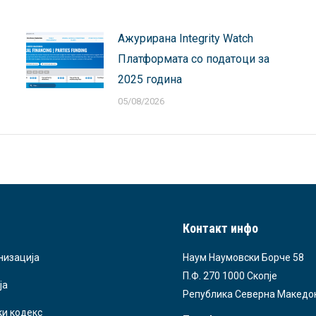
Ажурирана Integrity Watch
Платформата со податоци за
2025 година
05/08/2026
Контакт инфо
низација
Наум Наумовски Борче 58
П.Ф. 270 1000 Скопје
ја
Република Северна Македо
ки кодекс