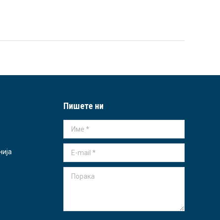
Пишете ни
Име *
E-mail *
нија
Порака