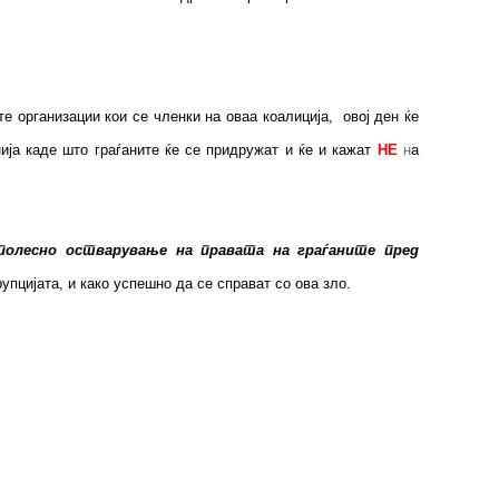
те организации кои се членки на оваа коалиција,
овој ден ќе
ија каде што граѓаните ќе се придружат и ќе и кажат
НЕ
н
а
 полесно остварување на правата на граѓаните пред
упцијата, и како успешно да се справат со ова зло.