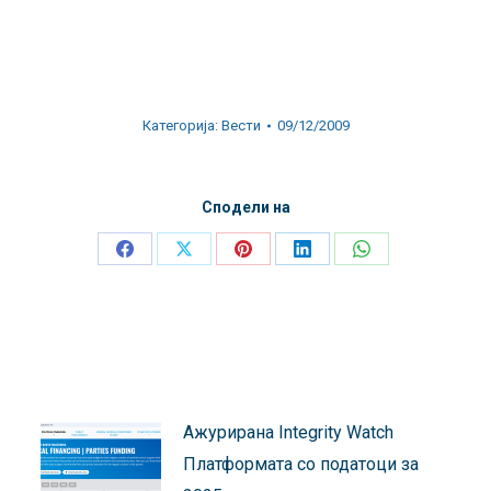
Категорија:
Вести
09/12/2009
Сподели на
Share
Share
Share
Share
Share
on
on
on
on
on
Facebook
X
Pinterest
LinkedIn
WhatsApp
Ажурирана Integrity Watch
Платформата со податоци за