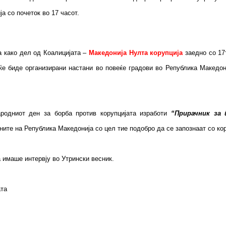
а со почеток во 17 часот.
а како дел од Коалицијата –
Македонија Нулта корупција
заедно со 1
7
 ќе биде организирани настани во повеќе градови во Република Македон
ародниот ден за борба против корупцијата изработи
“Прирачник за
аните на Република Македонија со цел тие подобро да се запознаат со кор
 имаше интервју во Утрински весник.
ата