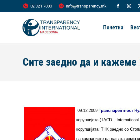
02 321 7000
info@transparency.mk
Facebook
Inst
page
page
Почетна
Вес
opens
open
in
in
new
new
Сите заедно да и кажеме 
window
wind
09.12.2009
Транспарентност Ну
корупцијата ( IACD – Internationa
корупцијата. ТНК заедно со Сто
на компаниите од нашата земја к