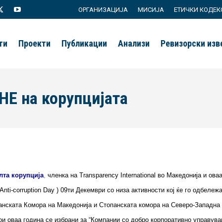
ОРГАНИЗАЦИЈА
МИСИЈА
ЕТИЧКИ КОДЕК
agram
X
YouTube
page
page
ти
Проекти
Публикации
Анализи
Ревизорски из
s
opens
opens
in
in
new
new
НЕ на корупцијата
ow
window
window
лта корупција
,
членка на Transparency International во Македонија и ов
l Anti-corruption Day ) 09ти Декември со низа активности кој ќе го одбеле
панската Комора на Македонија и Стопанската комора на Северо-Западна
ои оваа година се избрани за “Компании со добро корпоративно управува