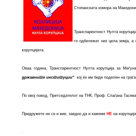
Стопанската комора на Македониј
Транспарентност Нулта корупциј
го одбележат низ цела земја, а
корупцијата.
Оваа година, Транспарентност Нулта корупција за Меѓун
државните институции“
кој ќе им биде поделен на граѓ
По овој повод, Претседателот на ТНК, Проф. Слаѓана Тасева
Придружете ни се и вие, заедно да и кажеме
НЕ
на корупциј
.