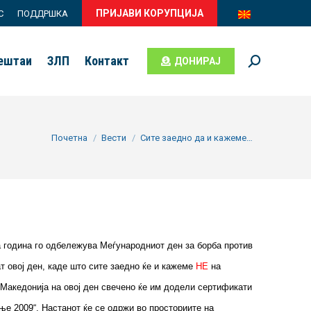
ПРИЈАВИ КОРУПЦИЈА
С
ПОДДРШКА
вештаи
ЗЛП
Контакт
ДОНИРАЈ
Search:
You are here:
Почетна
Вести
Сите заедно да и кажеме…
аа година го одбележува Меѓународниот ден за борба против
жат овој ден, каде што сите заедно ќе и кажеме
НЕ
на
 Македонија на овој ден свечено ќе им додели сертификати
ње 2009“. Настанот ќе се одржи во просториите на