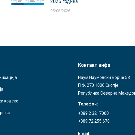
2025 година
05/08/2026
Контакт инфо
низација
Наум Наумовски Борче 58
П.Ф. 270 1000 Скопје
ја
Република Северна Македо
ки кодекс
Телефон:
ршка
+389 2 3217000
+389 72 255 678
Email: