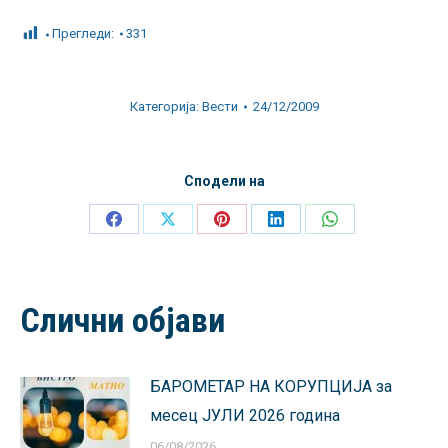
Прегледи:
331
Категорија:
Вести
24/12/2009
Сподели на
Share
Share
Share
Share
Share
on
on
on
on
on
Facebook
X
Pinterest
LinkedIn
WhatsApp
Слични објави
БАРОМЕТАР НА КОРУПЦИЈА за
месец ЈУЛИ 2026 година
06/08/2026