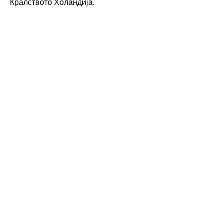
Кралството Холандија.