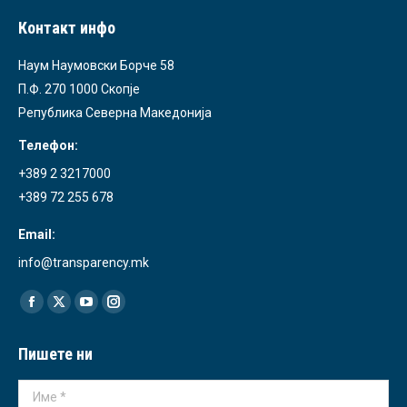
Контакт инфо
Наум Наумовски Борче 58
П.Ф. 270 1000 Скопје
Република Северна Македонија
Телефон:
+389 2 3217000
+389 72 255 678
Email:
info@transparency.mk
Find us on:
Facebook
X
YouTube
Instagram
page
page
page
page
Пишете ни
opens
opens
opens
opens
in
in
in
in
Име *
new
new
new
new