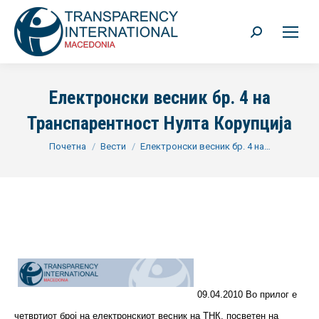
Search:
Електронски весник бр. 4 на
Транспарентност Нулта Корупција
You are here:
Почетна
Вести
Електронски весник бр. 4 на…
09.04.2010 Во прилог е
четвртиот број на електронскиот весник на ТНК, посветен на