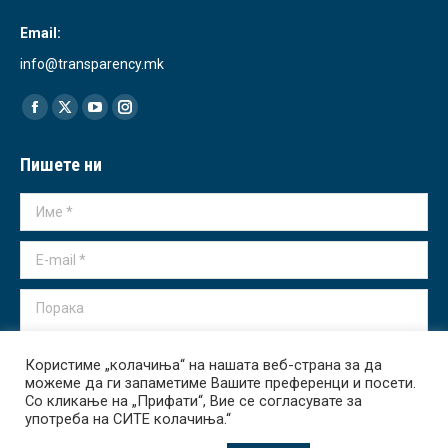
Email:
info@transparency.mk
Find us on:
Facebook
X
YouTube
Instagram
page
page
page
page
Пишете ни
opens
opens
opens
opens
in
in
in
in
Име *
new
new
new
new
window
window
window
window
E-mail *
Порака
Користиме „колачиња“ на нашата веб-страна за да
можеме да ги запаметиме Вашите преференци и посети.
Со кликање на „Прифати“, Вие се согласувате за
употреба на СИТЕ колачиња.“
Испрати