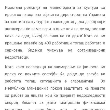
Изостана реакција на министерката за култура во
врска со наводната изјава на директорот на Управата
за заштита на културното наследство дека „секој кој е
ангажиран ќе земе пари, а оние кои не се задоволни
нека си одат, никој со сила не ги држи“.Кога се во
прашање повеќе од 400 работници тогаш работата е
сериозна, бидејќи укажува на организациони
недостатоци.
Кога како последица на анимирање на јавноста во
врска со ваквите состојби ќе дојде до загуба на
работата, тогаш ситуацијата е алармантна! Во
Република Македонија покрај заштитата на правата
од работа за лицата кои ќе пријават недоследности
според Законот за јавна внатрешна финансиска
контрола и одредбите кои ги заштитуваат