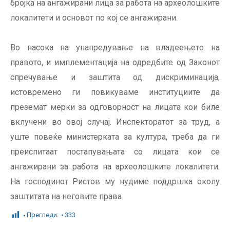
бројка на ангажирани лица за работа на археолошките
локалитети и основот по кој се ангажирани.
Во насока на унапредување на владеењето на
правото, и имплементација на одредбите од Законот
спречување и заштита од дискриминација,
истовремено ги повикуваме институциите да
преземат мерки за одговорност на лицата кои биле
вклучени во овој случај. Инспекторатот за труд, а
уште повеќе министерката за култура, треба да ги
преиспитаат постапувањата со лицата кои се
ангажирани за работа на археолошките локалитети.
На господинот Ристов му нудиме поддршка околу
заштитата на неговите права.
Прегледи:
333