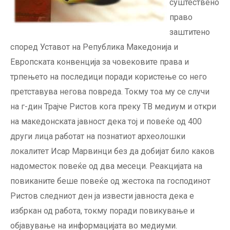
суштествено
право
заштитено
според Уставот на Република Македонија и
Европската конвенција за човековите права и
трпењето на последици поради користење со него
претставува негова повреда. Токму тоа му се случи
на г-дин Трајче Ристов кога преку ТВ медиум и откри
на македонската јавност дека тој и повеќе од 400
други лица работат на познатиот археолошки
локалитет Исар Марвинци без да добијат било каков
надоместок повеќе од два месеци. Реакцијата на
повиканите беше повеќе од жестока па господинот
Ристов следниот ден ја извести јавноста дека е
избркан од работа, токму поради повикување и
објавување на информацијата во медиуми.