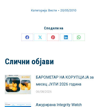
Категорија:
Вести
20/05/2010
Сподели на
Share
Share
Share
Share
Share
on
on
on
on
on
Facebook
X
Pinterest
LinkedIn
WhatsApp
Слични објави
БАРОМЕТАР НА КОРУПЦИЈА за
месец ЈУЛИ 2026 година
06/08/2026
Ажурирана Integrity Watch