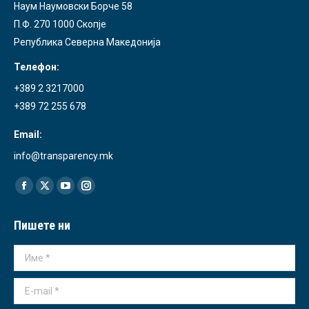
Наум Наумовски Борче 58
П.Ф. 270 1000 Скопје
Република Северна Македонија
Телефон:
+389 2 3217000
+389 72 255 678
Email:
info@transparency.mk
Find us on:
Facebook
X
YouTube
Instagram
page
page
page
page
Пишете ни
opens
opens
opens
opens
in
in
in
in
Име *
new
new
new
new
window
window
window
window
E-mail *