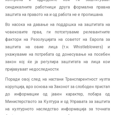
синдикалните работници друга формална правна
заштита на правото на и од работа не е пропишана.
Во насока на давање на поддршка на заштитата на
човековите прва, ги потсетуваме релевантните
фактори на Резолуцијата на советот на Европа за
заштита на овие лица (т.н. Whistleblowers) и
укажуваме на потребата од донесување на посебен
закон кој ќе ја регулира заштитата на лица кои
пријавуваат недоследности.
Поради овој след на настани Транспарентност нулта
корупција, врз основа на Законот за слободен пристап
до информации од јавен карактер, побара од
Министерството за Култура и од Управата за заштита
на културното наследство информација за точната