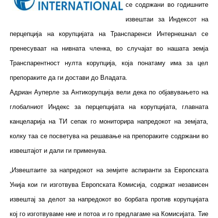
се содржани во годишните
извештаи за Индексот на
перцепција на корупцијата на Транспаренси Интернешнал се
пренесуваат на нивната членка, во случајат во нашата земја
Транспарентност нулта корупција, која понатаму има за цел
препораките да ги достави до Владата.
Адриан Ауперле за Антикорупција вели дека по објавувањето на
глобалниот Индекс за перцепцијата на корупцијата, главната
канцеларија на ТИ сепак го мониторира напредокот на земјата,
колку таа се посветува на решавање на препораките содржани во
извештајот и дали ги применува.
„Извештаите за напредокот на земјите аспиранти за Европската
Унија кои ги изготвува Европската Комисија, содржат независен
извештај за делот за напредокот во борбата против корупцијата
кој го изготвуваме ние и потоа и го предлагаме на Комисијата. Тие