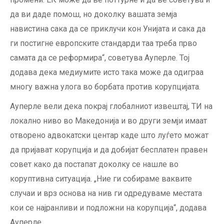
да ви даде помош, но доколку вашата земја
навистина сака да се приклучи кон Унијата и сака да
ги постигне европските стандарди таа треба прво
самата да се реформира“, советува Ауперле. Тој
додава дека медиумите исто така може да одиграа
многу важна улога во борбата против корупцијата.
Ауперле вели дека покрај глобалниот извештај, ТИ на
локално ниво во Македонија и во други земји имаат
отворено адвокатски центар каде што луѓето можат
да пријават корупција и да добијат бесплатен правен
совет како да постапат доколку се нашле во
коруптивна ситуација. „Ние ги собираме ваквите
случаи и врз основа на нив ги одредуваме местата
кои се најранливи и подложни на корупција“, додава
Ауперле.