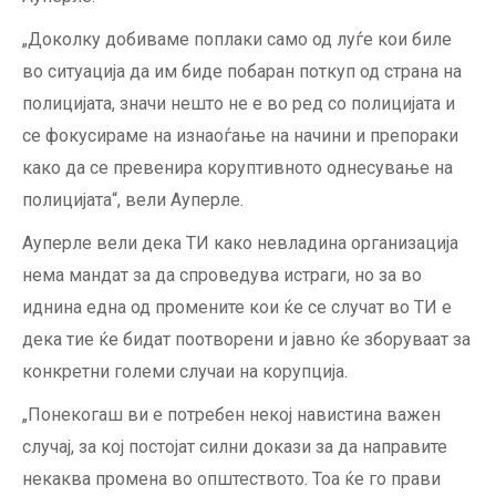
„Доколку добиваме поплаки само од луѓе кои биле
во ситуација да им биде побаран поткуп од страна на
полицијата, значи нешто не е во ред со полицијата и
се фокусираме на изнаоѓање на начини и препораки
како да се превенира коруптивното однесување на
полицијата“, вели Ауперле.
Ауперле вели дека ТИ како невладина организација
нема мандат за да спроведува истраги, но за во
иднина една од промените кои ќе се случат во ТИ е
дека тие ќе бидат поотворени и јавно ќе зборуваат за
конкретни големи случаи на корупција.
„Понекогаш ви е потребен некој навистина важен
случај, за кој постојат силни докази за да направите
некаква промена во општеството. Тоа ќе го прави