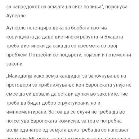
за напредокот на земјата на сите полиња“, појаснува
Ауперле.
Ауперле потенцира дека за борбата против
корупцијата да даде вистински резултати Владата
треба вистински да сака да се пресмета со овој
проблем. Потребни се поцврсти, појасни и потемелни
закони.
„Македонја како земја кандидат за започнување на
преговори за приближување кон Европската унија не
смее да си дозвли да остави дупки во законите, тие
треба да бидат добро структуирани, но и
имплементирани. За тоа да се случи не треба да ве
потсетува Европската комисија, за тоа е потребна
волја одвнатре од земјата дека треба да се направат
промени. ЕК може да ве поттурне и да ве советува и