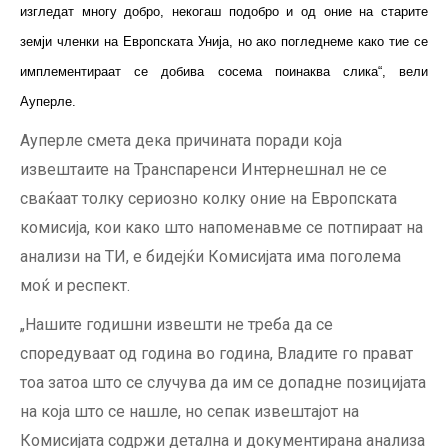
изгледат многу добро, некогаш подобро и од оние на старите
земји членки на Европската Унија, но ако погледнеме како тие се
имплементираат се добива сосема поинаква слика“, вели
Ауперле.
Ауперле смета дека причината поради која
извештаите на Транспаренси Интернешнал не се
сваќаат толку сериозно колку оние на Европската
комисија, кои како што напоменавме се потпираат на
анализи на ТИ, е бидејќи Комисијата има поголема
моќ и респект.
„Нашите годишни извешти не треба да се
споредуваат од година во година, Владите го прават
тоа затоа што се случува да им се допадне позицијата
на која што се нашле, но сепак извештајот на
Комисијата содржи детална и документирана анализа