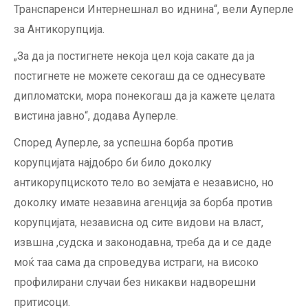
Транспаренси Интернешнал во иднина“, вели Ауперле
за Антикорупција.
„За да ја постигнете некоја цел која сакате да ја
постигнете не можете секогаш да се однесувате
дипломатски, мора понекогаш да ја кажете целата
вистина јавно“, додава Ауперле.
Според Ауперле, за успешна борба против
корупцијата најдобро би било доколку
антикорупциското тело во земјата е независно, но
доколку имате незавина агенција за борба против
корупцијата, независна од сите видови на власт,
извшна ,судска и законодавна, треба да и се даде
моќ таа сама да спроведува истраги, на високо
профилирани случаи без никакви надворешни
притисоци.