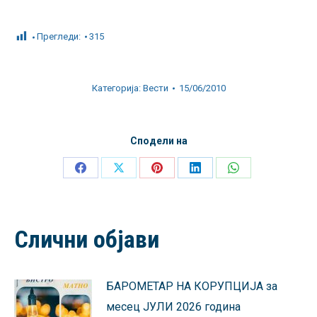
Прегледи:
315
Категорија:
Вести
15/06/2010
Сподели на
Share
Share
Share
Share
Share
on
on
on
on
on
Facebook
X
Pinterest
LinkedIn
WhatsApp
Слични објави
БАРОМЕТАР НА КОРУПЦИЈА за
месец ЈУЛИ 2026 година