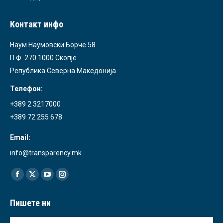
Контакт инфо
Наум Наумовски Борче 58
П.Ф. 270 1000 Скопје
Република Северна Македонија
Телефон:
+389 2 3217000
+389 72 255 678
Email:
info@transparency.mk
Find us on:
Facebook
X
YouTube
Instagram
page
page
page
page
Пишете ни
opens
opens
opens
opens
in
in
in
in