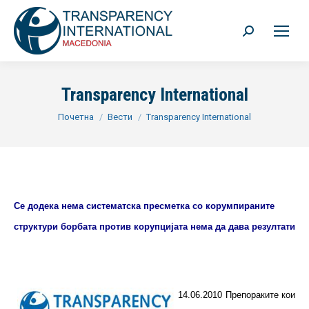
Search:
Transparency International
You are here:
Почетна
Вести
Transparency International
Се додека нема систематска пресметка со корумпираните
структури борбата против корупцијата нема да дава резултати
14.06.2010 Препораките кои