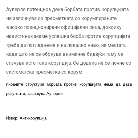
Ауперле потенцира дека борбата против корупцијата
не започнува со пресметката со корумпираните
високо позиционирани официјални лица, доколку
навистина сакаме успешна борба против корупцијата
треба да погледнеме и на локално ниво, на местата
каде што не се обрнува внимание бидејќи таму се
случува исто така корупција. Се додека не се почне со
систематска пресметка со корум
пираните структури борбата против корупцијата нема да дава
резултати, завршува Ауперле.
Извор: Антикорупција