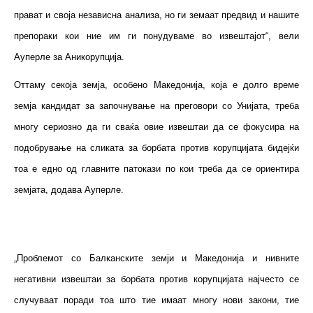
прават и своја независна анализа, но ги земаат предвид и нашите
препораки кои ние им ги понудуваме во извештајот“, вели
Ауперле за Аникорупција.
Оттаму секоја земја, особено Македонија, која е долго време
земја кандидат за започнување на преговори со Унијата, треба
многу сериозно да ги сваќа овие извештаи да се фокусира на
подобрување на сликата за борбата против корупцијата бидејќи
тоа е едно од главните патокази по кои треба да се ориентира
земјата, додава Ауперле.
„Проблемот со Балканските земји и Македонија и нивните
негативни извештаи за борбата против корупцијата најчесто се
случуваат поради тоа што тие имаат многу нови закони, тие