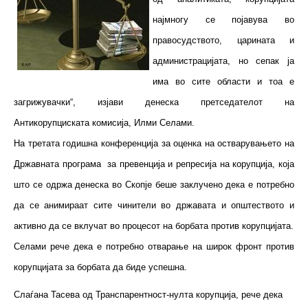
најмногу се појавува во
правосудството, царината и
администрацијата, но сепак ја
има во сите области и тоа е
загрижувачки“, изјави денеска претседателот на
Антикорупциската комисија, Илми Селами.
На третата годишна конференција за оценка на остварувањето на
Државната програма за превенција и репресија на корупција, која
што се одржа денеска во Скопје беше заклучено дека е потребно
да се анимираат сите чинители во државата и општеството и
активно да се вклучат во процесот на борбата против корупцијата.
Селами рече дека е потребно отварање на широк фронт против
корупцијата за борбата да биде успешна.
Слаѓана Тасева од Транспарентност-нулта корупција, рече дека