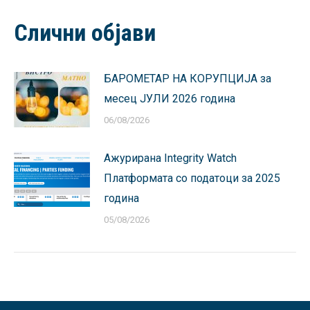
Facebook
X
Pinterest
LinkedIn
WhatsApp
Слични објави
БАРОМЕТАР НА КОРУПЦИЈА за
месец ЈУЛИ 2026 година
06/08/2026
Ажурирана Integrity Watch
Платформата со податоци за 2025
година
05/08/2026