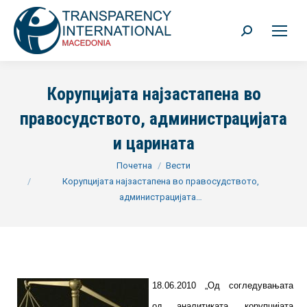
Search:
Корупцијата најзастапена во
правосудството, администрацијата
и царината
You are here:
Почетна
Вести
Корупцијата најзастапена во правосудството,
администрацијата…
18.06.2010 „Од согледувањата
од аналитиката, корупцијата