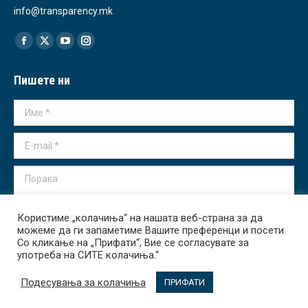
info@transparency.mk
Find us on:
Facebook
X
YouTube
Instagram
page
page
page
page
Пишете ни
opens
opens
opens
opens
in
in
in
in
Име *
new
new
new
new
window
window
window
window
E-mail *
Порака
Користиме „колачиња“ на нашата веб-страна за да
можеме да ги запаметиме Вашите преференци и посети.
Со кликање на „Прифати“, Вие се согласувате за
употреба на СИТЕ колачиња.“
Испрати
Подесувања за колачиња
ПРИФАТИ
Transparency International - Macedonia 2026. All rights reserved.