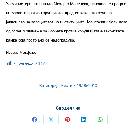
За министерот за правда Михајло Маневски, направен е прогрес
во борбата против корупцијата, пред се како што рече во
јакнењето на капацитетот на институциите. Маневски изјави дека
од големо значење за борбата против корупцијата е законската
рамка која постојано се надоградува.
Извор: Макфакс
Прегледи:
317
Категорија:
Вести
19/06/2010
Сподели на
Share
Share
Share
Share
Share
on
on
on
on
on