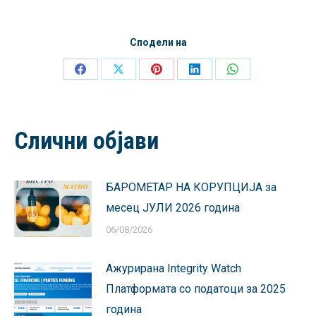
Сподели на
Share
Share
Share
Share
Share
on
on
on
on
on
Facebook
X
Pinterest
LinkedIn
WhatsApp
Слични објави
БАРОМЕТАР НА КОРУПЦИЈА за
месец ЈУЛИ 2026 година
06/08/2026
Ажурирана Integrity Watch
Платформата со податоци за 2025
година