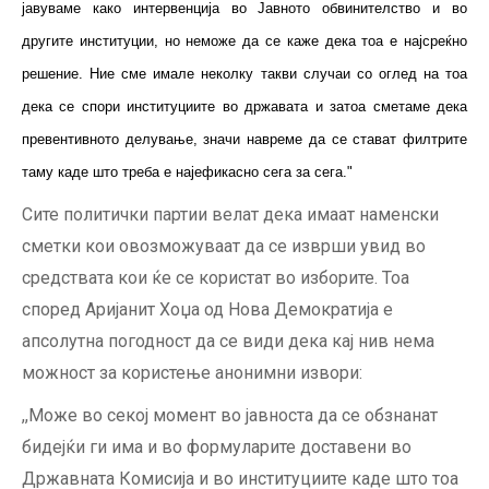
јавуваме како интервенција во Јавното обвинителство и во
другите институции, но неможе да се каже дека тоа е најсреќно
решение. Ние сме имале неколку такви случаи со оглед на тоа
дека се спори институциите во државата и затоа сметаме дека
превентивното делување, значи навреме да се стават филтрите
таму каде што треба е најефикасно сега за сега."
Сите политички партии велат дека имаат наменски
сметки кои овозможуваат да се изврши увид во
средствата кои ќе се користат во изборите. Тоа
според Аријанит Хоџа од Нова Демократија е
апсолутна погодност да се види дека кај нив нема
можност за користење анонимни извори:
,,Може во секој момент во јавноста да се обзнанат
бидејќи ги има и во формуларите доставени во
Државната Комисија и во институциите каде што тоа