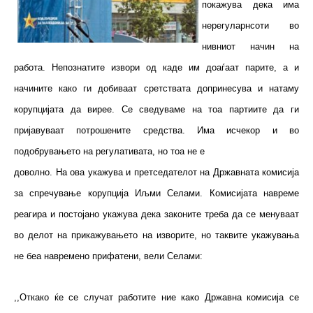
покажува дека има
нерегуларнсоти во
нивниот начин на
работа. Непознатите извори од каде им доаѓаат парите, а и
начините како ги добиваат сретствата допринесува и натаму
корупцијата да вирее. Се сведуваме на тоа партиите да ги
пријавуваат потрошените средства. Има исчекор и во
подобрувањето на регулативата, но тоа не е
доволно. На ова укажува и претседателот на Државната комисија
за спречување корупција Иљми Селами. Комисијата навреме
реагира и постојано укажува дека законите треба да се менуваат
во делот на прикажувањето на изворите, но таквите укажувања
не беа навремено прифатени, вели Селами:
,,Откако ќе се случат работите ние како Државна комисија се