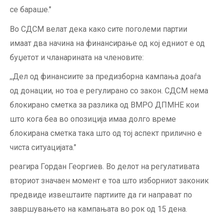
се бараше."
Во СДСМ велат дека како сите поголеми партии
имаат два начина на финансирање од кој едниот е од
буџетот и чланарината на членовите:
,,Дел од финансиите за предизборна кампања доаѓа
од донации, но тоа е регулирано со закон. СДСМ нема
блокирано сметка за разлика од ВМРО ДПМНЕ кои
што кога беа во опозиција имаа долго време
блокирана сметка така што од тој аспект прилично е
чиста ситуацијата."
реагира Гордан Георгиев. Во делот на регулативата
вториот значаен момент е тоа што изборниот законик
предвиде извештаите партиите да ги направат по
завршувањето на кампањата во рок од 15 дена.