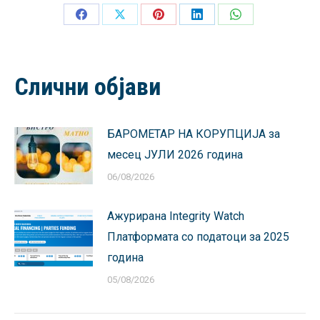
Share
Share
Share
Share
Share
on
on
on
on
on
Facebook
X
Pinterest
LinkedIn
WhatsApp
Слични објави
БАРОМЕТАР НА КОРУПЦИЈА за
месец ЈУЛИ 2026 година
06/08/2026
Ажурирана Integrity Watch
Платформата со податоци за 2025
година
05/08/2026