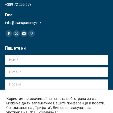
+389 72 255 678
Email:
info@transparency.mk
Find us on:
Facebook
X
YouTube
Instagram
page
page
page
page
Пишете ни
opens
opens
opens
opens
in
in
in
in
Име *
new
new
new
new
window
window
window
window
E-mail *
Порака
Користиме „колачиња“ на нашата веб-страна за да
можеме да ги запаметиме Вашите преференци и посети.
Со кликање на „Прифати“, Вие се согласувате за
употреба на СИТЕ колачиња.“
Испрати