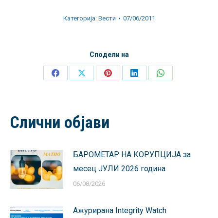
Категорија:
Вести
07/06/2011
Сподели на
Share
Share
Share
Share
Share
on
on
on
on
on
Facebook
X
Pinterest
LinkedIn
WhatsApp
Слични објави
БАРОМЕТАР НА КОРУПЦИЈА за
месец ЈУЛИ 2026 година
06/08/2026
Ажурирана Integrity Watch