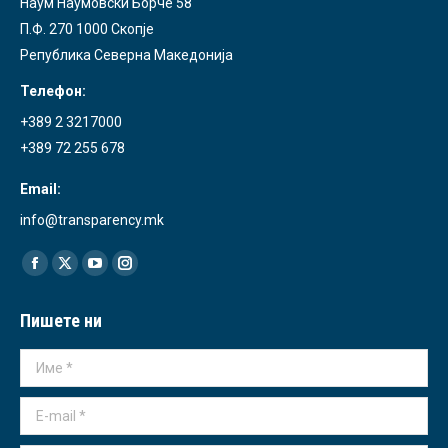
Наум Наумовски Борче 58
П.Ф. 270 1000 Скопје
Република Северна Македонија
Телефон:
+389 2 3217000
+389 72 255 678
Email:
info@transparency.mk
Find us on:
Facebook
X
YouTube
Instagram
page
page
page
page
Пишете ни
opens
opens
opens
opens
in
in
in
in
Име *
new
new
new
new
window
window
window
window
E-mail *