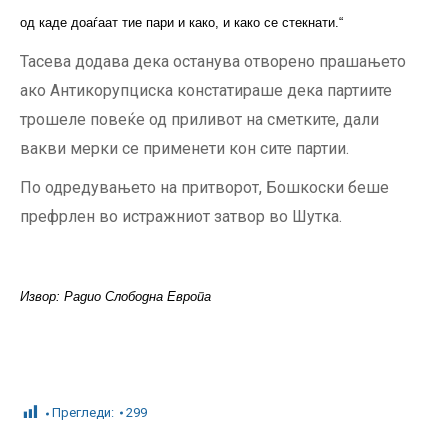
од каде доаѓаат тие пари и како, и како се стекнати.“
Тасева додава дека останува отворено прашањето
ако Антикорупциска констатираше дека партиите
трошеле повеќе од приливот на сметките, дали
вакви мерки се применети кон сите партии.
По одредувањето на притворот, Бошкоски беше
префрлен во истражниот затвор во Шутка.
Извор: Радио Слободна Европа
Прегледи:
299