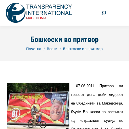
Search:
Бошкоски во притвор
You are here:
Почетна
Вести
Бошкоски во притвор
07.06.2011 Притвор од
триесет дена доби лидерот
на Обединети за Македонија,
Љубе Бошкоски по распитот
кај истражниот судија во