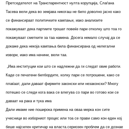
Претседателот на Транспарентност нулта корупција, Слаѓана
Тасева вели дека во земјава никогаш не било доволно јасно како
се финансираат политичките кампањи, иако анализите
покажуваат дека партиите трошат повеќе пари отколку што тоа го
покажуваат сметките за таа намена. Досега немало случај да се
докаже дека некоја кампања била финансирана од нелегални
извори, иако има начини, вели таа.
„Има институции кои што се надлежни да ги следат овие работи.
Каде се печатени билбордите, колку пари се потрошени, како се
плаќаат, дали даваат фирмите законски или незаконски? Многу
потешко се следи кога вака се влегува со пари во готово кои се
даваат на рака и тука има
Дали имаме ние поширока примена на оваа мерка кон сите
учесници во изборниот процес или тоа се прави само кон еден кој
беше најсилен критичар на власта.сериозен проблем да се дознае