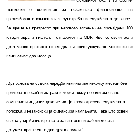
Основниот суд 1 во Скопје.
Бошкоски е осомничен за незаконско финансирање на
предизборната кампања и злоупотреба на службената должност.
За време на претресот при неговото апсење беа пронајдени 100
илјади евра и пиштол. Потпаролот на МВР, Иво Котевски вели
дека министерството го следело и прислушкувало Бошкоски во
изминативе два месеца.
„Врз основа на судска наредба изминативе неколку месеци беа
применети посебни истражни мерки токму поради основано
сомнение и индиции дека истиот ја злоупотребува службената
положба и незаконски ја финансира кампањата. Така што освен
овој случај Министерството за внатрешни работи досега
документираше уште два други случаи.“