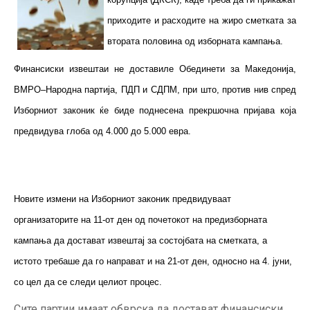
приходите и расходите на жиро сметката за
втората половина од изборната кампања.
Финансиски извештаи не доставиле Обединети за Македонија,
ВМРО–Народна партија, ПДП и СДПМ, при што, против нив спред
Изборниот законик ќе биде поднесена прекршочна пријава која
предвидува глоба од 4.000 до 5.000 евра.
Новите измени на Изборниот законик предвидуваат
организаторите на 11-от ден од почетокот на предизборната
кампања да достават извештај за состојбата на сметката, а
истото требаше да го направат и на 21-от ден, односно на 4. јуни,
со цел да се следи целиот процес.
Сите партии имаат обврска да достават финансиски