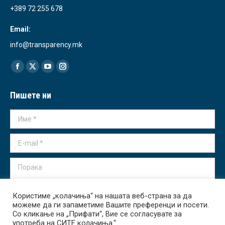
+389 72 255 678
Email:
info@transparency.mk
Find us on:
Facebook
X
YouTube
Instagram
page
page
page
page
Пишете ни
opens
opens
opens
opens
in
in
in
in
Име *
new
new
new
new
window
window
window
window
E-mail *
Порака
Користиме „колачиња“ на нашата веб-страна за да
можеме да ги запаметиме Вашите преференци и посети.
Со кликање на „Прифати“, Вие се согласувате за
употреба на СИТЕ колачиња.“
Испрати