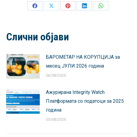
Share
Share
Share
Share
Share
on
on
on
on
on
Facebook
X
Pinterest
LinkedIn
WhatsApp
Слични објави
БАРОМЕТАР НА КОРУПЦИЈА за
месец ЈУЛИ 2026 година
06/08/2026
Ажурирана Integrity Watch
Платформата со податоци за 2025
година
05/08/2026