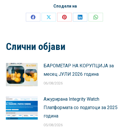
Сподели на
Share
Share
Share
Share
Share
on
on
on
on
on
Facebook
X
Pinterest
LinkedIn
WhatsApp
Слични објави
БАРОМЕТАР НА КОРУПЦИЈА за
месец ЈУЛИ 2026 година
06/08/2026
Ажурирана Integrity Watch
Платформата со податоци за 2025
година
05/08/2026