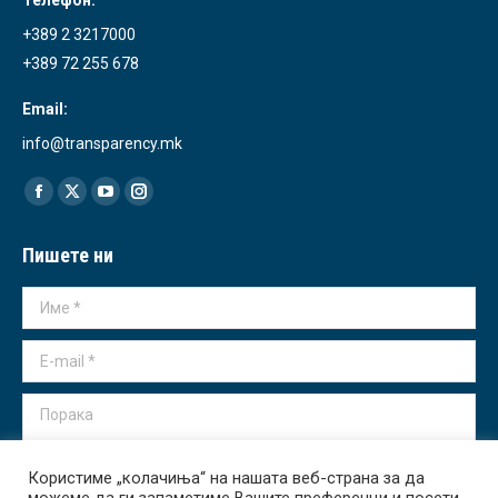
Телефон:
+389 2 3217000
+389 72 255 678
Email:
info@transparency.mk
Find us on:
Facebook
X
YouTube
Instagram
page
page
page
page
Пишете ни
opens
opens
opens
opens
in
in
in
in
Име *
new
new
new
new
window
window
window
window
E-mail *
Порака
Користиме „колачиња“ на нашата веб-страна за да