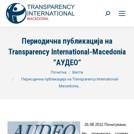
Search:
Периодична публикација на
Transparency International-Macedonia
“АУДЕО”
You are here:
Почетна
Вести
Периодична публикација на Transparency International-
Macedonia…
26.08.2011 Почитувани,
Ни причинува големо