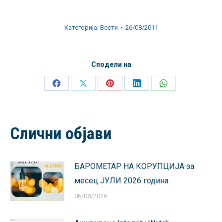
Категорија:
Вести
26/08/2011
Сподели на
Share
Share
Share
Share
Share
on
on
on
on
on
Facebook
X
Pinterest
LinkedIn
WhatsApp
Слични објави
БАРОМЕТАР НА КОРУПЦИЈА за
месец ЈУЛИ 2026 година
06/08/2026