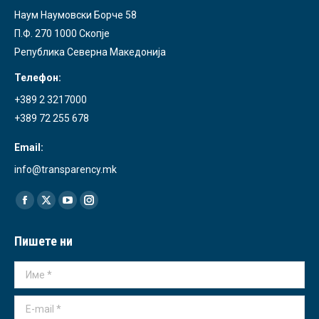
Наум Наумовски Борче 58
П.Ф. 270 1000 Скопје
Република Северна Македонија
Телефон:
+389 2 3217000
+389 72 255 678
Email:
info@transparency.mk
Find us on:
Facebook
X
YouTube
Instagram
page
page
page
page
Пишете ни
opens
opens
opens
opens
in
in
in
in
Име *
new
new
new
new
window
window
window
window
E-mail *