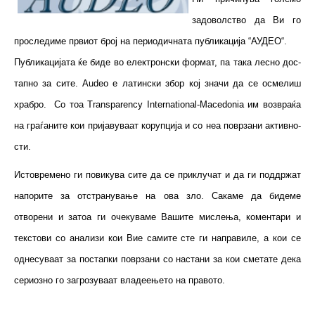
задоволство да Ви го
проследиме првиот број на периодичната публикација “АУДЕО“.
Публикацијата ќе би­де во електронски формат, па така лесно дос­
тап­­но за сите. Audeo е латински збор кој значи да се осмелиш
храб­­ро. Со тоа Transparency International-Macedonia им возвраќа
на граѓаните кои при­­ја­ву­ва­ат корупција и со неа по­вр­за­ни ак­тив­но­
сти.
Ис­то­вре­мено ги повикува сите да се приклучат и да ги под­држат
напорите за от­стра­ну­вање на ова зло. Сакаме да бидеме
отворени и затоа ги оче­ку­ва­ме Вашите мислења, коментари и
текст­ови со ана­ли­зи кои Вие самите сте ги на­пра­ви­ле, а кои се
однесуваат за пос­тап­ки поврзани со настани за кои сме­тате дека
сериозно го загрозуваат вла­­деењето на правото.