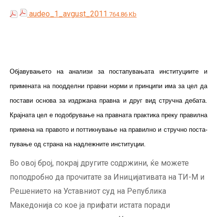
audeo_1_avgust_2011
764.86 Kb
Об­ја­ву­вањето на анализи за пос­та­пу­ва­њата институциите и
примената на по­од­­дел­ни прав­ни норми и принципи има за цел да
пос­тави основа за из­др­жа­на правна и друг вид струч­на дебата.
Крај­на­та цел е подобрување на прав­­­ната практика преку пра­вилна
примена на пра­во­­то и поттикнување на пра­­вилно и стручно пос­та­
пу­ва­­ње од страна на над­леж­ните институции.
Во овој број, покрај другите содржини, ќе можете
поподробно да прочитате за Иницијативата на ТИ-М и
Решението на Уставниот суд на Република
Македонија со кое ја прифати истата поради