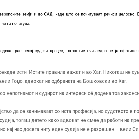
европските земји и во САД, каде што се почитуваат речиси целосно. В
 не ги почитува.
одека трае некој судски процес, тогаш тие очигледно не ја сфатиле
екаде исти. Истите правила важат и во Хаг. Никогаш не сум
ели Гоџо, адвокат на одбраната на Бошковски во Хаг.
о непотизмот и судирот на интереси сé додека тоа законск
ство да се занимаваат со иста професија, но судството е по
судија, тогаш детето како адвокат не смее да работи на пр
о кај нас досега ниту еден судија не е разрешен – вели Сл