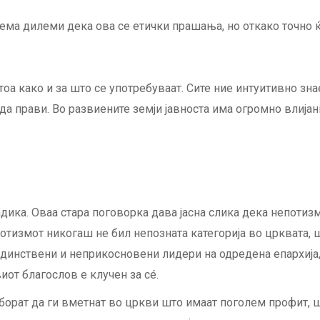
ма дилеми дека ова се етички прашања, но откако точно 
оа како и за што се употребуваат. Сите ние интуитивно зн
е да прави. Во развиените земји јавноста има огромно влиј
дика. Оваа стара поговорка дава јасна слика дека непотиз
отизмот никогаш не бил непозната категорија во црквата, ш
 единствени и неприкосновени лидери на одредена епархија
иот благослов е клучен за сé.
е борат да ги вметнат во цркви што имаат поголем профит,