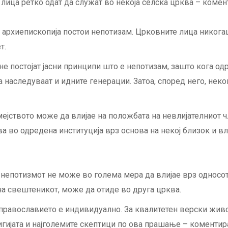
 лица ретко одат да служат во некоја селска црква – комен
архиепископија постои непотизам. Црковните лица никога
т.
не постојат јасни принципи што е непотизам, зашто кога о
 ја наследуваат и идните генерации. Затоа, според него, не
мејството може да влијае на положбата на невлијателниот 
а во одредена институција врз основа на некој близок и вл
 непотизмот не може во голема мера да влијае врз односот
а свештеникот, може да отиде во друга црква.
 православието е индивидуално. За квалитетен верски живо
игијата и најголемите скептици по ова прашање – коментир