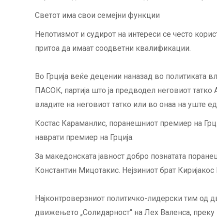
Светот има свои семејни функции
Непотизмот и судирот на интереси се често кори
притоа да имаат соодветни квалификации.
Во Грција веќе децении наназад во политиката в
ПАСОК, партија што ја предводел неговиот татко
владите на неговиот татко или во онаа на уште 
Костас Караманлис, поранешниот премиер на Грциј
наврати премиер на Грција.
За македонската јавност добро познатата поране
Константин Мицотакис. Нејзиниот брат Киријакос 
Најконтроверзниот политичко-лидерски тим од два
движењето „Солидарност“ на Лех Валенса, преку 