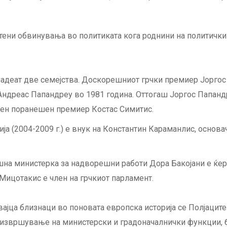
стени обвинувања во политиката кога роднини на политички
ладеат две семејства. Доскорешниот грчки премиер Јоргос 
 Андреас Папандреу во 1981 година. Оттогаш Јоргос Папан
еден поранешен премиер Костас Симитис.
а (2004-2009 г.) е внук на Константин Караманлис, основач
шна министерка за надворешни работи Дора Бакојани е ќер
Мицотакис е член на грчкиот парламент.
јца близнаци во поновата европска историја се Полјаците 
извршување на министерски и градоначалнички функции, б