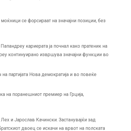
 моќници се форсираат на значајни позиции, без
Папандреу кариерата ја почнал како пратеник на
дреу континуирано извршува значајни функции во
 на партијата Нова демократија и во повеќе
ка на поранешниот премиер на Грција,
Лех и Јарослав Качински. Застанувајќи зад
ратскиот двоец се искачи на врвот на полската