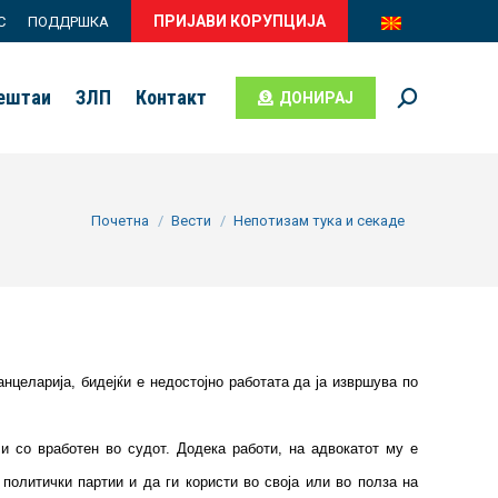
ПРИЈАВИ КОРУПЦИЈА
С
ПОДДРШКА
вештаи
ЗЛП
Контакт
ДОНИРАЈ
Search:
You are here:
Почетна
Вести
Непотизам тука и секаде
анцеларија, бидејќи е недостојно работата да ја извршува по
и со вработен во судот. Додека работи, на адвокатот му е
политички партии и да ги користи во своја или во полза на