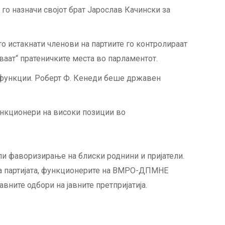
 го назначи својот брат Јарослав Качински за
о истакнати членови на партиите го контролираат
ваат“ пратеничките места во парламентот.
 функции. Роберт Ф. Кенеди беше државен
ункционери на високи позиции во
или фаворизирање на блиски роднини и пријатели.
 на партијата, функционерите на ВМРО-ДПМНЕ
вните одбори на јавните претпријатија.