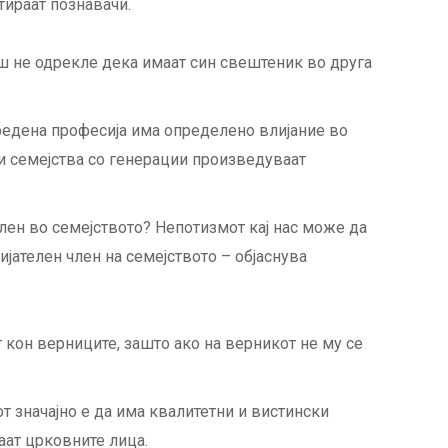
тираат познавачи.
ш не одрекле дека имаат син свештеник во друга
дредена професија има определено влијание во
кои семејства со генерации произведуваат
член во семејството? Непотизмот кај нас може да
ијателен член на семејството – објаснува
 кон верниците, зашто ако на верникот не му се
т значајно е да има квалитетни и вистински
аат црковните лица.