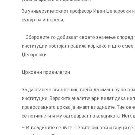
За универзитетскиот професор Иван Џепароски не
судир на интереси.
– Зборовите го добиваат своето значење според т
институции постојат правила кој, како и што сме
Џепароски.
Црковни привилегии
За да станеш свештеник, треба да имаш вујко вла
институции. Верските аналитичари велат дека неп
православната црква ја имаат владиците. Тие се
се потчинети и му одговараат на владиката. Негов
– И владиците се луѓе. Своите синови и внуци с