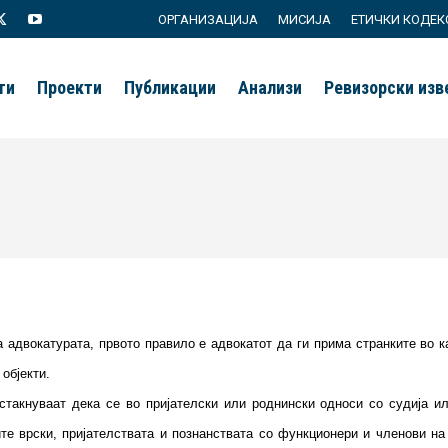
ОРГАНИЗАЦИЈА
МИСИЈА
ЕТИЧКИ КОДЕК
agram
X
YouTube
page
page
ти
Проекти
Публикации
Анализи
Ревизорски из
s
opens
opens
in
in
new
new
ow
window
window
а адвокатурата, првото правило е адвокатот да ги прима странките во к
објекти.
такнуваат дека се во пријателски или роднински односи со судија ил
те врски, пријателствата и познанствата со функционери и членови на 