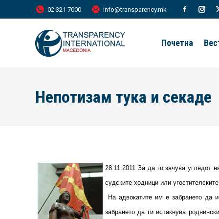
02 321 7000
info@transparency.mk
Facebook
Inst
page
page
Почетна
Вес
opens
open
in
in
new
new
Непотизам тука и секаде
window
wind
28.11.2011 За да го зачува угледот н
судските ходници или угостителските 
На адвокатите им е забрането да ис
забрането да ги истакнува роднински