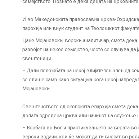
семејството. Познато е дека децата на црковните
И во Македонската православна црква-Охридска 
парохија или внук студент на Теолошкиот факулте
Цане Мојановски, верски аналитичар, смета дека 
развојот на некое семејство, често се случува да
свештеници.
– Дали положбата на некој влијателен член од се
се опише само како ситуација кога некој напредув
Мојановски.
Свештенството од скопската епархија смета дека
допаѓа одредена црква или начинот на служење н
– Вербата во Бог и практикувањето на верата во
верски водачи, кои ќе можат да ги внесат во рел