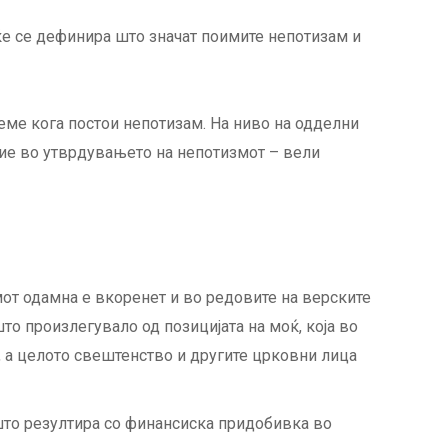
ќе се дефинира што значат поимите непотизам и
аеме кога постои непотизам. На ниво на одделни
ание во утврдувањето на непотизмот – вели
мот одамна е вкоренет и во редовите на верските
то произлегувало од позицијата на моќ, која во
, а целото свештенство и другите црковни лица
 што резултира со финансиска придобивка во