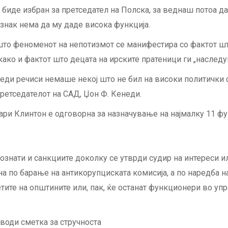
 биде избран за претседател на Полска, за веднаш потоа да
знак нема да му даде висока функција.
 што феноменот на непотизмот се манифестира со фактот шт
како и фактот што децата на ирските пратеници ги „наследу
неди речиси немаше некој што не бил на високи политички
претседателот на САД, Џон Ф. Кенеди.
ари Клинтон е одговорна за назначување на најмалку 11 ф
познати и санкциите доколку се утврди судир на интереси 
на по барање на антикорупциската комисија, а по наредба
ите на општините или, пак, ќе останат функционери во упра
води сметка за стручноста