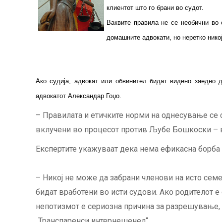
клиентот што го брани во судот.
Ваквите правила не се необични во 
домашните адвокати, но неретко никој
Ако судија, адвокат или обвинител бидат видено заедно д
адвокатот Александар Гоџо.
– Правилата и етичките норми на однесување се с
вклучени во процесот против Љубе Бошкоски – в
Експертите укажуваат дека нема ефикасна борба с
– Никој не може да забрани членови на исто семеј
бидат вработени во исти судови. Ако родителот е 
непотизмот е сериозна причина за разрешување, н
„Транспаренси интернешенел“.