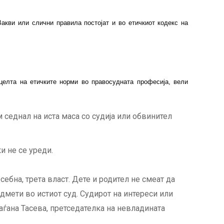
акви или слични правила постојат и во етичкиот кодекс на
 целта на етичките норми во правосудната професија, вели
 седнал на иста маса со судија или обвинител
и не се уреди.
себна, трета власт. Дете и родител не смеат да
едмети во истиот суд. Судирот на интереси или
аѓана Тасева, претседателка на невладината