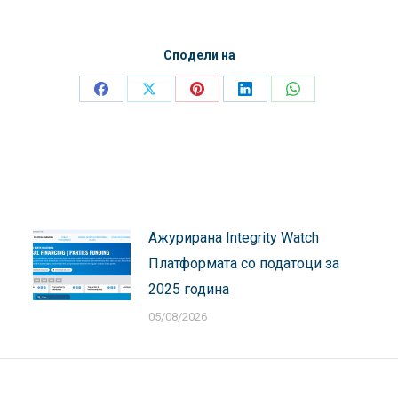
Сподели на
Share
Share
Share
Share
Share
on
on
on
on
on
Facebook
X
Pinterest
LinkedIn
WhatsApp
Ажурирана Integrity Watch
Платформата со податоци за
2025 година
05/08/2026