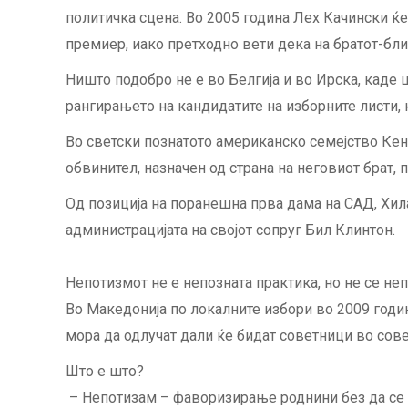
политичка сцена. Во 2005 година Лех Качински ќе
премиер, иако претходно вети дека на братот-бли
Ништо подобро не е во Белгија и во Ирска, каде
рангирањето на кандидатите на изборните листи, 
Во светски познатото американско семејство Ке
обвинител, назначен од страна на неговиот брат, 
Од позиција на поранешна прва дама на САД, Хил
администрацијата на својот сопруг Бил Клинтон.
Непотизмот не е непозната практика, но не се не
Во Македонија по локалните избори во 2009 годи
мора да одлучат дали ќе бидат советници во совет
Што е што?
– Непотизам – фаворизирање роднини без да се 