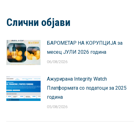
on
on
on
on
on
Facebook
X
Pinterest
LinkedIn
WhatsApp
Слични објави
БАРОМЕТАР НА КОРУПЦИЈА за
месец ЈУЛИ 2026 година
06/08/2026
Ажурирана Integrity Watch
Платформата со податоци за 2025
година
05/08/2026