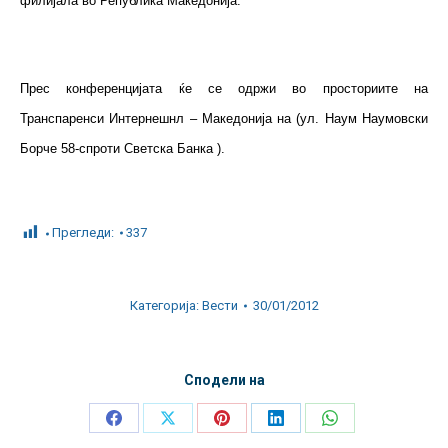
филијала во Република Македонија.
Прес конференцијата ќе се одржи во просториите на
Транспаренси Интернешнл – Македонија на (ул. Наум Наумовски
Борче 58-спроти Светска Банка ).
Прегледи:
337
Категорија:
Вести
30/01/2012
Сподели на
Share
Share
Share
Share
Share