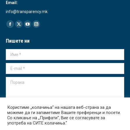
Email:
info@transparency.mk
Find us on:
Facebook
X
YouTube
Instagram
page
page
page
page
Пишете ни
opens
opens
opens
opens
in
in
in
in
Име *
new
new
new
new
window
window
window
window
E-mail *
Порака
Користиме „колачиња“ на нашата веб-страна за да
можеме да ги запаметиме Вашите преференци и посети.
Испрати
Со кликање на „Прифати“, Вие се согласувате за
употреба на СИТЕ колачиња.“