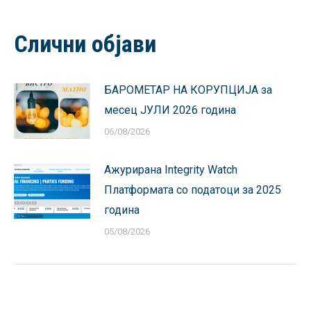
on
on
on
on
on
Facebook
X
Pinterest
LinkedIn
WhatsApp
Слични објави
БАРОМЕТАР НА КОРУПЦИЈА за
месец ЈУЛИ 2026 година
06/08/2026
Ажурирана Integrity Watch
Платформата со податоци за 2025
година
05/08/2026