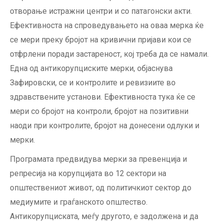
отворање истражни центри и со патагонски акти.
Ефективноста на спроведувањето на оваа мерка ќе
се мери преку бројот на кривични пријави кои се
отфрлени поради застареност, кој треба да се намали.
Една од антикорупциските мерки, објаснува
Зафировски, се и контролите и ревизиите во
здравствените установи. Ефективноста тука ќе се
мери со бројот на контроли, бројот на позитивни
наоди при контролите, бројот на донесени одлуки и
мерки.
Програмата предвидува мерки за превенција и
репресија на корупцијата во 12 сектори на
општествениот живот, од политичкиот сектор до
медиумите и граѓанското општество.
Антикорупциската, меѓу другото, е задолжена и да