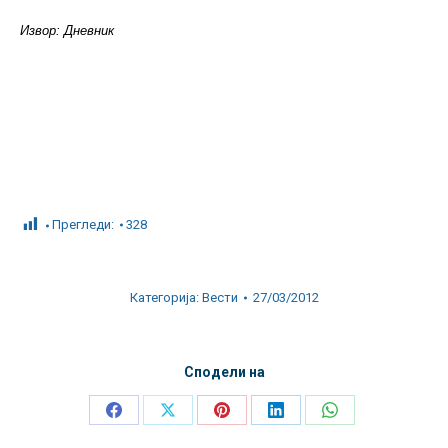
Извор: Дневник
Прегледи:
328
Категорија:
Вести
27/03/2012
Сподели на
Share
Share
Share
Share
Share