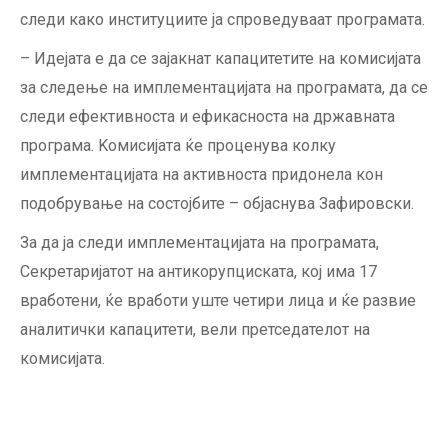
следи како институциите ја спроведуваат програмата.
– Идејата е да се зајакнат капацитетите на комисијата
за следење на имплементацијата на програмата, да се
следи ефективноста и ефикасноста на државната
програма. Kомисијата ќе проценува колку
имплементацијата на активноста придонела кон
подобрување на состојбите – објаснува Зафировски.
За да ја следи имплементацијата на програмата,
Секретаријатот на антикорупциската, кој има 17
вработени, ќе вработи уште четири лица и ќе развие
аналитички капацитети, вели претседателот на
комисијата.