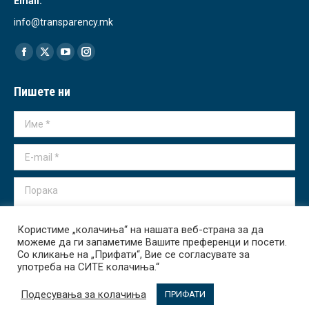
Email:
info@transparency.mk
Find us on:
Facebook
X
YouTube
Instagram
page
page
page
page
Пишете ни
opens
opens
opens
opens
in
in
in
in
Име *
new
new
new
new
window
window
window
window
E-mail *
Порака
Користиме „колачиња“ на нашата веб-страна за да
можеме да ги запаметиме Вашите преференци и посети.
Со кликање на „Прифати“, Вие се согласувате за
употреба на СИТЕ колачиња.“
Испрати
Подесувања за колачиња
ПРИФАТИ