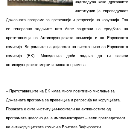
надгледува како државните
институции ја спроведуваат
Државната програма за превенција и репресија на корупција. Тоа
се генерално задачите што биле зацртани на средбата на
претставници на Антикорупциската комисија и на Европската
комисија. Во рамките на дијалогот на високо ниво со Европската
комисија (ЕK), Македонија доби задача да ги засили
антикорупциските мерки и нивната примена.
– Претставниците на ЕK имаа многу позитивно мислење за
Државната програма за превенција и репресија на корупцијата.
Пораката е сите институции-носители на активностите од
програмата целосно да ја имплементираат – вели претседателот
на антикорупциската комисија Воислав Зафировски.