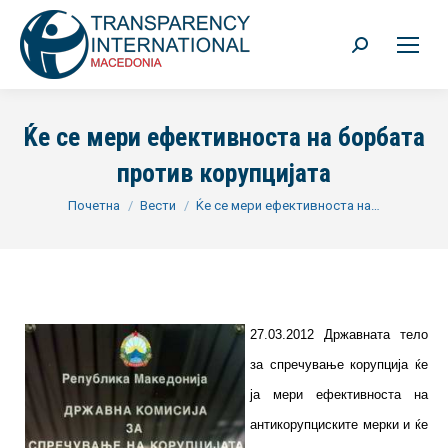
Search:
Ќе се мери ефективноста на борбата
против корупцијата
You are here:
Почетна
Вести
Ќе се мери ефективноста на…
27.03.2012 Државната тело
за спречување корупција ќе
ја мери ефективноста на
антикорупциските мерки и ќе