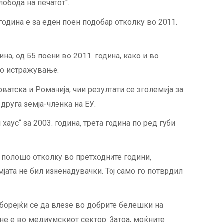
лобода на печатот“.
 година е за еден поен подобар отколку во 2011.
на, од 55 поени во 2011. година, како и во
ото истражување.
ватска и Романија, чии резултати се зголемија за
 друга земја-членка на ЕУ.
хаус“ за 2003. година, трета година по ред губи
а полошо отколку во претходните години,
мјата не бил изненадувачки. Тој само го потврдил
 борејќи се да влезе во добрите белешки на
с не е во медиумскиот сектор. Затоа, моќните