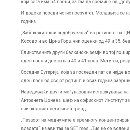
која сега има 54 поени, за таа да премине од „де
И додека поради истиот резултат, Молдавија се на
година.
„Забележителни подобрувања“ во регионот на ЦИЕ/Е
Косово и во Црна Гора, чии оценки од 49 и 35, б
Единствените други балкански земји во тој поширо
еден поен и достигнаа 40 и 41 поен. Меѓутоа, рез
Соседна Бугарија, која за последен пат се најде в
еден поен од својот рејтинг, и оваа година заврши
Наведувајќи други меѓународни истражувања на с
Антоанета Цонева, шеф на софискиот Институт за р
очигледниот негативен тренд.
„Пазарот на медиумите е премногу концентриран в
владата“, изјави таа за SETimes. „Тие не се воде