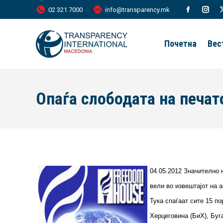
02 321 7000
info@transparency.mk
Facebook
Inst
page
page
Почетна
Вес
opens
open
in
in
new
new
Опаѓа слободата на печат
window
wind
04.05.2012 Значително 
вели во извештајот на а
Тука спаѓаат сите 15 по
Херцеговина (БиХ), Буга