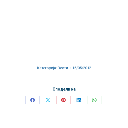
Категорија:
Вести
15/05/2012
Сподели на
Share
Share
Share
Share
Share
on
on
on
on
on
Facebook
X
Pinterest
LinkedIn
WhatsApp