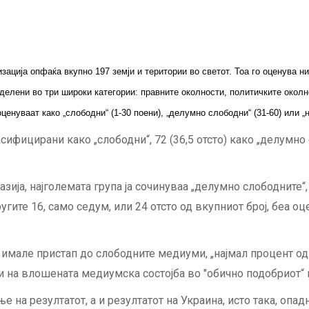
ација опфаќа вкупно 197 земји и територии во светот. Тоа го оценува ни
елени во три широки категории: правните околности, политичките околно
ценуваат како „слободни“ (1-30 поени), „делумно слободни“ (31-60) или „н
асифицирани како „слободни“, 72 (36,5 отсто) како „делумно 
ија, најголемата група ја сочинуваа „делумно слободните“,
ругите 16, само седум, или 24 отсто од вкупниот број, беа оц
 имале пристап до слободните медиуми, „најмал процент од 
и на влошената медиумска состојба во "обично подобриот“ 
 на резултатот, а и резултатот на Украина, исто така, опадн