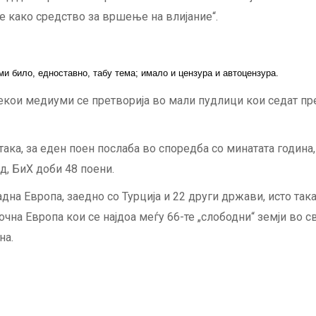
е како средство за вршење на влијание“.
и било, едноставно, табу тема; имало и цензура и автоцензура.
некои медиуми се претворија во мали пудлици кои седат пред
така, за еден поен послаба во споредба со минатата година,
ед, БиХ доби 48 поени.
адна Европа, заедно со Турција и 22 други држави, исто така
чна Европа кои се најдоа меѓу 66-те „слободни“ земји во св
на.