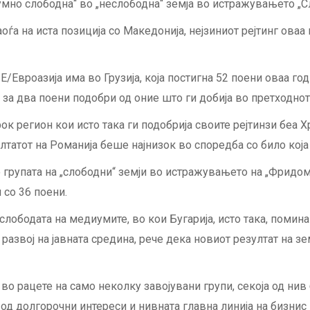
лумно слободна“ во „неслободна“ земја во истражувањето „С
оѓа на иста позиција со Македонија, нејзиниот рејтинг оваа
вроазија има во Грузија, која постигна 52 поени оваа годи
еа за два поени подобри од оние што ги добија во претходн
к регион кои исто така ги подобрија своите рејтинзи беа Хр
ултатот на Романија беше најнизок во споредба со било која
о групата на „слободни“ земји во истражувањето на „Фридом 
 со 36 поени.
лободата на медиумите, во кои Бугарија, исто така, помин
азвој на јавната средина, рече дека новиот резултат на зе
о рацете на само неколку завојувани групи, секоја од нив
ни од долгорочни интереси и нивната главна линија на бизни