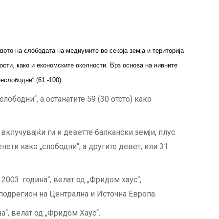
вото на слободата на медиумите во секоја земја и територија
сти, како и економските околности. Врз основа на нивните
еслободни“ (61 -100).
слободни“, а останатите 59 (30 отсто) како
 вклучувајќи ги и деветте балкански земји, плус
енети како „слободни“, а другите девет, или 31
2003. година“, велат од „Фридом хаус“,
подрегион на Централна и Источна Европа.
а“, велат од „Фридом Хаус“.