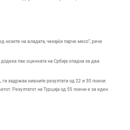
 нозете на владата, чекајќи парче месо“, рече
 додека пак оценката на Србија опадна за два
, ги задржаа нивните резултати од 22 и 30 поени.
етот. Резултатот на Турција од 55 поени е за еден