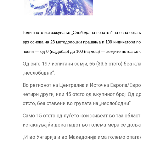
Годишното истражување „Слобода на печатот“ на оваа организ
врз основа на 23 методолошки прашања и 109 индикатори под
поени — од 0 (најдобар) до 100 (најлош) — земјите потоа се о
Од сите 197 испитани земји, 66 (33,5 отсто) беа кл
„неслободни“.
Во регионот на Централна и Источна Европа/Евроаз
четири други, или 45 отсто од вкупниот број. Од д
отсто, беа ставени во групата на „неслободни“.
Само 15 отсто од луѓето кои живеат во таа област
истакнувајќи дека падот во голема мера се долж
„И во Унгарија и во Македонија има големо опаѓање