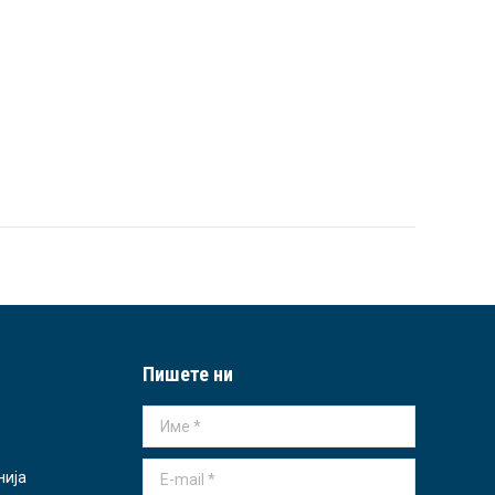
Пишете ни
Име *
E-mail *
нија