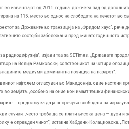
инг во извештајот од 2011. година, доживеа пад од дополни
гирана на 115. место во однос на слободата на печатот во св
ектот за Државите во транзиција на „Фридом хаус“, рече д
негативните состојби забележани пред минатогодишното ис
 за радиодифузија", изјави таа за SETimes. „Државата прод
притвор на Велија Рамковски, сопственикот на четири опоз
владините медиуми доминантна позиција на пазарот“.
твениот најголем огласувач во Македонија, овие настани п
е во земјата, „особено на оние кои имаат тешки финансиск
нарите … продолжува да ја попречува слободата на изразува
ви случаи, „често треба да се плати висока цена — дури и з
колку е оправдан чинот“, истакна Хабданк-Колацковска. „По