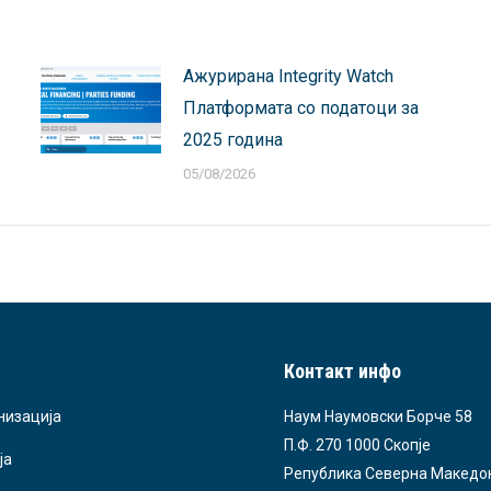
Ажурирана Integrity Watch
Платформата со податоци за
2025 година
05/08/2026
Контакт инфо
низација
Наум Наумовски Борче 58
П.Ф. 270 1000 Скопје
ја
Република Северна Македо