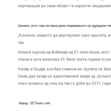
корпорации во оваа област ги користат медиумит
Цонева, исто така истакна дека покривањето на одредени тем
„Кончено, наместо да дејствуваат како заштита, 
таа.
Новата оценка на Албанија од 51 поен беше, исто 
поени и сега изнесува 35. Веќе трета година по р
Кипар и Грција, кои беа ставени во групата на Зап
Овие две земји се единствените земји од Југоисто
поен понизок од оној кој таа го доби во 2011. годи
Извор: SETimes.com