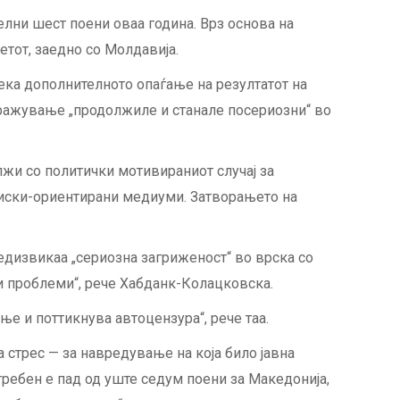
телни шест поени оваа година. Врз основа на
етот, заедно со Молдавија.
ека дополнителното опаѓање на резултатот на
тражување „продолжиле и станале посериозни“ во
олжи со политички мотивираниот случај за
ициски-ориентирани медиуми. Затворањето на
редизвикаа „сериозна загриженост“ во врска со
и проблеми“, рече Хабданк-Колацковска.
ње и поттикнува автоцензура“, рече таа.
а стрес — за навредување на која било јавна
требен е пад од уште седум поени за Македонија,