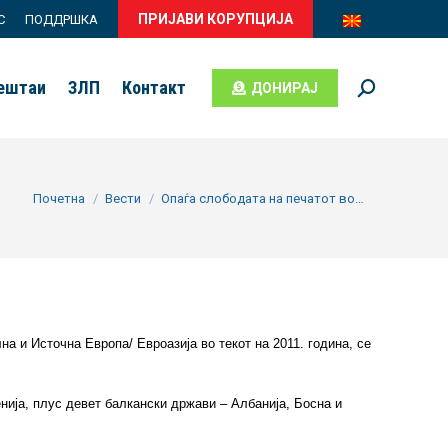
ПРИЈАВИ КОРУПЦИЈА
С
ПОДДРШКА
вештаи
ЗЛП
Контакт
ДОНИРАЈ
Search:
You are here:
Почетна
Вести
Опаѓа слободата на печатот во…
а и Источна Европа/ Евроазија во текот на 2011. година, се
ија, плус девет балкански држави – ​​Албанија, Босна и