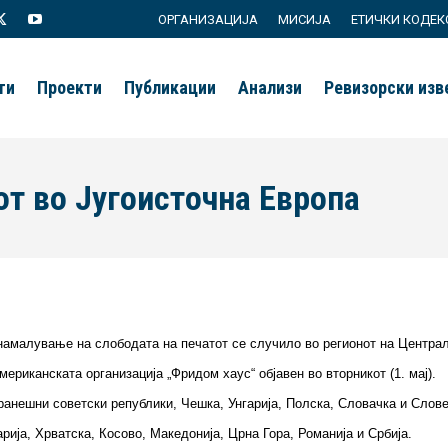
ОРГАНИЗАЦИЈА
МИСИЈА
ЕТИЧКИ КОДЕК
agram
X
YouTube
page
page
ти
Проекти
Публикации
Анализи
Ревизорски из
s
opens
opens
in
in
new
new
от во Југоисточна Европа
ow
window
window
намалување на слободата на печатот се случило во регионот на Централн
мериканската организација „Фридом хаус“ објавен во вторникот (1. мај).
ранешни советски републики, Чешка, Унгарија, Полска, Словачка и Словен
рија, Хрватска, Косово, Македонија, Црна Гора, Романија и Србија.