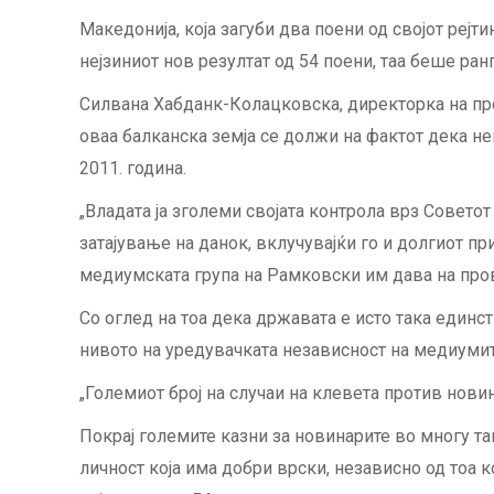
Македонија, која загуби два поени од својот рејт
нејзиниот нов резултат од 54 поени, таа беше ран
Силвана Хабданк-Колацковска, директорка на про
оваа балканска земја се должи на фактот дека 
2011. година.
„Владата ја зголеми својата контрола врз Советот
затајување на данок, вклучувајќи го и долгиот 
медиумската група на Рамковски им дава на про
Со оглед на тоа дека државата е исто така единс
нивото на уредувачката независност на медиумит
„Големиот број на случаи на клевета против нови
Покрај големите казни за новинарите во многу так
личност која има добри врски, независно од тоа 