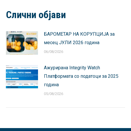
Facebook
X
Pinterest
LinkedIn
WhatsApp
Слични објави
БАРОМЕТАР НА КОРУПЦИЈА за
месец ЈУЛИ 2026 година
06/08/2026
Ажурирана Integrity Watch
Платформата со податоци за 2025
година
05/08/2026