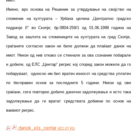
имот.
Имено, врз основа на Решение за утврдување на својство на
споменик на културата – Урбана целина „Централно градско
подрачје II“ во Скопје; бр.0804-259/1 од 01.06.1998 година на
Завод за заштита на спомениците на културата на град Скопје,
граѓаните согласно закон не биле должни да плаќаат данок на
имот. Некои од нив откако се стекнале за ова сознание побарале
и добиле, од ЕЛС „Центар“ регрес кој според закон можеле да го
побаруваат, односно им бил вратен износот на средства уплатен
по бесправен основ за последните 5 години. Некои од ови
граќани, сега повторно добиле даночно задолжување и исто така
задолжување да ги вратат средствата добиени по основ на
ваквиот регрес.
danok_els_centar
422.07 Kb