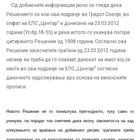
Од добиените информации јасно се гледа дека
Решението со кое ова подрачје во Градот Скопје, во
опфат на ЕЛС „Центар“ е донесено на 23.03.2012
година (Уп.бр.18-55) и дека истото го укинува погоре
цитираното Решение од 1998 година. Согласно ова
Решение засегнатите граѓани од 23.03.2012 година
натаму ќе треба да го плаќаат данокот на имот кој се
наоѓа во ова подрачје на ЕЛС „Центар“ согласно
даночното задолжување врз основа на законските
прописи.
Новото Решение не го поништува претходното, туку само го
укинува, па поради тоа сметеме дека околу законитоста на зад
олжувањето за враќање на добиениот регрес граѓаните треба
дополнително да се консултираат со правните служби, односно