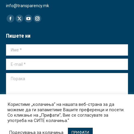
info@transparency.mk
Find us on:
Facebook
X
YouTube
Instagram
page
page
page
page
Пишете ни
opens
opens
opens
opens
in
in
in
in
Име *
new
new
new
new
window
window
window
window
E-mail *
Порака
Користиме „колачиња“ на нашата веб-страна за да
можеме да ги запаметиме Вашите преференци и посети.
Испрати
Со кликање на „Прифати“, Вие се согласувате за
употреба на СИТЕ колачиња.“
Подесувања за колачиња
ПРИФАТИ
Transparency International - Macedonia 2026. All rights reserved.