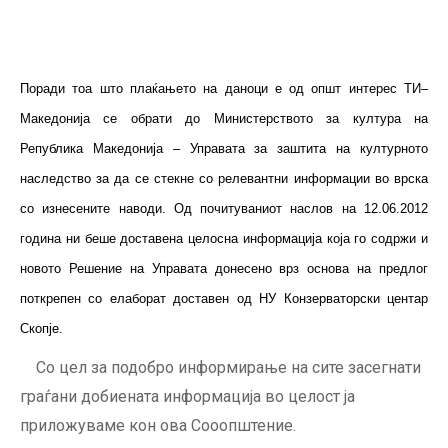
Поради тоа што плаќањето на даноци е од општ интерес ТИ–
Македонија се обрати до Министерството за култура на
Република Македонија – Управата за заштита на културното
наследство за да се стекне со релевантни информации во врска
со изнесените наводи. Од почитуваниот наслов на 12.06.2012
година ни беше доставена целосна информација која го содржи и
новото Решение на Управата донесено врз основа на предлог
поткрепен со елаборат доставен од НУ Конзерваторски центар
Скопје.
Со цел за подобро информирање на сите засегнати
граѓани добиената информација во целост ја
приложуваме кон ова Сооопштение.