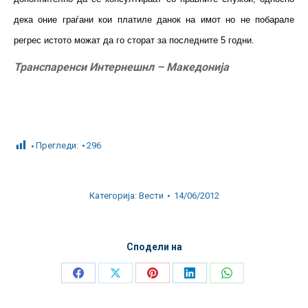
дека оние граѓани кои платиле данок на имот но не побарале
регрес истото можат да го сторат за последните 5 годни.
Транспаренси Интернешнл – Македонија
Прегледи:
296
Категорија:
Вести
14/06/2012
Сподели на
Share
Share
Share
Share
Share
on
on
on
on
on