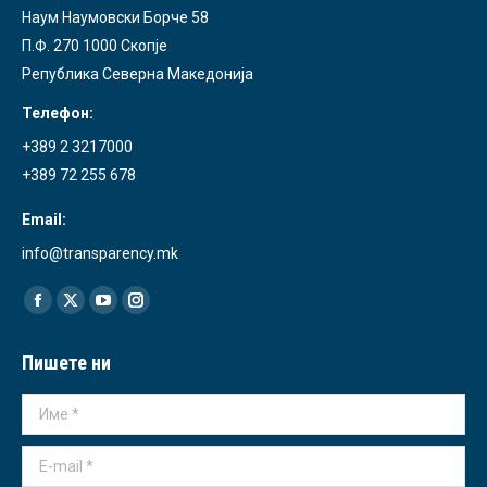
Наум Наумовски Борче 58
П.Ф. 270 1000 Скопје
Република Северна Македонија
Телефон:
+389 2 3217000
+389 72 255 678
Email:
info@transparency.mk
Find us on:
Facebook
X
YouTube
Instagram
page
page
page
page
Пишете ни
opens
opens
opens
opens
in
in
in
in
Име *
new
new
new
new
window
window
window
window
E-mail *