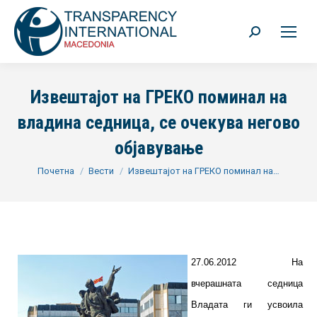
Search:
Извештајот на ГРЕКО поминал на
владина седница, се очекува негово
објавување
You are here:
Почетна
Вести
Извештајот на ГРЕКО поминал на…
27.06.2012 На
вчерашната седница
Владата ги усвоила