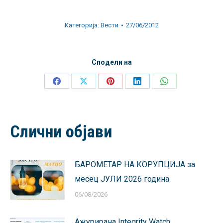
Категорија:
Вести
27/06/2012
Сподели на
Share
Share
Share
Share
Share
on
on
on
on
on
Facebook
X
Pinterest
LinkedIn
WhatsApp
Слични објави
БАРОМЕТАР НА КОРУПЦИЈА за
месец ЈУЛИ 2026 година
06/08/2026
Ажурирана Integrity Watch