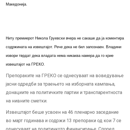
Македонија.
Ниту премиерот Никола Груевски вчера не сакаше да ја коментира
содржината на извештајот. Рече дека не бил запознаен. Владини
извори тврдат дека владата нема никаква намера да го крие
извештајот на ГРЕКО.
Препораките на ГРЕКО се однесуваат на воведување
јасни одредби за траењето на изборната кампања,
донациите на политичките партии и транспарентноста
на нивните сметки.
Извештајот беше усвоен на 46 пленарно заседание
во март годинава и содржи 13 препораки од кои 7 се
однесуваат на политичкото финансирање. Според