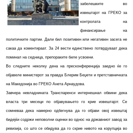
забелешките во
извештајот на ГРЕКО за
контролата на
финансирање на
политичките партии. Дали бил позитивен или негативен засега не
сакаа да коментираат. За 24 вести единствено потврдуваат дека
поминал на седница, препораките биле усвоени.
Во следните неколку дена на пресконференција заедно ќе го
објавеле министерот за правда Блерим Беџети и претставничката
на Македонија во ГРЕКО Анета Арнаудова.
Завчера невладнината Транспаренси интернешнал обвини дека
власта три месеци по објавувањето го крие извештајот. Се
сомневаа дека намерно одбегнува да го објави овој извештај
бидејќи содржи неповолни оценки во однос на државниот завод за
ревизија, со што се обидува да го скрие нивото на корупција во