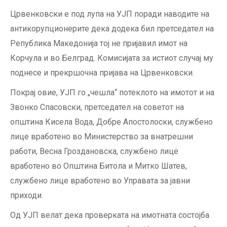
Црвенковски е под лупа на УЈП поради наводите на
антикорупционерите дека додека бил претседател на
Република Македонија тој не пријавил имот на
Корчула и во Белград. Комисијата за истиот случај му
поднесе и прекршочна пријава на Црвенковски.
Покрај овие, УЈП го „чешла“ потеклото на имотот и на
Звонко Спасовски, претседател на советот на
општина Кисела Вода, Добре Апостолоски, службено
лице вработено во Министерство за внатрешни
работи, Весна Гроздановска, службено лице
вработено во Општина Битола и Митко Шатев,
службено лице вработено во Управата за јавни
приходи.
Од УЈП велат дека проверката на имотната состојба