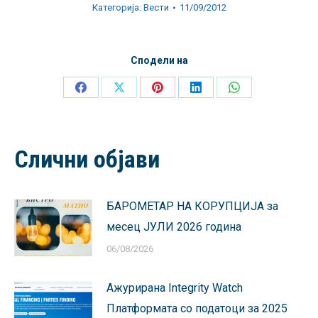
Категорија:
Вести
11/09/2012
Сподели на
Share
Share
Share
Share
Share
on
on
on
on
on
Facebook
X
Pinterest
LinkedIn
WhatsApp
Слични објави
БАРОМЕТАР НА КОРУПЦИЈА за
месец ЈУЛИ 2026 година
06/08/2026
Ажурирана Integrity Watch
Платформата со податоци за 2025