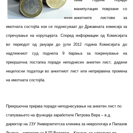
манипулации поврзани со
анкетните листови за
имотната состојба кои се поднесуваат до Државната комисија за
спречување на корупцијата. Според информации од Комисијата
во периодот од јануари до јули 2012 година Комисијата до
надлежниот суд поднела 9 барања за покренување на
прекршочна постапка поради неподнесен анкетен лист, дадени
нецелосни податоци во анкетниот лист или непријавена промена
на имотната состојба.
Прекршочна пријава поради неподнесување на анкетен лист по
стапувањето на функција заработиле Петрова Вера – в.д.
директор на ЈЗУ Универзитетска клиника за неврологија и Папазов
Љупчо – киректор на КЈП Водовод – Кочани, се наведува во