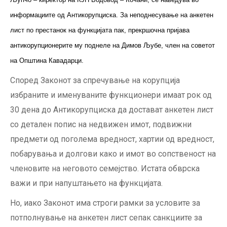
информациите од Антикорупциска. За неподнесување на анкетен
лист по престанок на функцијата пак, прекршочна пријава
антикорупционерите му поднеле на Димов Љубе, член на советот
на Општина Кавадарци.
Според Законот за спречување на корупција
избраните и именуваните функционери имаат рок од
30 дена до Антикорупциска да достават анкетен лист
со детален попис на недвижен имот, подвижни
предмети од поголема вредност, хартии од вредност,
побарувања и долгови како и имот во сопственост на
членовите на неговото семејство. Истата обврска
важи и при напуштањето на функцијата.
Но, иако Законот има строги рамки за условите за
потполнување на анкетен лист сепак санкциите за