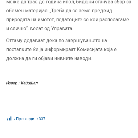
може да трае до година ипол, бидејќи станува збор за
обемен материјал. „Треба да се земе предвид
природата на имотот, податоците со кои располагаме
и слично“, велат од Управата.
Оттаму додаваат дека по завршувањето на
постапките ќе ја информираат Комисијата која е
должна да ги објави нивните наводи.
Извор : Капитал
Прегледи:
337