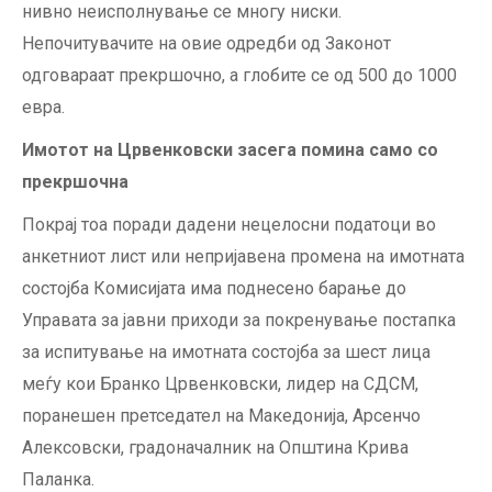
нивно неисполнување се многу ниски.
Непочитувачите на овие одредби од Законот
одговараат прекршочно, а глобите се од 500 до 1000
евра.
Имотот на Црвенковски засега помина само со
прекршочна
Покрај тоа поради дадени нецелосни податоци во
анкетниот лист или непријавена промена на имотната
состојба Комисијата има поднесено барање до
Управата за јавни приходи за покренување постапка
за испитување на имотната состојба за шест лица
меѓу кои Бранко Црвенковски, лидер на СДСМ,
поранешен претседател на Македонија, Арсенчо
Алексовски, градоначалник на Општина Крива
Паланка.