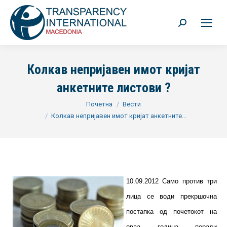
Search:
Колкав непријавен имот кријат
анкетните листови ?
You are here:
Почетна
Вести
Колкав непријавен имот кријат анкетните…
10.09.2012 Само против три
лица се води прекршочна
постапка од почетокот на
оваа година поради