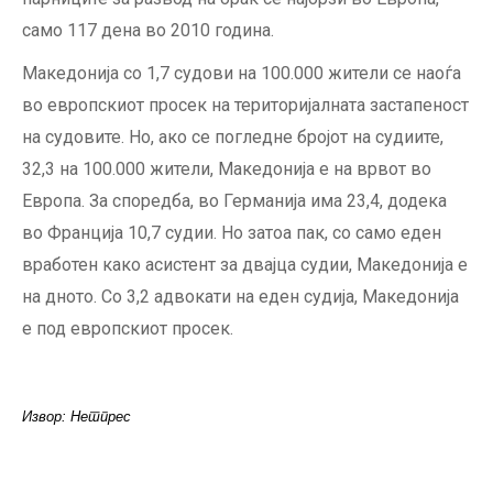
само 117 дена во 2010 година.
Македонија со 1,7 судови на 100.000 жители се наоѓа
во европскиот просек на територијалната застапеност
на судовите. Но, ако се погледне бројот на судиите,
32,3 на 100.000 жители, Македонија е на врвот во
Европа. За споредба, во Германија има 23,4, додека
во Франција 10,7 судии. Но затоа пак, со само еден
вработен како асистент за двајца судии, Македонија е
на дното. Со 3,2 адвокати на еден судија, Македонија
е под европскиот просек.
Извор: Нетпрес