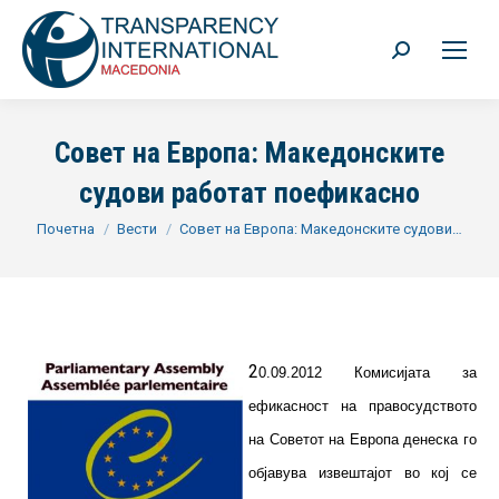
Search:
Совет на Европа: Македонските
судови работат поефикасно
You are here:
Почетна
Вести
Совет на Европа: Македонските судови…
2
0.09.2012 Комисијата за
ефикасност на правосудството
на Советот на Европа денеска го
објавува извештајот во кој се