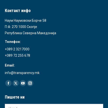
Контакт инфо
Наум Наумовски Борче 58
П.Ф. 270 1000 Скопје
Република Северна Македонија
Телефон:
+389 2 3217000
+389 72 255 678
Email:
info@transparency.mk
Find us on:
Facebook
X
YouTube
Instagram
page
page
page
page
Пишете ни
opens
opens
opens
opens
in
in
in
in
Име *