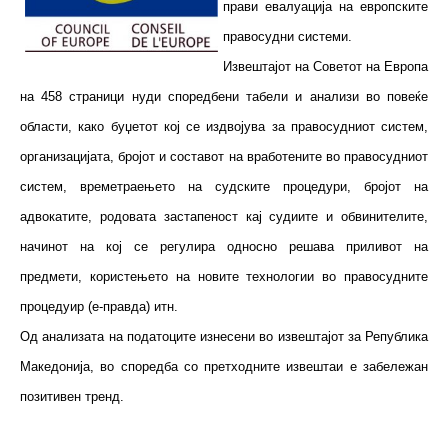
прави евалуација на европските
правосудни системи.
Извештајот на Советот на Европа
на 458 страници нуди споредбени табели и анализи во повеќе
области, како буџетот кој се издвојува за правосудниот систем,
организацијата, бројот и составот на вработените во правосудниот
систем, времетраењето на судските процедури, бројот на
адвокатите, родовата застапеност кај судиите и обвинителите,
начинот на кој се регулира односно решава приливот на
предмети, користењето на новите технологии во правосудните
процедуир (е-правда) итн.
Од анализата на податоците изнесени во извештајот за Република
Македонија, во споредба со претходните извештаи е забележан
позитивен тренд.