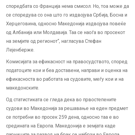
споредбата со Франција нема смисол. Но, тоа може да
се споредува со она што го издвојува Србија, Босна и
Херцеговина, односно Македонија издвојува повеќе
од Албанија или Молдавија. Таа се наоѓа во просекот
на земјите од регионот“, нагласува Стефан
Лејенберже.
Комисијата за ефикасност на правосудството, според
податоците кои и беа доставени, направи и оценка на
ефикасноста во работата на судовите, меѓу кои и на
македонските.
Од статистиката се гледа дека во првостепените
судови во Македонија за решавање на еден предмет
се потребни во просек 259 дена, односно таа е во
средината на Европа. Македонија е земјата каде
парниците за развод на брак се најбрзи во Европа,