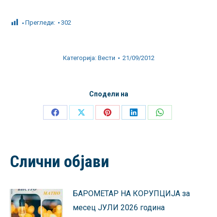
Прегледи:
302
Категорија:
Вести
21/09/2012
Сподели на
Share
Share
Share
Share
Share
on
on
on
on
on
Facebook
X
Pinterest
LinkedIn
WhatsApp
Слични објави
БАРОМЕТАР НА КОРУПЦИЈА за
месец ЈУЛИ 2026 година