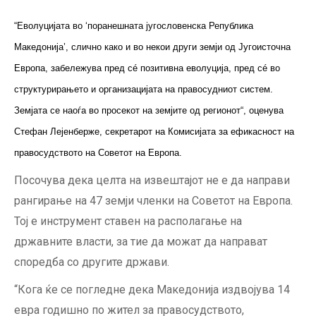
“Еволуцијата во ‘поранешната југословенска Република
Македонија’, слично како и во некои други земји од Југоисточна
Европа, забележува пред сé позитивна еволуција, пред сé во
структурирањето и организацијата на правосудниот систем.
Земјата се наоѓа во просекот на земјите од регионот“, оценува
Стефан Лејенберже, секретарот на Комисијата за ефикасност на
правосудството на Советот на Европа.
Посочува дека целта на извештајот не е да направи
рангирање на 47 земји членки на Советот на Европа.
Тој е инструмент ставен на располагање на
државните власти, за тие да можат да направат
споредба со другите држави.
“Кога ќе се погледне дека Македонија издвојува 14
евра годишно по жител за правосудството,