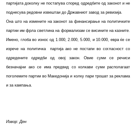
партијата доколку не постапува според одредбите од законот и не
поднесува редовни извештаи до Државниот завод за ревизија.
Она што на измените на законот за финансирање на политичките
партии им фрла светлина на формализам се висините на казните.
Имено, глоба во износ од 1.000, 2.000, 5.000, и 10.000, евра ќе се
изрече на политичка партија ако не постапи во согласност со
одредените одредби од овој закон. Овие суми се речиси
безначајни ако се има предвид со колкави суми располагаат
поголемите партии во Македонија и колку пари трошат за реклама
и за кампања.
Извор: Ден