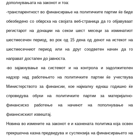
дополнувањата на законот и тоа:
-транспарентност во финансирање на политичките партии ќе биде
обезбедено со обврска на својата веб-страница да го објавуваат
регистарот на донации на секои шест месеци за изминатиот
шестмесечен период, во рок од 15 дена од денот на истекот на
шестмесечниот период или на друг соодветен начин да го
направат достапен до јавноста.
-во зајакнување на системот и на контрола и задолжителен
надзор над работењето на политичките партии ќе учествува
Министерството за финансии, кое најмалку еднаш годишно ќе
спроведува обуки на политичките партии за материјално-
финансиско работење на начинот на пополнување на
фианнсискиот извештај.
Новина во измените на законот е и казнената политика која освен
прекршочна казна предвидува и суспензија на финансирањето на