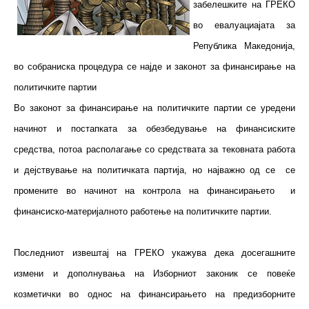
забелешките на ГРЕКО
во евалуациајата за
Република Македонија,
во собраниска процедура се најде и законот за финансирање на
политичките партии
Во законот за финансирање на политичките партии се уредени
начинот и постапката за обезбедување на финансиските
средства, потоа располагање со средствата за тековната работа
и дејствување на политичката партија, но најважно од се се
промените во начинот на контрола на финансирањето и
финансиско-материјалното работење на политичките партии.
Последниот извештај на ГРЕКО укажува дека досегашните
измени и дополнувања на Изборниот законик се повеќе
козметички во однос на финансирањето на предизборните