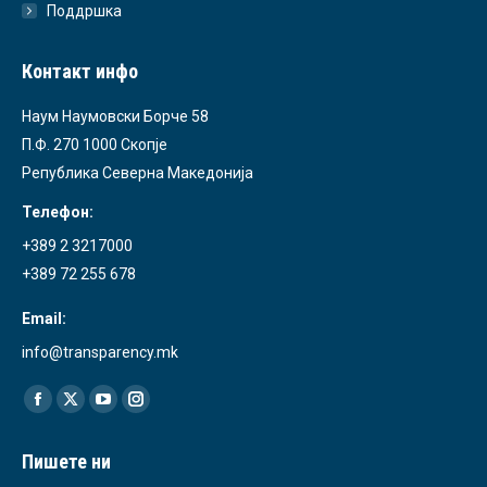
Поддршка
Контакт инфо
Наум Наумовски Борче 58
П.Ф. 270 1000 Скопје
Република Северна Македонија
Телефон:
+389 2 3217000
+389 72 255 678
Email:
info@transparency.mk
Find us on:
Facebook
X
YouTube
Instagram
page
page
page
page
Пишете ни
opens
opens
opens
opens