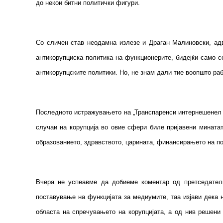
до некои битни политички фигури.
Со сличен став неодамна излезе и Драган Малиновски, адво
антикорупциска политика на функционерите, бидејќи само со
антикорупцските политики. Но, не знам дали тие воопшто ра
Последното истражувањето на „Транспаренси интернешенел –
случаи на корупција во овие сфери биле пријавени минатата
образованието, здравството, царината, финансирањето на 
Вчера не успеавме да добиеме коментар од претседателк
поставување на функцијата за медиумите, таа изјави дека 
областа на спречувањето на корупцијата, а од нив решени