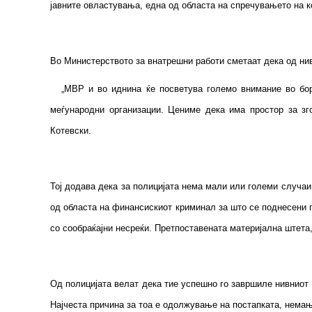
јавните овластувања, една од областа на спречувањето на к
Во Министерството за внатрешни работи сметаат дека од нив
„МВР и во иднина ќе посветува големо внимание во борба
меѓународни организации. Цениме дека има простор за з
Котевски.
Тој додава дека за полицијата нема мали или големи случаи
од областа на финансискиот криминал за што се поднесени п
со сообраќајни несреќи. Претпоставената материјална штет
Од полицијата велат дека тие успешно го завршиле нивниот 
Најчеста причина за тоа е одолжување на постапката, немањ