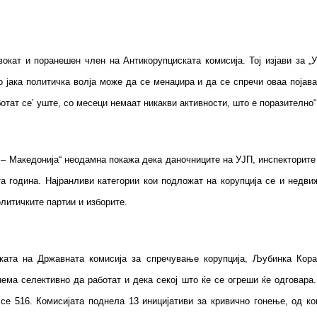
кат и поранешен член на Антикорупциската комисија. Тој изјави за „
 јака политичка волја може да се менаџира и да се спречи оваа појава
ботат се’ уште, со месеци немаат никакви активности, што е поразител
 Македонија“ неодамна покажа дека даночниците на УЈП, инспекторите и
 година. Најранливи категории кои подложат на корупција се и недвиж
политичките партии и изборите.
ата на Државната комисија за спречување корупција, Љубинка Кораб
нема селективно да работат и дека секој што ќе се огреши ќе одговара
 се 516. Комисијата поднела 13 иницијативи за кривично гонење, од к