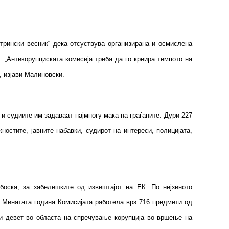
Утрински весник“ дека отсуствува организирана и осмислена
. „Антикорупциската комисија треба да го креира темпото на
но“, изјави Малиновски.
 судиите им задаваат најмногу мака на граѓаните. Дури 227
ностите, јавните набавки, судирот на интереси, полицијата,
оска, за забелешките од извештајот на ЕК. По нејзиното
. Минатата година Комисијата работела врз 716 предмети од
ои девет во областа на спречување корупција во вршење на