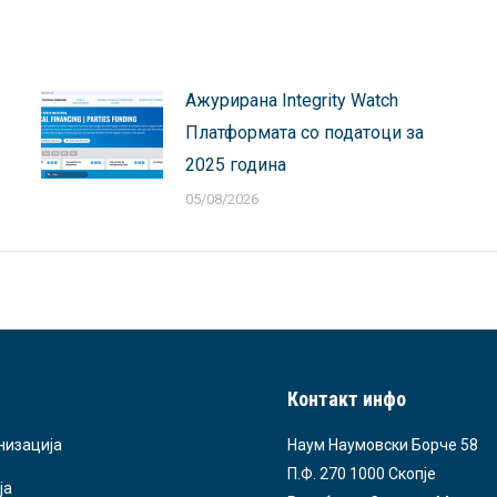
Ажурирана Integrity Watch
Платформата со податоци за
2025 година
05/08/2026
Контакт инфо
низација
Наум Наумовски Борче 58
П.Ф. 270 1000 Скопје
ја