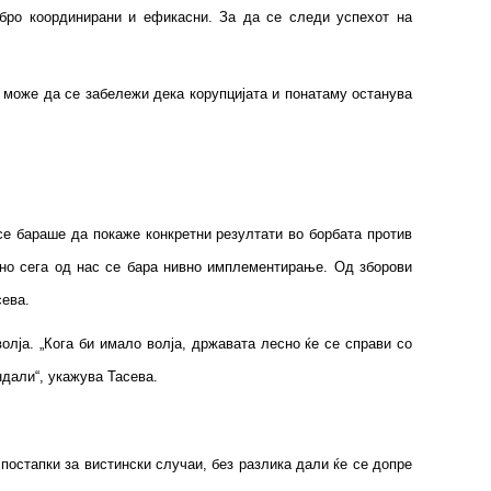
обро координирани и ефикасни. За да се следи успехот на
, може да се забележи дека корупцијата и понатаму останува
 се бараше да покаже конкретни резултати во борбата против
, но сега од нас се бара нивно имплементирање. Од зборови
 Тасева.
олја. „Кога би имало волја, државата лесно ќе се справи со
скандали“, укажува Тасева.
постапки за вистински случаи, без разлика дали ќе се допре