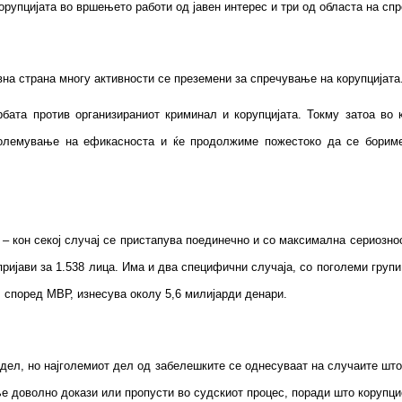
орупцијата во вршењето работи од јавен интерес и три од областа на с
на страна многу активности се преземени за спречување на корупцијата
та против организираниот криминал и корупцијата. Токму затоа во к
големување на ефикасноста и ќе продолжиме пожестоко да се борим
 – кон секој случај се пристапува поединечно и со максимална сериозно
ријави за 1.538 лица. Има и два специфични случаја, со поголеми групи 
а, според МВР, изнесува околу 5,6 милијарди денари.
дел, но најголемиот дел од забелешките се однесуваат на случаите што
е доволно докази или пропусти во судскиот процес, поради што корупци