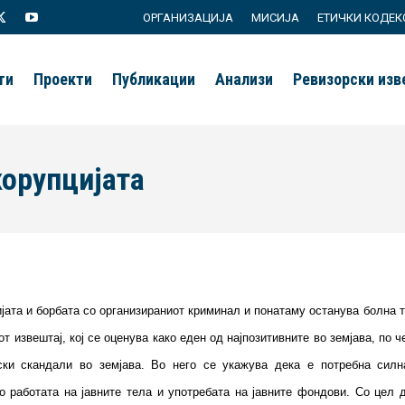
ОРГАНИЗАЦИЈА
МИСИЈА
ЕТИЧКИ КОДЕК
agram
X
YouTube
page
page
ти
Проекти
Публикации
Анализи
Ревизорски из
s
opens
opens
in
in
new
new
корупцијата
ow
window
window
ијата и борбата со организираниот криминал и понатаму останува болна т
т извештај, кој се оценува како еден од најпозитивните во земјава, по
ски скандали во земјава. Во него се укажува дека е потребна силна
о работата на јавните тела и употребата на јавните фондови. Со цел 