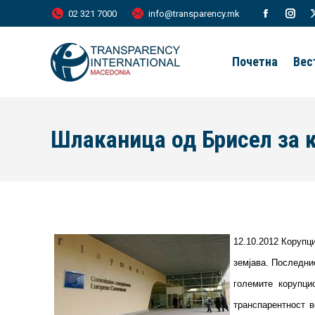
02 321 7000
info@transparency.mk
Facebook
Inst
page
page
Почетна
Вес
opens
open
in
in
new
new
Шлаканица од Брисел за 
window
wind
12.10.2012 Корупц
земјава. Последнио
големите корупци
транспарентност в