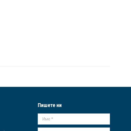
Пишете ни
Име *