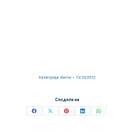
Категорија:
Вести
15/10/2012
Сподели на
Share
Share
Share
Share
Share
on
on
on
on
on
Facebook
X
Pinterest
LinkedIn
WhatsApp