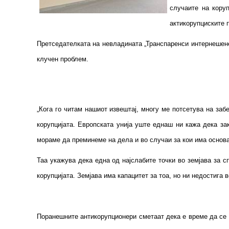
случаите на кору
актикорупциските 
Претседателката на невладината „Транспаренси интернешенел
клучен проблем.
„Кога го читам нашиот извештај, многу ме потсетува на заб
корупцијата. Европската унија уште еднаш ни кажа дека за
мораме да преминеме на дела и во случаи за кои има основ
Таа укажува дека една од најслабите точки во земјава за с
корупцијата. Земјава има капацитет за тоа, но ни недостиг
Поранешните антикорупционери сметаат дека е време да се с