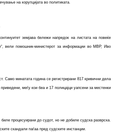
пречување на корупцијата во политиката.
.
онтинуитет земјава бележи напредок на листата на повеќе
е“, вели помошник-министерот за информации во МВР, Иво
ст. Само минатата година се регистрирани 817 кривични дела
приведени, меѓу кои беа и 17 полицајци уапсени за местенки
 биле процесуирани до судот, но не добиле судска разврска.
ските скандали паѓаа пред судските инстанции.