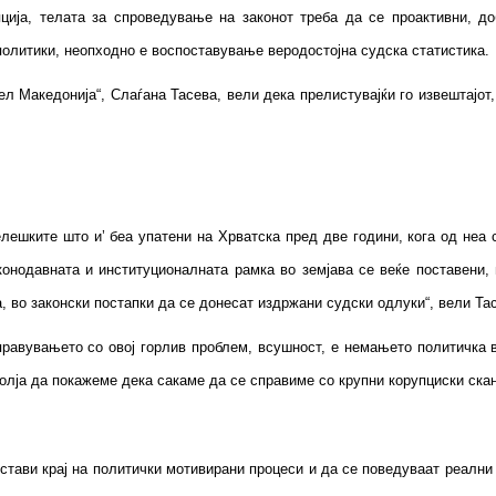
пција, телата за спроведување на законот треба да се проактивни, д
политики, неопходно е воспоставување веродостојна судска статистика.
 Македонија“, Слаѓана Тасева, вели дека прелистувајќи го извештајот
елешките што и’ беа упатени на Хрватска пред две години, кога од неа
конодавната и институционалната рамка во земјава се веќе поставени
а, во законски постапки да се донесат издржани судски одлуки“, вели
правувањето со овој горлив проблем, всушност, е немањето политичка в
а волја да покажеме дека сакаме да се справиме со крупни корупциски 
тави крај на политички мотивирани процеси и да се поведуваат реални 