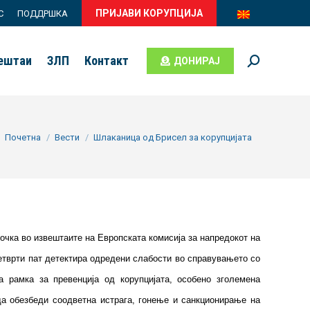
ПРИЈАВИ КОРУПЦИЈА
С
ПОДДРШКА
вештаи
ЗЛП
Контакт
ДОНИРАЈ
Search:
You are here:
Почетна
Вести
Шлаканица од Брисел за корупцијата
очка во извештаите на Европската комисија за напредокот на
 четврти пат детектира одредени слабости во справувањето со
 рамка за превенција од корупцијата, особено зголемена
да обезбеди соодветна истрага, гонење и санкционирање на