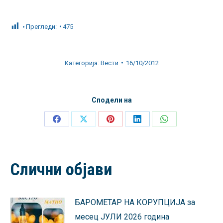
Прегледи:
475
Категорија:
Вести
16/10/2012
Сподели на
Share
Share
Share
Share
Share
on
on
on
on
on
Facebook
X
Pinterest
LinkedIn
WhatsApp
Слични објави
БАРОМЕТАР НА КОРУПЦИЈА за
месец ЈУЛИ 2026 година