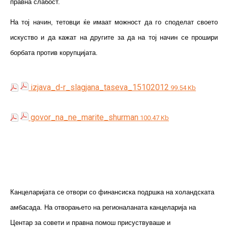
правна слабост.
На тој начин, тетовци ќе имаат можност да го споделат своето
искуство и да кажат на другите за да на тој начин се прошири
борбата против корупцијата.
izjava_d-r_slagjana_taseva_15102012
99.54 Kb
govor_na_ne_marite_shurman
100.47 Kb
Канцеларијата се отвори со финансиска подршка на холандската
амбасада. На отворањето на регионаланата канцеларија на
Центар за совети и правна помош присуствуваше и