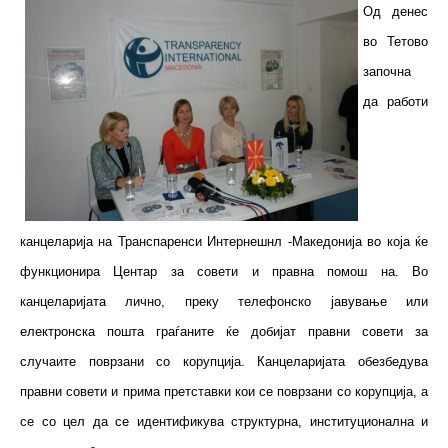
Од денес
во Тетово
започна
да работи
канцеларија на Транспаренси Интернешнл -Македонија во која ќе
функционира Центар за совети и правна помош на. Во
канцеларијата лично, преку телефонско јавување или
електронска пошта граѓаните ќе добијат правни совети за
случаите поврзани со корупција. Канцеларијата обезбедува
правни совети и прима претставки кои се поврзани со корупција, а
се со цел да се идентификува структурна, институционална и