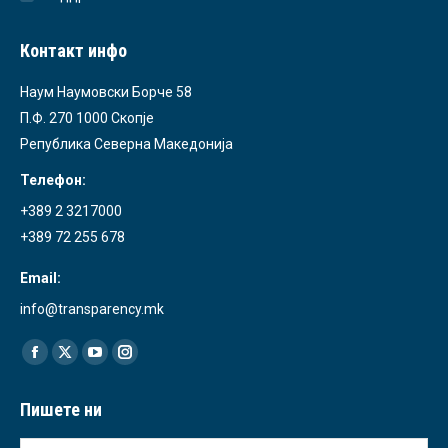
Контакт инфо
Наум Наумовски Борче 58
П.Ф. 270 1000 Скопје
Република Северна Македонија
Телефон:
+389 2 3217000
+389 72 255 678
Email:
info@transparency.mk
Find us on:
Facebook
X
YouTube
Instagram
page
page
page
page
Пишете ни
opens
opens
opens
opens
in
in
in
in