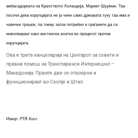
амбасадорката на Кралството Холандија, Мариет Шурман. Таа
посочи дека корупцијата не ја чини само државата туку таа има и
човечки трошок, па токму затоа потребно е граѓаните да се
инволвираат како вистинска алатка во процесот против
корупцијата.
Ова е трета канцеларија на Центарот за совети и
правна помош на Транспаренси Интернешнл –
Македонија. Првите две се отвоерни и
функционираат во Скопје и Штип.
Извор: РТВ Кисс