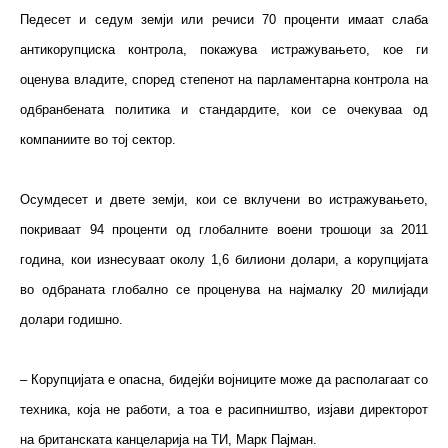
Педесет и седум земји или речиси 70 проценти имаат слаба
антикорупциска контрола, покажува истражувањето, кое ги
оценува владите, според степенот на парламентарна контрола на
одбранбената политика и стандардите, кои се очекуваа од
компаниите во тој сектор.
Осумдесет и двете земји, кои се вклучени во истражувањето,
покриваат 94 проценти од глобалните воени трошоци за 2011
година, кои изнесуваат околу 1,6 билиони долари, а корупцијата
во одбраната глобално се проценува на најмалку 20 милијади
долари годишно.
– Корупцијата е опасна, бидејќи војниците може да располагаат со
техника, која не работи, а тоа е расипништво, изјави директорот
на британската канцеларија на ТИ, Марк Пајман.