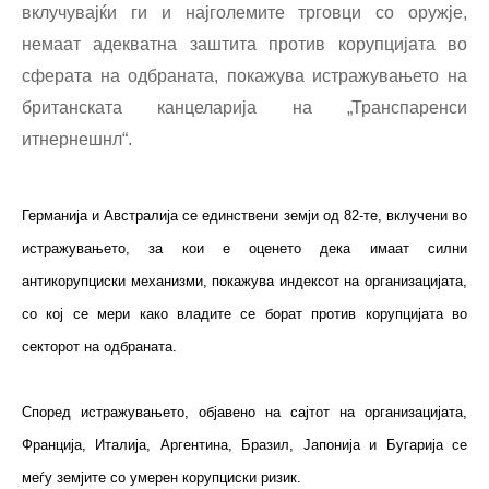
вклучувајќи ги и најголемите трговци со оружје,
немаат адекватна заштита против корупцијата во
сферата на одбраната, покажува истражувањето на
британската канцеларија на „Транспаренси
итнернешнл“.
Германија и Австралија се единствени земји од 82-те, вклучени во
истражувањето, за кои е оценето дека имаат силни
антикорупциски механизми, покажува индексот на организацијата,
со кој се мери како владите се борат против корупцијата во
секторот на одбраната.
Според истражувањето, објавено на сајтот на организацијата,
Франција, Италија, Аргентина, Бразил, Јапонија и Бугарија се
меѓу земјите со умерен корупциски ризик.