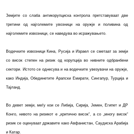
Земјите со слаба антикорупциска контрола претставуваат две
третини од најголемите увозници на оружје и поливина од
најголемите извозници, се наведува во исражувањето.
Водечките извозници Кина, Русија и Израел се сметаат за земји
со висок степен на ризик од корупција во нивните одбранбени
сектори. Истото се однесува и на водечките увезувачи на оружје,
како Индија, Обединетите Арапски Емирати, Сингапур, Турција и
Тајланд.
Во девет земји, меѓу кои се Либија, Сирија, Јемен, Египет и ДР
Конго, нивото на ризикот е „критично висок“, а со „многу висок“
ризик се оценуваат државите како Авфанистан, Саудиска Арабија
и Катар.