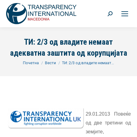
Search:
ТИ: 2/3 од владите немаат
адекватна заштита од корупцијата
You are here:
Почетна
Вести
ТИ: 2/3 од владите немаат…
29.01.2013 Повеќе
од две третини од
земјите,