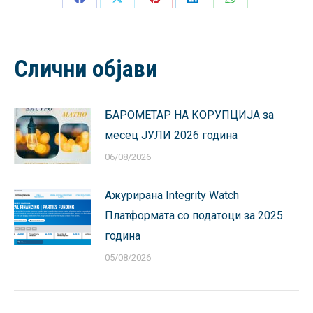
Share
Share
Share
Share
Share
on
on
on
on
on
Facebook
X
Pinterest
LinkedIn
WhatsApp
Слични објави
БАРОМЕТАР НА КОРУПЦИЈА за
месец ЈУЛИ 2026 година
06/08/2026
Ажурирана Integrity Watch
Платформата со податоци за 2025
година
05/08/2026