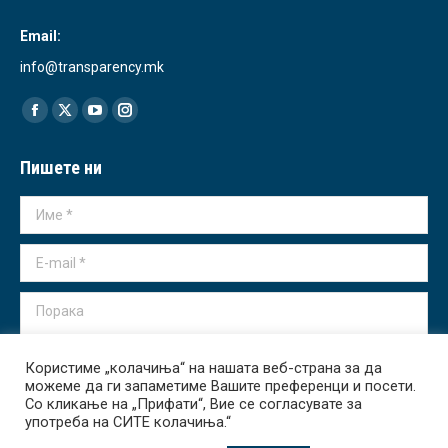
Email:
info@transparency.mk
Find us on:
Facebook
X
YouTube
Instagram
page
page
page
page
Пишете ни
opens
opens
opens
opens
in
in
in
in
Име *
new
new
new
new
window
window
window
window
E-mail *
Порака
Користиме „колачиња“ на нашата веб-страна за да
можеме да ги запаметиме Вашите преференци и посети.
Со кликање на „Прифати“, Вие се согласувате за
употреба на СИТЕ колачиња.“
Испрати